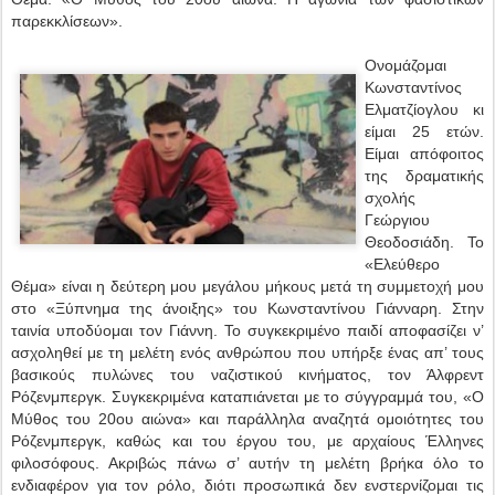
παρεκκλίσεων».
Ονομάζομαι
Κωνσταντίνος
Ελματζίογλου κι
είμαι 25 ετών.
Είμαι απόφοιτος
της δραματικής
σχολής
Γεώργιου
Θεοδοσιάδη. Το
«Ελεύθερο
Θέμα» είναι η δεύτερη μου μεγάλου μήκους μετά τη συμμετοχή μου
στο «Ξύπνημα της άνοιξης» του Κωνσταντίνου Γιάνναρη. Στην
ταινία υποδύομαι τον Γιάννη. Το συγκεκριμένο παιδί αποφασίζει ν’
ασχοληθεί με τη μελέτη ενός ανθρώπου που υπήρξε ένας απ’ τους
βασικούς πυλώνες του ναζιστικού κινήματος, τον Άλφρεντ
Ρόζενμπεργκ. Συγκεκριμένα καταπιάνεται με το σύγγραμμά του, «Ο
Μύθος του 20ου αιώνα» και παράλληλα αναζητά ομοιότητες του
Ρόζενμπεργκ, καθώς και του έργου του, με αρχαίους Έλληνες
φιλοσόφους. Ακριβώς πάνω σ’ αυτήν τη μελέτη βρήκα όλο το
ενδιαφέρον για τον ρόλο, διότι προσωπικά δεν ενστερνίζομαι τις