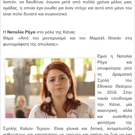
λοιπόν, να διευθύνει, ένιωσα μετά από πολλά χρόνια μέλος μιας
ομάδας, η οποία έχει ενωθεί για έναν στόχο και αυτό από μόνο του
είναι πολύ δυνατό και συγκινητικό.
Η
Ναταλία Ρήγα
στο ρόλο της Κάτιας
Θέμα: «Από τον μοντερνισμό και τον Μαρσέλ Ντισάν στη
φωτογράφιση της απώλειας».
Είμαι η Ναταλία
Ρήγα και
αποφοίτησα από
τη Δραματική
Σχολή του
Εθνικού Θεάτρου
το 2016. Στην
ταινία υποδύομαι
την Κάτια, μία
εκκεντρική, αλλά
και ευαίσθητη
φοιτήτρια της
Σχολής Καλών Τεχνών. Είναι γλυκιά και δοτική, αντιμετωπίζει
ανθρώπους και καταστάσεις με χιούμορ και αφήνει τη ζωή να την