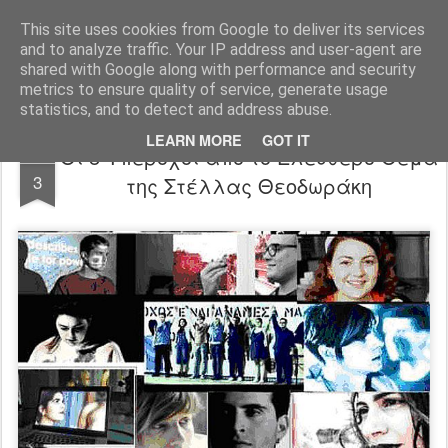
FilmBoy
This site uses cookies from Google to deliver its services
and to analyze traffic. Your IP address and user-agent are
shared with Google along with performance and security
metrics to ensure quality of service, generate usage
statistics, and to detect and address abuse.
LEARN MORE
GOT IT
Οι 8 Υπέροχοι από το Ελεύθερο Θέμα
APR
3
της Στέλλας Θεοδωράκη