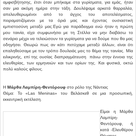
αμφισβήτησης, έτσι όταν μπήκαμε στα γυρίσματα, για εμάς, ήταν
σαν μια ακόμη ημέρα στην τάξη. Δουλέψαμε αρκετά θαρραλέα,
απελευθερωμένοι από το άγχος του αποτελέσματος,
πειραματιζόμενοι με τα όριά μας και έχοντας ουσιαστική
εμπιστοσύνη μεταξύ μας:Εγώ για παράδειγμα ενώ ήταν η πρώτη
μου ταινία, είχα συμφωνήσει με τη Στέλλα να μην διαβάσω το
σενάριο μέχρι να τελειώσουν τα γυρίσματα για να δούμε που θα μας
οδηγήσει. Θεωρώ πως αν κάτι πετύχαμε μεταξύ άλλων, είναι ότι
επαληθεύσαμε με τον τρόπο δουλειάς μας το θέμα της ταινίας. Μία
ειλικρινής, επί της ουσίας διαπραγμάτευση πάνω στην έννοια της
ελευθερίας, των ερμηνειών και των ορίων της. Και φυσικά, οκτώ
πολύ καλούς φίλους.
Η
Μάρθα Λαμπίρη-Φεντόρουφ
στο ρόλο της Νάντιας
Θέμα: Το «Las Meninas» του Βελάσκεθ σε μια προσωπική,
εκκεντρική εκτέλεση.
Είμαι η Μάρθα
Λαμπίρη-
Φεντόρουφ, ή
κατά -Ελευθέρου
Θέματος-