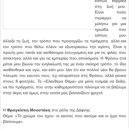
κάπως καρμικά
στη ζωή μου.
Είναι πολύ
περίεργο να
μιλήσω για μια
ηρωίδα που
κάπως μου
άλλαξε τη ζωή, τον τρόπο που προσεγγίζω τα πράγματα, αλλά και
τον τρόπο που θέλω πλέον να εξωτερικεύω την αγάπη. Είναι η
πρώτη μου ταινία και αισθάνομαι ευτυχισμένη και για τις φιλίες που
απέκτησα, αλλά και για τις εμπειρίες που αποκόμισα. Η Φρόσω στα
μάτια μου βιώνει την ενηλικίωσή της με έναν σκληρό τρόπο, το ίδιο
αισθάνθηκα και εγώ, και κάτι μου λέει ότι και πολλοί νέοι θα βρουν
πλευρές του εαυτού τους, όχι απαραίτητα στη Φρόσω, αλλά γενικά
στους 8 φοιτητές. Το «Ελεύθερο Θέμα» για μένα τολμάει να δείξει,
να πει πράγματα, που στην καθημερινότητα τείνουμε να τα βάζουμε
στην άκρη και όμως στην ουσία μας βασανίζουν φριχτά.
Η
Φραγκίσκη Μουστάκη
στο ρόλο της Δάφνης
Θέμα: «Το χρώμα του ήχου: οι εικόνες που ακούμε και οι ήχοι που
βλέπουμε».