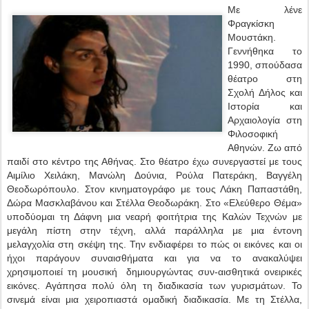
Με λένε
Φραγκίσκη
Μουστάκη.
Γεννήθηκα το
1990, σπούδασα
θέατρο στη
Σχολή Δήλος και
Ιστορία και
Αρχαιολογία στη
Φιλοσοφική
Αθηνών. Ζω από
παιδί στο κέντρο της Αθήνας. Στο θέατρο έχω συνεργαστεί με τους
Αιμίλιο Χειλάκη, Μανώλη Δούνια, Ρούλα Πατεράκη, Βαγγέλη
Θεοδωρόπουλο. Στον κινηματογράφο με τους Λάκη Παπαστάθη,
Δώρα Μασκλαβάνου και Στέλλα Θεοδωράκη. Στο «Ελεύθερο Θέμα»
υποδύομαι τη Δάφνη μια νεαρή φοιτήτρια της Καλών Τεχνών με
μεγάλη πίστη στην τέχνη, αλλά παράλληλα με μια έντονη
μελαγχολία στη σκέψη της. Την ενδιαφέρει το πώς οι εικόνες και οι
ήχοι παράγουν συναισθήματα και για να το ανακαλύψει
χρησιμοποιεί τη μουσική δημιουργώντας συν-αισθητικά ονειρικές
εικόνες. Αγάπησα πολύ όλη τη διαδικασία των γυρισμάτων. Το
σινεμά είναι μια χειροπιαστά ομαδική διαδικασία. Με τη Στέλλα,