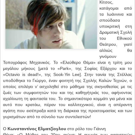
Κίτσος,
κατάγομαι από
τα Ιωάννινα και
σπούδασα
υποκριτική στη
Δραματική Σχολή
του Εθνικού
Θεάτρου, γιατί
αλλιώς θα
γινόμουν
Τοπογράφος Μηχανικός. Το «Ελεύθερο Θέμα» είναι η τρίτη μου
μεγάλου μήκους [μετά το «Park», της Σοφίας Εξάρχου και το
«Octavio is dead!», της Sook-Yin Lee]. Στην ταινία της Στέλλας
υποδύθηκα το Γιώργο, έναν φοιτητή της Σχολής Καλών Τεχνών, ο
οποίος επιλέγει ν’ ασχοληθεί στο μάθημα της σκηνοθεσίας με τις
ζωές των συμφοιτητών του και της καθηγήτριάς του, αφήνοντας
αχαλίνωτη τη φαντασία του. Το σημαντικότερο κομμάτι για μένα και
αυτό που κρατάω, πέραν του καλλιτεχνικού, είναι η απέραντη
αγάπη που εισέπραξα κατά τη διάρκεια της προετοιμασίας και των
γυρισμάτων από το σύνολο των συντελεστών!
Ο
Κωνσταντίνος Ελματζίογλου
στο ρόλο του Γιάννη
Θέμα: «Ο Μύθος του 20ου αιώνα: Η αγωνία των φασιστικών