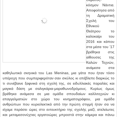
κόσμον Νάντια.
Αποφοίτησα από
τη Δραματική
Σχολή του
Εθνικού
Θεάτρου το
καλοκαίρι του
2016 και κάπου
στα μέσα του ’17
βρέθηκα στις
αίθουσες της
Καλών Τεχνών,
ανάμεσα στα
καθηλωτικά σκηνικά του Las Μeninas, μια γάτα που ήταν τόσο
υπέροχη που συμπεριφερόταν σαν σκύλος κι επέβλεπε διαρκώς το
τι συνέβαινε ξαφνικά στη σχολή της, σε ειδυλλιακές παραλίες και
μαγικά δάση με σαλιγκάρια-μαραθωνοδρόμους. Κυρίως όμως
βρέθηκα ανάμεσα σε μια ομάδα σπουδαίων καλλιτεχνών κι
επαγγελματιών στο χώρο του κινηματογράφου, μια ομάδα
ανθρώπων που κυριολεκτικά από την πρώτη στιγμή ήταν σα να
είχαμε περάσει ώρες στο εντευκτήριο της σχολής μαζί, ατελείωτες
και μεταμεσονύχτιες εργατοώρες μπροστά στην κάμερα και πάνω