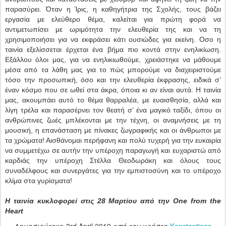
παρασύρει. Όταν η Ίρις, η καθηγήτρια της Σχολής, τους βάζει
εργασία με ελεύθερο θέμα, καλείται για πρώτη φορά να
αντιμετωπίσει με ωριμότητα την ελευθερία της και να τη
χρησιμοποιήσει για να εκφράσει κάτι ουσιώδες για εκείνη. Οσο η
ταινία εξελίσσεται έρχεται ένα βήμα πιο κοντά στην ενηλικίωση.
Εξάλλου όλοι μας, για να ενηλικιωθούμε, χρειάστηκε να μάθουμε
μέσα από τα λάθη μας για το πώς μπορούμε να διαχειριστούμε
τόσο την προσωπική, όσο και την ελευθερία έκφρασης, ειδικά σ’
έναν κόσμο που σε ωθεί στα άκρα, όποια κι αν είναι αυτά. Η ταινία
μας, ακουμπάει αυτό το θέμα θαρραλέα, με ευαισθησία, αλλά και
λίγη τρέλα και παρασέρνει τον θεατή σ’ ένα μαγικό ταξίδι, όπου οι
ανθρώπινες ζωές μπλέκονται με την τέχνη, οι αναμνήσεις με τη
μουσική, η επανάσταση με πίνακες ζωγραφικής και οι άνθρωποι με
τα χρώματα! Αισθάνομαι περήφανη και πολύ τυχερή για την ευκαιρία
να συμμετέχω σε αυτήν την υπέροχη παραγωγή και ευχαριστώ από
καρδιάς την υπέροχη Στέλλα Θεοδωράκη και όλους τους
συναδέλφους και συνεργάτες για την εμπιστοσύνη και το υπέροχο
κλίμα στα γυρίσματα!
Η ταινία κυκλοφορεί στις 28 Μαρτίου από την One from the
Heart