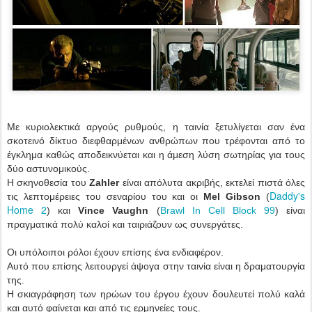
Με κυριολεκτικά αργούς ρυθμούς, η ταινία ξετυλίγεται σαν ένα
σκοτεινό δίκτυο διεφθαρμένων ανθρώπων που τρέφονται από το
έγκλημα καθώς αποδεικνύεται και η άμεση λύση σωτηρίας για τους
δύο αστυνομικούς.
Η σκηνοθεσία του
Zahler
είναι απόλυτα ακριβής, εκτελεί πιστά όλες
Daddy's
τις λεπτομέρειες του σεναρίου του και οι
Mel Gibson
(
Home 2
) και
Vince Vaughn
(
Brawl In Cell Block 99
) είναι
πραγματικά πολύ καλοί και ταιριάζουν ως συνεργάτες.
Οι υπόλοιποι ρόλοι έχουν επίσης ένα ενδιαφέρον.
Αυτό που επίσης λειτουργεί άψογα στην ταινία είναι η δραματουργία
της.
Η σκιαγράφηση των ηρώων του έργου έχουν δουλευτεί πολύ καλά
και αυτό φαίνεται και από τις ερμηνείες τους.