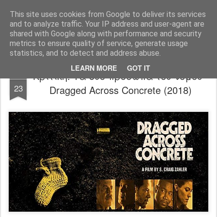
FilmBoy
This site uses cookies from Google to deliver its services
and to analyze traffic. Your IP address and user-agent are
shared with Google along with performance and security
metrics to ensure quality of service, generate usage
statistics, and to detect and address abuse.
LEARN MORE
GOT IT
Κριτική: Τα δύο πρόσωπα του νόμου -
MAR
23
Dragged Across Concrete (2018)