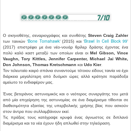
Ο σκηνοθέτης, σεναριογράφος και συνθέτης
Steven Craig Zahler
Bone Tomahawk
Brawl In Cell Block 99
των ταινιών ‘
’ (2015) και ‘
’
(2017) επιστρέφει με ένα νέο-νουάρ θρίλερ δράσης έχοντας ένα
πολύ καλό καστ μεταξύ των οποίων είναι οι
Mel Gibson, Vince
Vaughn, Tory Kittles, Jennifer Carpenter, Michael Jai White,
Don Johnson, Thomas Kretschmann
και
Udo Kier
.
Τον τελευταίο καιρό σπάνια συναντούμε τέτοιου είδους ταινία να έχει
διάρκεια μεγαλύτερη από δυόμισι ώρες αλλά κράτησε παράδοξα
αμείωτο το ενδιαφέρον μας.
Ένας βετεράνος αστυνομικός και ο νεότερος συνεργάτης του μετά
από μία επιχείρηση της αστυνομίας σε ένα διαμέρισμα τίθενται σε
διαθεσιμότητα εξαιτίας της υπερβολικής χρήσης βίας που ασκούν
στον άντρα που συλλαμβάνουν εκεί.
Τις πράξεις τους κατέγραψε κρυφά ένας άγνωστος σε διπλανό
διαμέρισμα και τα νέα έχουν ήδη απλωθεί στην τηλεόραση.