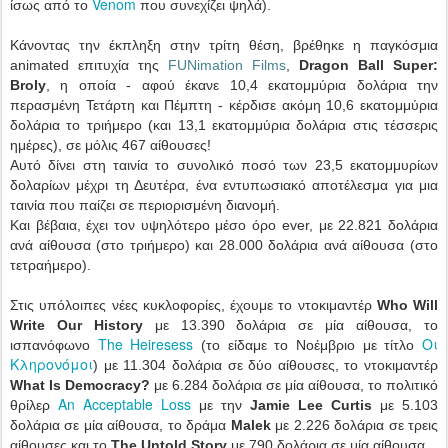
Venom
ίσως από το
που συνεχίζει ψηλά).
Κάνοντας την έκπληξη στην τρίτη θέση, βρέθηκε η παγκόσμια
animated επιτυχία της
FUNimation Films
,
Dragon Ball Super:
Broly
, η οποία - αφού έκανε 10,4 εκατομμύρια δολάρια την
περασμένη Τετάρτη και Πέμπτη - κέρδισε ακόμη 10,6 εκατομμύρια
δολάρια το τριήμερο (και 13,1 εκατομμύρια δολάρια στις τέσσερις
ημέρες), σε μόλις 467 αίθουσες!
Αυτό δίνει στη ταινία το συνολικό ποσό των 23,5 εκατομμυρίων
δολαρίων μέχρι τη Δευτέρα, ένα εντυπωσιακό αποτέλεσμα για μια
ταινία που παίζει σε περιορισμένη διανομή.
Και βέβαια, έχει τον υψηλότερο μέσο όρο ever, με 22.821 δολάρια
ανά αίθουσα (στο τριήμερο) και 28.000 δολάρια ανά αίθουσα (στο
τετραήμερο).
Στις υπόλοιπες νέες κυκλοφορίες, έχουμε το ντοκιμαντέρ
Who Will
Write Our History
με 13.390 δολάρια σε μία αίθουσα, το
The Heiresess
Οι
ισπανόφωνο
(το είδαμε το Νοέμβριο με τίτλο
Κληρονόμοι
) με 11.304 δολάρια σε δύο αίθουσες, το ντοκιμαντέρ
What Is Democracy?
με 6.284 δολάρια σε μία αίθουσα, το πολιτικό
An Acceptable Loss
θρίλερ
με την
Jamie Lee Curtis
με 5.103
δολάρια σε μία αίθουσα, το δράμα
Malek
με 2.226 δολάρια σε τρεις
αίθουσες και το
The Untold Story
με 790 δολάρια σε μία αίθουσα.