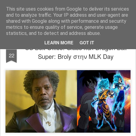
FilmBoy
This site uses cookies from Google to deliver its services
and to analyze traffic. Your IP address and user-agent are
shared with Google along with performance and security
metrics to ensure quality of service, generate usage
statistics, and to detect and address abuse.
LEARN MORE
GOT IT
US Box Office: Glass και Dragon Ball
JAN
22
Super: Broly στην MLK Day