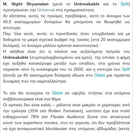
Split
M. Night Shyamalan
(μετά το
Unbreakable
και το
)
προσγείωσαν την
Universal
στη πραγματικότητα.
Αν εξετάσεις αυτές τις πρώιμες προβλέψεις, αυτό το άνοιγμα των
40,5 εκατομμυρίων δολαρίων θα μπορούσε να θεωρηθεί ως
αποτυχία.
Παρ 'όλα αυτά, αυτές οι προσδοκίες ήταν υπερβολικές και με
δεδομένο το μικρό σχετικά budget της ταινίας (στα 20 εκατομμύρια
δολάρια), το άνοιγμα μάλλον κρίνεται ικανοποιητικό.
Η αλήθεια είναι ότι η ολοένα και αυξανόμενη λατρεία του
Unbreakable
(συμπεριλαμβανομένου και εμού), της οποίας η φήμη
έχει αυξηθεί κατακόρυφα μεταξύ των οπαδών, στα χρόνια που
Split
πέρασαν από τη κυκλοφορία του το 2000, και η επιτυχία του
Glass
(άνοιξε με 40 εκατομμύρια δολάρια) έδωσε στο
μια τεράστια
δυναμική που την εκμεταλλεύτηκε.
Glass
Το εάν θα συνεχίσει το
σε υψηλές πτήσεις στα επόμενα
σαββατοκύριακα είναι ένα θέμα.
Οι κριτικές δεν είναι καλές – μάλιστα είναι μακράν οι χειρότερες από
την τριλογία (
35% στο Rotten Tomatoes
), ωστόσο έχει ένα πολύ
ενθαρρυντικό
78% στο Flixster Audience Score
στο απαιτητικό
κοινό των superhero movies, συν το γεγονός ότι δεν προβλέπεται
να έχει ανταγωνιστικό blockbuster στις επόμενες εβδομάδες (εκτός