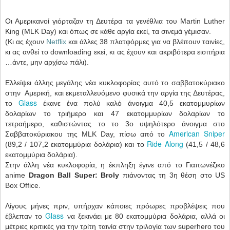
Οι Αμερικανοί γιόρταζαν τη Δευτέρα τα γενέθλια του Martin Luther
King (MLK Day) και όπως σε κάθε αργία εκεί, τα σινεμά γέμισαν.
(Κι ας έχουν
Netflix
και άλλες 38 πλατφόρμες για να βλέπουν ταινίες,
κι ας ανθεί το downloading εκεί, κι ας έχουν και ακριβότερα εισιτήρια
…άντε, μην αρχίσω πάλι).
Ελλείψει άλλης μεγάλης νέα κυκλοφορίας αυτό το σαββατοκύριακο
στην Αμερική, και εκμεταλλευόμενο φυσικά την αργία της Δευτέρας,
Glass
το
έκανε ένα πολύ καλό άνοιγμα 40,5 εκατομμυρίων
δολαρίων το τριήμερο και 47 εκατομμυρίων δολαρίων το
τετραήμερο, καθιστώντας το το 3ο υψηλότερο άνοιγμα στο
American Sniper
Σαββατοκύριακου της MLK Day, πίσω από το
Ride Along
(89,2 / 107,2 εκατομμύρια δολάρια) και το
(41,5 / 48,6
εκατομμύρια δολάρια).
Στην άλλη νέα κυκλοφορία, η έκπληξη έγινε από το Γιαπωνέζικο
anime
Dragon Ball Super: Broly
πιάνοντας τη 3η θέση στο US
Box Office.
Λίγους μήνες πριν, υπήρχαν κάποιες πρόωρες προβλέψεις που
Glass
έβλεπαν το
να ξεκινάει με 80 εκατομμύρια δολάρια, αλλά οι
μέτριες κριτικές για την τρίτη ταινία στην τριλογία των superhero του