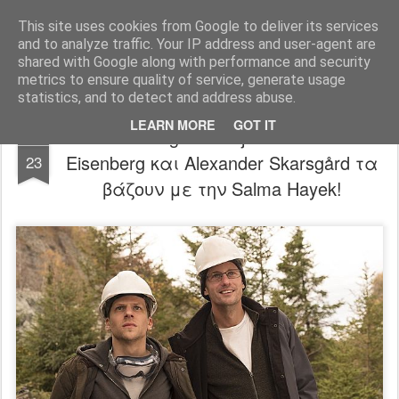
FilmBoy
This site uses cookies from Google to deliver its services
and to analyze traffic. Your IP address and user-agent are
shared with Google along with performance and security
metrics to ensure quality of service, generate usage
statistics, and to detect and address abuse.
LEARN MORE
GOT IT
The Hummingbird Project trailer: Jesse
JAN
Eisenberg και Alexander Skarsgård τα
23
βάζουν με την Salma Hayek!