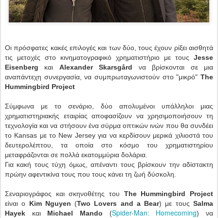
Οι πρόσφατες κακές επιλογές και των δύο, τους έχουν ρίξει αισθητά
τις μετοχές στο κινηματογραφικό χρηματιστήριο με τους
Jesse
Eisenberg
και
Alexander Skarsgård
να βρίσκονται σε μια
αναπάντεχη συνεργασία, να συμπρωταγωνιστούν στο "μικρό"
The
Hummingbird Project
Σύμφωνα με το σενάριο, δύο απολυμένοι υπάλληλοι μιας
χρηματιστηριακής εταιρίας αποφασίζουν να χρησιμοποιήσουν τη
τεχνολογία και να στήσουν ένα σύρμα οπτικών ινών που θα συνδέει
το Kansas με το New Jersey για να κερδίσουν μερικά χιλιοστά του
δευτερολέπτου, τα οποία στο κόσμο του χρηματιστηρίου
μεταφράζονται σε πολλά εκατομμύρια δολάρια.
Για κακή τους τύχη όμως, απέναντι τους βρίσκουν την αδίστακτη
πρώην αφεντικίνα τους που τους κάνει τη ζωή δύσκολη.
Σεναριογράφος και σκηνοθέτης του
The Hummingbird Project
είναι ο
Kim Nguyen
(
Two Lovers and a Bear
) με τους
Salma
Spider-Man: Homecoming
Hayek
και
Michael Mando
(
) να