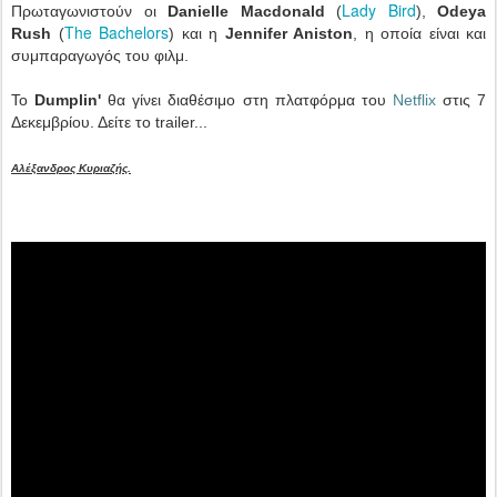
Lady Bird
Πρωταγωνιστούν οι
Danielle Macdonald
(
),
Odeya
The Bachelors
Rush
(
) και η
Jennifer Aniston
, η οποία είναι και
συμπαραγωγός του φιλμ.
Το
Dumplin'
θα γίνει διαθέσιμο στη πλατφόρμα του
Netflix
στις 7
Δεκεμβρίου. Δείτε το trailer...
Αλέξανδρος Κυριαζής.