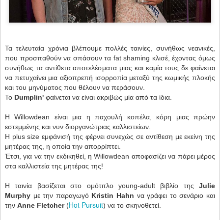
Τα τελευταία χρόνια βλέπουμε πολλές ταινίες, συνήθως νεανικές,
που προσπαθούν να σπάσουν τα fat shaming κλισέ, έχοντας όμως
συνήθως τα αντίθετα αποτελέσματα μιας και καμία τους δε φαίνεται
να πετυχαίνει μια αξιοπρεπή ισορροπία μεταξύ της κωμικής πλοκής
και του μηνύματος που θέλουν να περάσουν.
Το
Dumplin'
φαίνεται να είναι ακριβώς μία από τα ίδια.
Η Willowdean είναι μια η παχουλή κοπέλα, κόρη μιας πρώην
εστεμμένης και νυν διοργανώτριας καλλιστείων.
Η plus size εμφάνισή της φέρνει συνεχώς σε αντίθεση με εκείνη της
μητέρας της, η οποία την απορρίπτει.
Έτσι, για να την εκδικηθεί, η Willowdean αποφασίζει να πάρει μέρος
στα καλλιστεία της μητέρας της!
Η ταινία βασίζεται στο ομότιτλο young-adult βιβλίο της
Julie
Murphy
με την παραγωγό
Kristin Hahn
να γράφει το σενάριο και
Hot Pursuit
την
Anne Fletcher
(
) να το σκηνοθετεί.