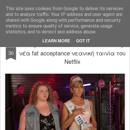
FilmBoy
This site uses cookies from Google to deliver its services
and to analyze traffic. Your IP address and user-agent are
shared with Google along with performance and security
metrics to ensure quality of service, generate usage
statistics, and to detect and address abuse.
LEARN MORE
GOT IT
Dumplin' trailer: Η Jennifer Aniston στη
MAY
νέα fat acceptance νεανική ταινία του
30
Netflix