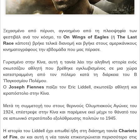
Ξεχασμένο από πέρυσι, αγνοημένο από τη πλειοψηφία των
φεστιβάλ ανά τον κόσμο, το
On Wings of Eagles
(ή
The Last
Race
κάποτε) βρήκε τελικά διανομή και βγήκε στους αμερικάνικους
κινηματογράφους την εβδομάδα που μας πέρασε.
Γυρισμένο στην Κίνα, αυτή η ταινία λέει την αληθινή ιστορία ενός
σκωτσέζου αθλητή που βρέθηκε εγκλωβισμένος σε μια χώρα
κατεστραμμένη από τον πόλεμο κατά τη διάρκεια του Β
'Παγκοσμίου Πολέμου.
Ο
Joseph Fiennes
παίζει τον Eric Liddell, σκωτσέζο αθλητή και
ιεραπόστολο στην Κίνα.
Μετά τη συμμετοχή του στους θερινούς Ολυμπιακούς Αγώνες του
1924, επέστρεψε στην Κίνα και παρέμεινε εκεί μέχρι το θάνατό του
σε ιαπωνικό στρατόπεδο εξολόθρευσης πολιτών το 1945.
Η ιστορία του Liddell έχει ειπωθεί ήδη στη διάσημη ταινία
Chariots
of Fire
, αν και αυτή η νέα ταινία επικεντρώνεται περισσότερο στις