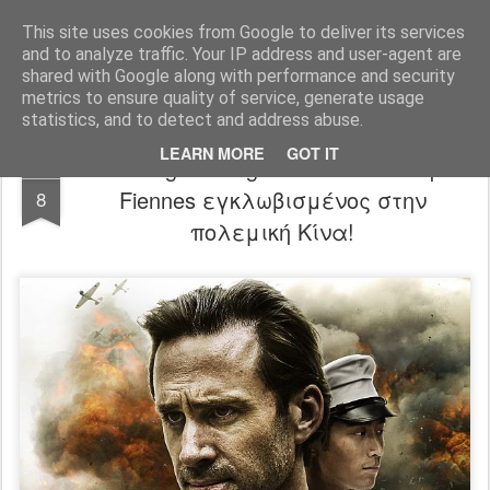
FilmBoy
This site uses cookies from Google to deliver its services
and to analyze traffic. Your IP address and user-agent are
shared with Google along with performance and security
metrics to ensure quality of service, generate usage
statistics, and to detect and address abuse.
LEARN MORE
GOT IT
On Wings of Eagles trailer: Ο Joseph
NOV
Fiennes εγκλωβισμένος στην
8
πολεμική Κίνα!