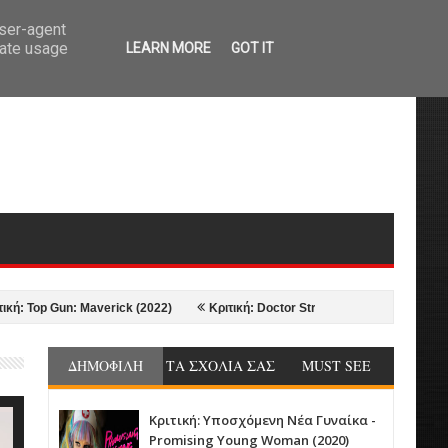
user-agent
rate usage
LEARN MORE
GOT IT
 Gun: Maverick (2022)
Κριτική: Doctor Strange in the Multiverse of Madne
ΔΗΜΟΦΙΛΗ
ΤΑ ΣΧΟΛΙΑ ΣΑΣ
MUST SEE
Κριτική: Υποσχόμενη Νέα Γυναίκα -
Promising Young Woman (2020)