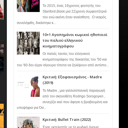
Το 2015, ένας 19χρονος φοιτητής του
Stanford βίασε μια 22χρονη συμφοιτήτριά
του ενώ εκείνη ήταν αναίσθητη. Ο νεαρός
συνελήφθη, δικάστηκε κ...
10+1 Αγαπημένοι κωμικοί ηθοποιοί
του παλιού ελληνικού
κινηματογράφου
Οι παλιές ταινίες του ελληνικού
κινηματογράφου της δεκαετίας του '50 και
του '60 δεν είχαν σίγουρα τίποτα να ζηλέψουν από αντίστο...
Κριτική: Εξαφανισμένος - Madre
(2019)
Το Madre , μια γαλλοϊσπανική παραγωγή
από τον σκηνοθέτη Rodrigo Sorogoyen ,
συνεχίζει εκεί που άφησε η βραβευμένη και
υποψήφια για Όσ...
Κριτική: Bullet Train (2022)
Ένας εκτελεστής με το κωδικό όνομα…