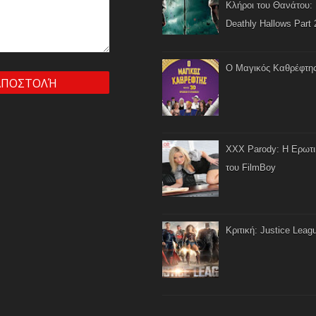
Κλήροι του Θανάτου: 
Deathly Hallows Part 
Ο Μαγικός Καθρέφτη
XXX Parody: Η Ερωτ
του FilmBoy
Κριτική: Justice Leag