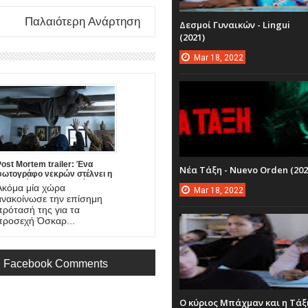
Παλαιότερη Ανάρτηση
Δεσμοί Γυναικών - Lingui
(2021)
Mar
18,
2022
ost Mortem trailer: Ένα
Νέα Τάξη - Nuevo Orden (202
φωτογράφο νεκρών στέλνει η
Ουγγαρία στα προσεχή Όσκαρ,
Ακόμα μία χώρα
Mar
18,
2022
ε ένα ανατριχιαστικό θρίλερ
ανακοίνωσε την επίσημη
τρόμου!
πρότασή της για τα
προσεχή Όσκαρ...
Facebook Comments
Ο κύριος Μπάχμαν και η Τάξ