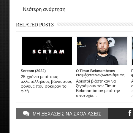
Νεότερη ανάρτηση
RELATED POSTS
Scream (2022)
Ο Timur Bekmambetov
P
ετοιμάζεται να ζωντανέψει τις
25 χρόνια μετά τους
ιστορίες τρόμου του Stan Lee!
Αρκετοί βιάστηκαν να
αλλεπάλληλους βάναυσους
σ
ξεγράψουν τον Timur
φόνους που σόκαραν το
Bekmambetov μετά την
φιλή...
αποτυχία...
ΜΗ ΞΕΧΑΣΕΙΣ ΝΑ ΣΧΟΛΙΑΣΕΙΣ