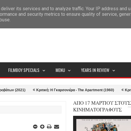
deliver its services and to analyze traffic. Your IP address and 
ITEMAP
ormance and security metrics to ensure quality of service, gene
abuse.
FILMBOY SPECIALS
MENU
YEARS IN REVIEW
 (2021)
Κριτική: Η Γκαρσονιέρα - The Apartment (1960)
Κριτική: Top
ΑΠΟ 17 ΜΑΡΤΙΟΥ ΣΤΟΥΣ
ΚΙΝΗΜΑΤΟΓΡΑΦΟΥΣ