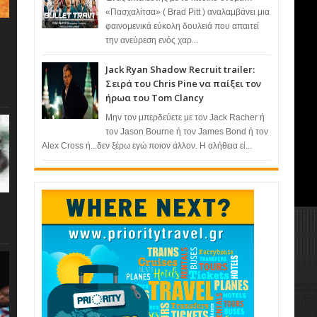
«Πασχαλίτσα» ( Brad Pitt ) αναλαμβάνει μια
φαινομενικά εύκολη δουλειά που απαιτεί
την ανεύρεση ενός χαρ...
Jack Ryan Shadow Recruit trailer:
Σειρά του Chris Pine να παίξει τον
ήρωα του Tom Clancy
Μην τον μπερδεύετε με τον Jack Racher ή
τον Jason Bourne ή τον James Bond ή τον
Alex Cross ή...δεν ξέρω εγώ ποιον άλλον. Η αλήθεια εί...