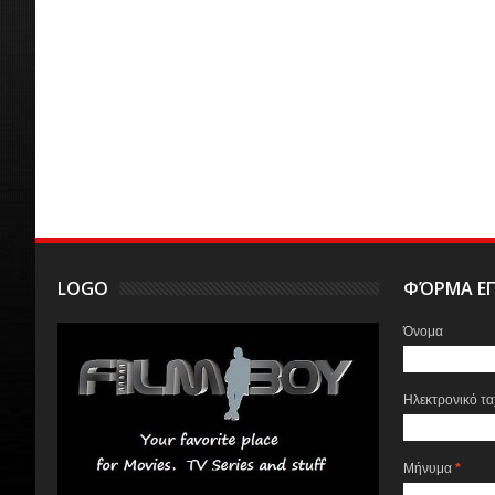
LOGO
ΦΌΡΜΑ ΕΠ
Όνομα
Ηλεκτρονικό τ
Μήνυμα
*