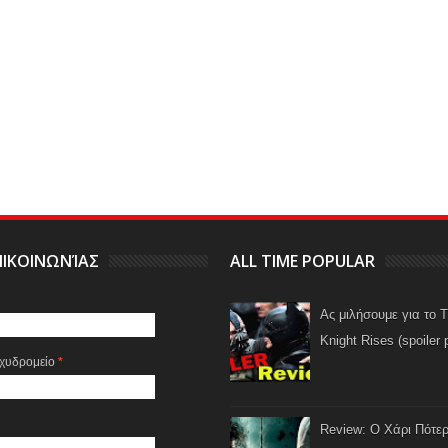
ΙΚΟΙΝΩΝΊΑΣ
ALL TIME POPULAR
Ας μιλήσουμε για το 
Knight Rises (spoiler 
αχυδρομείο
*
Review: Ο Χάρι Πότερ