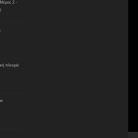
Μέρος 2 -
2
ς
ική πλευρά
ue