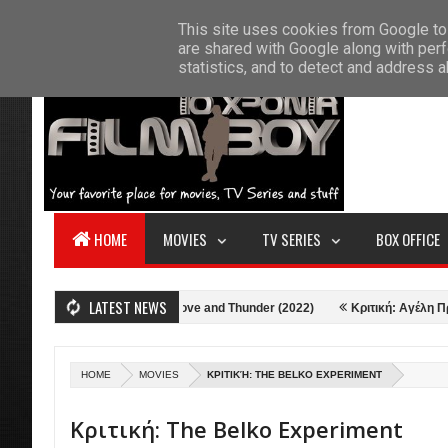
F
This site uses cookies from Google to 
HOME
ABOUT US
CONTACT
S
are shared with Google along with perf
statistics, and to detect and address 
HOME
MOVIES
TV SERIES
BOX OFFICE
LATEST NEWS
)
Κριτική: Thor: Love and Thunder (2022)
Κριτική: Αγέλη Προβάτων
HOME
MOVIES
ΚΡΙΤΙΚΉ: THE BELKO EXPERIMENT
Κριτική: The Belko Experiment