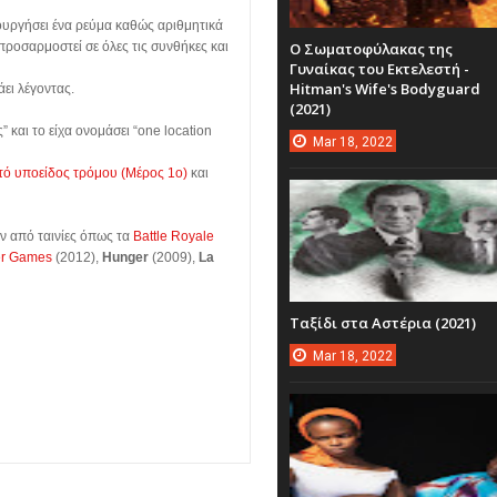
ιουργήσει ένα ρεύμα καθώς αριθμητικά
προσαρμοστεί σε όλες τις συνθήκες και
Ο Σωματοφύλακας της
Γυναίκας του Εκτελεστή -
Hitman's Wife's Bodyguard
άει λέγοντας.
(2021)
 και το είχα ονομάσει “one location
Mar
18,
2022
στό υποείδος τρόμου (Μέρος 1ο)
και
ν από ταινίες όπως τα
Battle Royale
er Games
(2012),
Hunger
(2009),
La
Ταξίδι στα Αστέρια (2021)
Mar
18,
2022