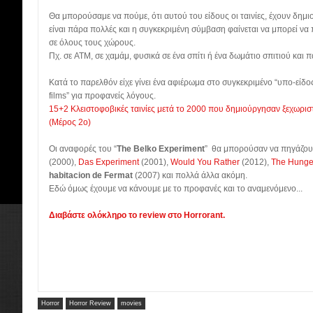
Θα μπορούσαμε να πούμε, ότι αυτού του είδους οι ταινίες, έχουν δημ
είναι πάρα πολλές και η συγκεκριμένη σύμβαση φαίνεται να μπορεί να 
σε όλους τους χώρους.
Πχ. σε ATM, σε χαμάμ, φυσικά σε ένα σπίτι ή ένα δωμάτιο σπιτιού και π
Κατά το παρελθόν είχε γίνει ένα αφιέρωμα στο συγκεκριμένο “υπο-είδος”
films” για προφανείς λόγους.
15+2 Κλειστοφοβικές ταινίες μετά το 2000 που δημιούργησαν ξεχωρι
(Μέρος 2ο)
Οι αναφορές του “
The Belko Experiment
” θα μπορούσαν να πηγάζου
(2000),
Das Experiment
(2001),
Would You Rather
(2012),
The Hung
habitacion de Fermat
(2007) και πολλά άλλα ακόμη.
Εδώ όμως έχουμε να κάνουμε με το προφανές και το αναμενόμενο...
Διαβάστε ολόκληρο το review στο Horrorant.
Horror
Horror Review
movies