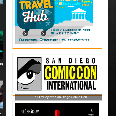
0)
Το FilmBoy στο San Diego Comic-Con
η