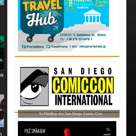
0)
Το FilmBoy στο San Diego Comic-Con
η