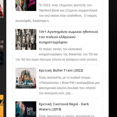
Το 2015, ένας 19χρονος φοιτητής του
Stanford βίασε μια 22χρονη συμφοιτήτριά
του ενώ εκείνη ήταν αναίσθητη. Ο νεαρός
συνελήφθη, δικάστηκε κ...
10+1 Αγαπημένοι κωμικοί ηθοποιοί
του παλιού ελληνικού
κινηματογράφου
Οι παλιές ταινίες του ελληνικού
κινηματογράφου της δεκαετίας του '50 και
του '60 δεν είχαν σίγουρα τίποτα να ζηλέψουν από αντίστο...
Κριτική: Bullet Train (2022)
Ένας εκτελεστής με το κωδικό όνομα…
«Πασχαλίτσα» ( Brad Pitt ) αναλαμβάνει μια
φαινομενικά εύκολη δουλειά που απαιτεί
την ανεύρεση ενός χαρ...
Κριτική: Σκοτεινά Νερά - Dark
Waters (2019)
Ένας δικηγόρος ο οποίος ασχολείται με