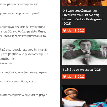
σπανοί μπορούν να πάρουν ένα
Ο Σωματοφύλακας της
της σειράς να κυμαίνονται μεταξύ
Γυναίκας του Εκτελεστή -
Hitman's Wife's Bodyguard
(2021)
ι δημιουργοί της σειράς, έχουν πάρει
Mar
18,
2022
 ετοιμάζει ένα θρίλερ με τίτλο
Muse
,
ον
Paco Plaza
να καταπιάνεται με το
λικό οικοτροφείο, εκεί που ζει η έφηβη
, με τη βοήθεια δύο φιλενάδων της, θα
 πατέρα της.
πικίνδυνο.
Ταξίδι στα Αστέρια (2021)
ίνακες Ouija, εκλείψεις και αγριεμένα
Mar
18,
2022
α τα κλισέ του είδους, και το
κό αποτέλεσμα να διαψεύσει το μέτριο