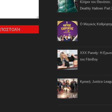
Κλήροι του Θανάτου: 
Deathly Hallows Part 
Ο Μαγικός Καθρέφτη
XXX Parody: Η Ερωτ
του FilmBoy
Κριτική: Justice Leag