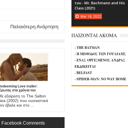
του - Mr. Bachmann and His
Class (2021)
Mar
18,
2022
Παλαιότερη Ανάρτηση
ΠΑΙΖΟΝΤΑΙ ΑΚΟΜΑ
- THE BATMAN
- Η ΜΕΘΟΔΟΣ ΤΩΝ ΓΟΥΛΙΑΜΣ
- ΕΝΑΣ ΟΡΓΙΣΜΕΝΟΣ ΑΝΔΡΑΣ
ΕΚΔΙΚΕΙΤΑΙ
- BELFAST
- SPIDER-MAN: NO WAY HOME
edeeming Love trailer:
Έρωτας στα χρόνια του
Χρυσού Πυρετού, στη νέα
Με εξαίρεση το The Salton
αινία του DJ Caruso
Sea (2002) που ουσιαστικά
ον έβαλε και στο ...
Facebook Comments