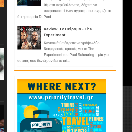
θέματα περιβάλλοντος, δέχεται να
υπερασπιστεί έναν αγρότη που ισχυρίζεται
ότι η εταιρεία DuPont...
Review: Το Πείραμα - The
Experiment
Κανονικά θα έπρεπε να γράψω δύο
διαφορετικές κριτικές για το The
Experiment του Paul Scheuring – μία για
αυτούς που δεν έχουν δει το ori...