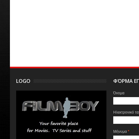
LOGO
ΦΌΡΜΑ ΕΠ
Όνομα
Ηλεκτρονικό τ
Μήνυμα
*