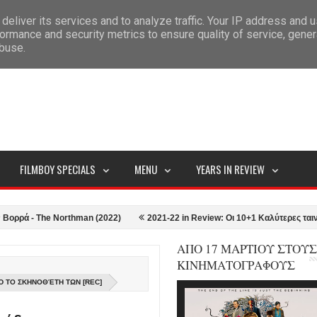
deliver its services and to analyze traffic. Your IP address and 
ITEMAP
ormance and security metrics to ensure quality of service, gene
abuse.
FILMBOY SPECIALS
MENU
YEARS IN REVIEW
 The Northman (2022)
2021-22 in Review: Οι 10+1 Καλύτερες ταινίες της
ΑΠΟ 17 ΜΑΡΤΙΟΥ ΣΤΟΥΣ
ΚΙΝΗΜΑΤΟΓΡΑΦΟΥΣ
Ό ΤΟ ΣΚΗΝΟΘΈΤΗ ΤΩΝ [REC]