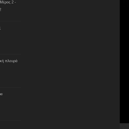
Μέρος 2 -
2
ς
ική πλευρά
ue