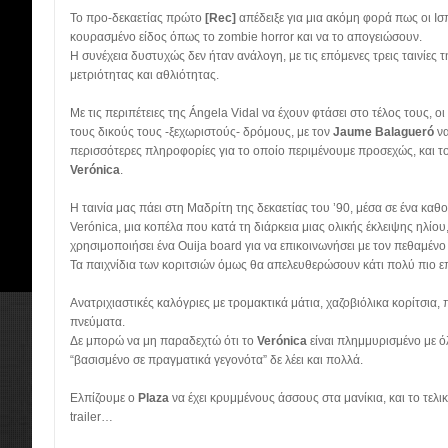
Το προ-δεκαετίας πρώτο
[Rec]
απέδειξε για μια ακόμη φορά πως οι Ι
κουρασμένο είδος όπως το zombie horror και να το απογειώσουν.
Η συνέχεια δυστυχώς δεν ήταν ανάλογη, με τις επόμενες τρεις ταινίες 
μετριότητας και αθλιότητας.
Με τις περιπέτειες της Ángela Vidal να έχουν φτάσει στο τέλος τους, ο
τους δικούς τους -ξεχωριστούς- δρόμους, με τον
Jaume Balagueró
να
περισσότερες πληροφορίες για το οποίο περιμένουμε προσεχώς, και τ
Verónica
.
Η ταινία μας πάει στη Μαδρίτη της δεκαετίας του ’90, μέσα σε ένα καθο
Verónica, μια κοπέλα που κατά τη διάρκεια μιας ολικής έκλειψης ηλίου
χρησιμοποιήσει ένα Ouija board για να επικοινωνήσει με τον πεθαμένο
Τα παιχνίδια των κοριτσιών όμως θα απελευθερώσουν κάτι πολύ πιο ε
Ανατριχιαστικές καλόγριες με τρομακτικά μάτια, χαζοβιόλικα κορίτσια, π
πνεύματα.
Δε μπορώ να μη παραδεχτώ ότι το
Verónica
είναι πλημμυρισμένο με όλ
“βασισμένο σε πραγματικά γεγονότα” δε λέει και πολλά.
Ελπίζουμε ο
Plaza
να έχει κρυμμένους άσσους στα μανίκια, και το τελι
trailer…