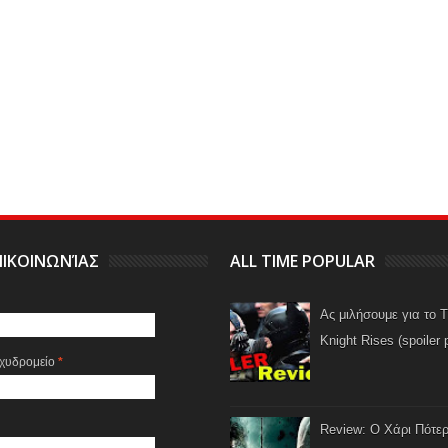
ΙΚΟΙΝΩΝΊΑΣ
ALL TIME POPULAR
Ας μιλήσουμε για το 
Knight Rises (spoiler 
αχυδρομείο
*
Review: Ο Χάρι Πότερ