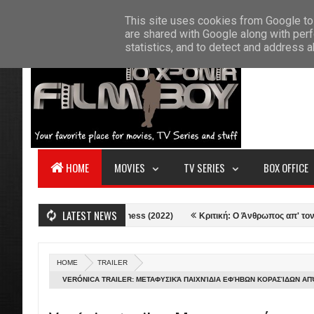
F
This site uses cookies from Google to 
HOME
ABOUT US
CONTACT
S
are shared with Google along with perf
statistics, and to detect and address 
HOME
MOVIES
TV SERIES
BOX OFFICE
LATEST NEWS
in the Multiverse of Madness (2022)
Κριτική: Ο Άνθρωπος απ' τον Βορρά -
HOME
TRAILER
VERÓNICA TRAILER: ΜΕΤΑΦΥΣΙΚΆ ΠΑΙΧΝΊΔΙΑ ΕΦΉΒΩΝ ΚΟΡΑΣΊΔΩΝ ΑΠ