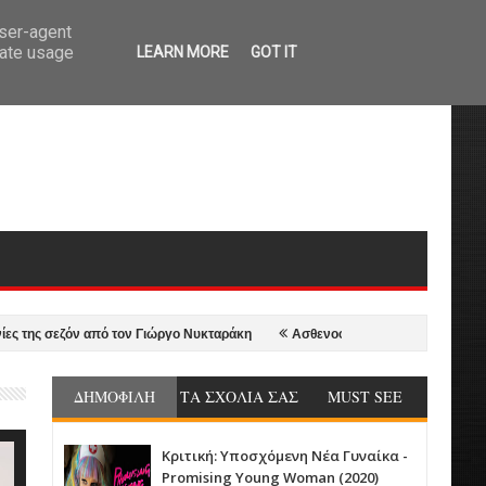
user-agent
rate usage
LEARN MORE
GOT IT
 σεζόν από τον Γιώργο Νυκταράκη
Ασθενοφόρο - Ambulance (2022)
ΔΗΜΟΦΙΛΗ
ΤΑ ΣΧΟΛΙΑ ΣΑΣ
MUST SEE
Κριτική: Υποσχόμενη Νέα Γυναίκα -
Promising Young Woman (2020)