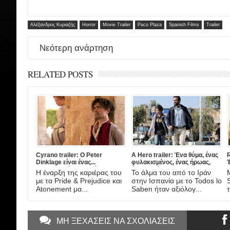
Αλέξανδρος Κυριαζής
Horror
Movie Trailer
Paco Plaza
Spanish Films
Trailer
Νεότερη ανάρτηση
RELATED POSTS
Cyrano trailer: Ο Peter
A Hero trailer: Ένα θύμα, ένας
R
Dinklage είναι ένας...
φυλακισμένος, ένας ήρωας,
διαφορετικός Συρανό ντε
ένας πατέρας. Έρχεται στο
Η έναρξη της καριέρας του
Το άλμα του από το Ιράν
Μπερζεράκ στη νέα μιούζικαλ
Amazon η νέα ταινία του
τ
με τα Pride & Prejudice και
στην Ισπανία με το Todos lo
διασκευή από το σκηνοθέτη
Asghar Farhadi!
Atonement μα...
Saben ήταν αξιόλογ...
τ
του Darkest Hour!
ΜΗ ΞΕΧΑΣΕΙΣ ΝΑ ΣΧΟΛΙΑΣΕΙΣ