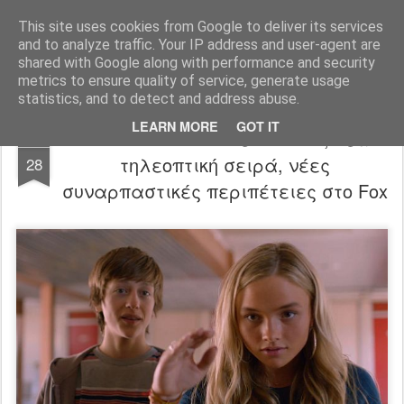
FilmBoy
This site uses cookies from Google to deliver its services
and to analyze traffic. Your IP address and user-agent are
shared with Google along with performance and security
metrics to ensure quality of service, generate usage
statistics, and to detect and address abuse.
LEARN MORE
GOT IT
The Gifted trailer: Νέοι X-Men, νέα
JUL
τηλεοπτική σειρά, νέες
28
συναρπαστικές περιπέτειες στο Fox