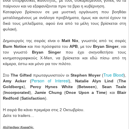
είναι υπερφυσικές ικανότητες, με τους σοκαρισμένους γονείς να τα
παίρνουν και να εξαφανίζονται πριν τα βρει η κυβέρνηση.
Καταφύγιο βρίσκουν σε μια μυστική οργάνωση που βοηθάει
μεταλλαγμένους με ανάλογα προβλήματα, όμως και αυτοί έχουν τα
δικά τους μπλεξίματα, αφού ένα από τα μέλη τους βρίσκεται στη
φυλακή.
Δημιουργός της σειράς είναι ο
Matt Nix
, γνωστός από τις σειρές
Burn Notice
και πιο πρόσφατα του
APB
, με τον
Bryan Singer
, ναι
τον γνωστό
Bryan Singer
που έχει σκηνοθετήσει τους
κινηματογραφικούς X-Men, να βρίσκεται και εδώ πίσω από τη
κάμερα, έστω και μόνο για τον πιλότο.
True Blood
Στο
The Gifted
πρωταγωνιστούν οι
Stephen Moyer
(
),
Person of Interest
Amy Acker
(
),
Natalie Alyn Lind
(
The
Goldbergs
),
Percy Hynes White
(
Between
),
Sean Teale
(
Incorporated
),
Jamie Chung
(
Once Upon a Time
) και
Blair
Redford
(
Satisfaction
).
Η σειρά θα κάνει πρεμιέρα στις 2 Οκτωβρίου.
Δείτε τα trailers…
Αλέξανδρος Κυριαζής.