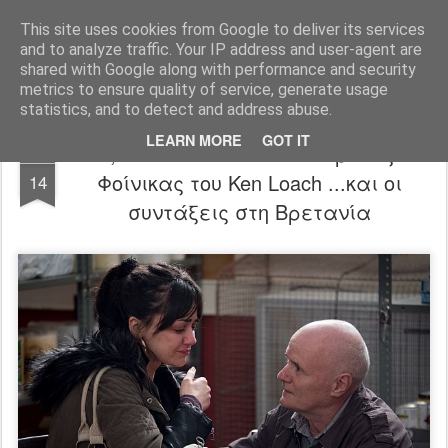
FilmBoy
This site uses cookies from Google to deliver its services
and to analyze traffic. Your IP address and user-agent are
shared with Google along with performance and security
metrics to ensure quality of service, generate usage
statistics, and to detect and address abuse.
LEARN MORE
GOT IT
I, Daniel Blake trailer: Ο Χρυσός
OCT
Φοίνικας του Ken Loach ...και οι
14
συντάξεις στη Βρετανία