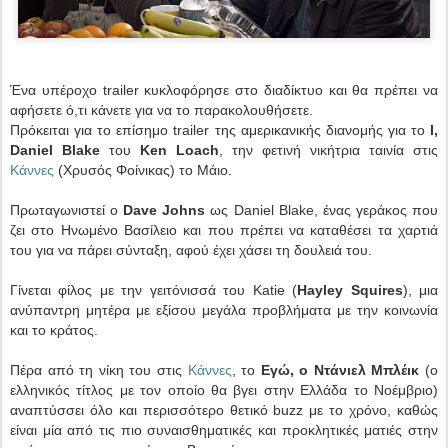
Ένα υπέροχο trailer κυκλοφόρησε στο διαδίκτυο και θα πρέπει να
αφήσετε ό,τι κάνετε για να το παρακολουθήσετε.
Πρόκειται για το επίσημο trailer της αμερικανικής διανομής για το
I,
Daniel Blake
του
Ken Loach
, την φετινή νικήτρια ταινία στις
Κάννες
(Χρυσός Φοίνικας) το Μάιο.
Πρωταγωνιστεί ο
Dave Johns
ως Daniel Blake, ένας γεράκος που
ζει στο Ηνωμένο Βασίλειο και που πρέπει να καταθέσει τα χαρτιά
του για να πάρει σύνταξη, αφού έχει χάσει τη δουλειά του.
Γίνεται φίλος με την γειτόνισσά του Katie (
Hayley Squires
), μια
ανύπαντρη μητέρα με εξίσου μεγάλα προβλήματα με την κοινωνία
και το κράτος.
Πέρα από τη νίκη του στις
Κάννες
, το
Εγώ, ο Ντάνιελ Μπλέικ
(ο
ελληνικός τίτλος με τον οποίο θα βγει στην Ελλάδα το Νοέμβριο)
αναπτύσσει όλο και περισσότερο θετικό buzz με το χρόνο, καθώς
είναι μία από τις πιο συναισθηματικές και προκλητικές ματιές στην