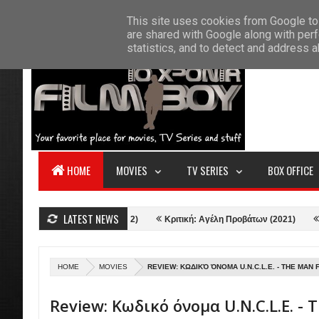
F
This site uses cookies from Google to 
HOME
ABOUT US
CONTACT
S
are shared with Google along with perf
statistics, and to detect and address 
HOME
MOVIES
TV SERIES
BOX OFFICE
LATEST NEWS
 Love and Thunder (2022)
Κριτική: Αγέλη Προβάτων (2021)
Κριτική: 
HOME
MOVIES
REVIEW: ΚΩΔΙΚΌ ΌΝΟΜΑ U.N.C.L.E. - THE MAN F
Review: Κωδικό όνομα U.N.C.L.E. -