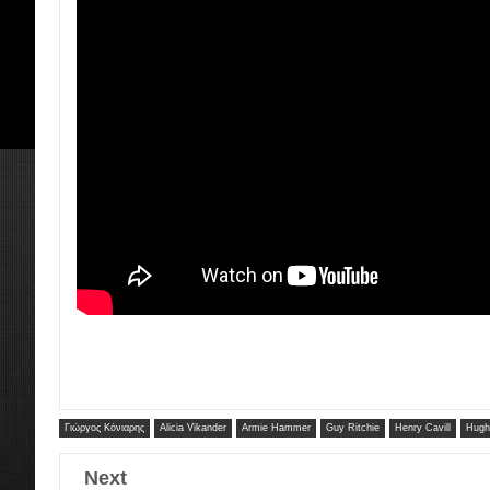
Γιώργος Κόνιαρης
Alicia Vikander
Armie Hammer
Guy Ritchie
Henry Cavill
Hugh
Next