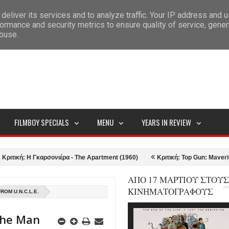
deliver its services and to analyze traffic. Your IP address and 
ITEMAP
ormance and security metrics to ensure quality of service, gene
abuse.
FILMBOY SPECIALS
MENU
YEARS IN REVIEW
Η Γκαρσονιέρα - The Apartment (1960)
Κριτική: Top Gun: Maverick (2022)
ΑΠΟ 17 ΜΑΡΤΙΟΥ ΣΤΟΥΣ
ΚΙΝΗΜΑΤΟΓΡΑΦΟΥΣ
ROM U.N.C.L.E.
 The Man