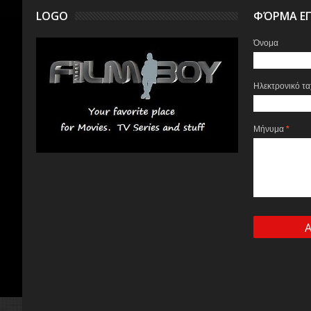
LOGO
ΦΌΡΜΑ ΕΠ
Όνομα
Ηλεκτρονικό τ
Μήνυμα
*