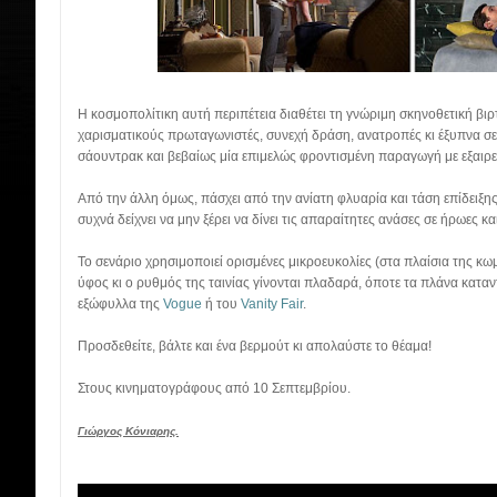
Η κοσμοπολίτικη αυτή περιπέτεια διαθέτει τη γνώριμη σκηνοθετική βιρ
χαρισματικούς πρωταγωνιστές, συνεχή δράση, ανατροπές κι έξυπνα σ
σάουντρακ και βεβαίως μία επιμελώς φροντισμένη παραγωγή με εξαιρετ
Από την άλλη όμως, πάσχει από την ανίατη φλυαρία και τάση επίδειξη
συχνά δείχνει να μην ξέρει να δίνει τις απαραίτητες ανάσες σε ήρωες κα
Το σενάριο χρησιμοποιεί ορισμένες μικροευκολίες (στα πλαίσια της κω
ύφος κι ο ρυθμός της ταινίας γίνονται πλαδαρά, όποτε τα πλάνα καταν
εξώφυλλα της
Vogue
ή του
Vanity Fair
.
Προσδεθείτε, βάλτε και ένα βερμούτ κι απολαύστε το θέαμα!
Στους κινηματογράφους από 10 Σεπτεμβρίου.
Γιώργος Κόνιαρης.