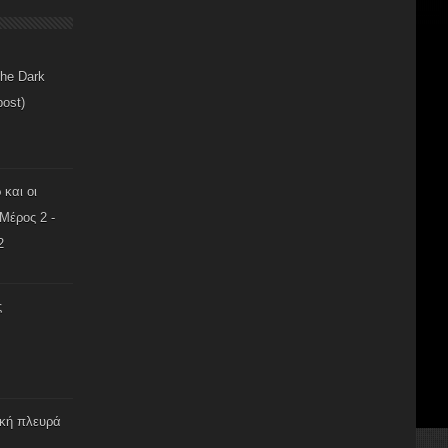
The Dark
post)
 και οι
Μέρος 2 -
2
ς
ική πλευρά