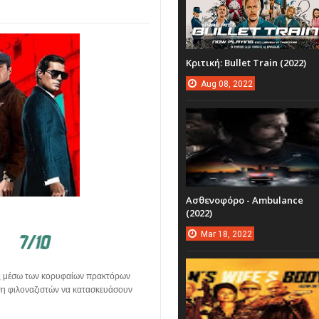
Κριτική: Bullet Train (2022)
Aug
08,
2022
Ασθενοφόρο - Ambulance
(2022)
Mar
18,
2022
υς μέσω των κορυφαίων πρακτόρων
ση φιλοναζιστών να κατασκευάσουν