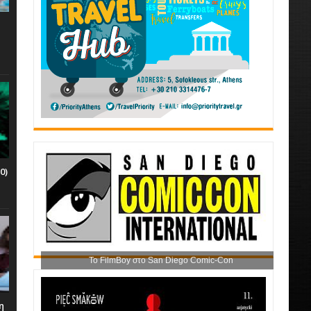
0)
Το FilmBoy στο San Diego Comic-Con
η