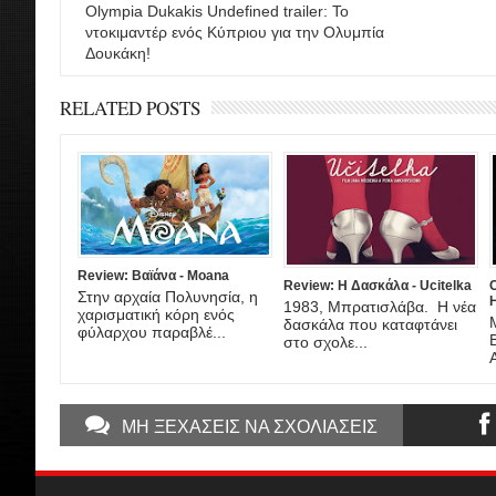
Olympia Dukakis Undefined trailer: Το
ντοκιμαντέρ ενός Κύπριου για την Ολυμπία
Δουκάκη!
RELATED POSTS
Review: Βαϊάνα - Moana
Review: Η Δασκάλα - Ucitelka
C
Στην αρχαία Πολυνησία, η
H
1983, Μπρατισλάβα. Η νέα
χαρισματική κόρη ενός
δασκάλα που καταφτάνει
φύλαρχου παραβλέ...
στο σχολε...
ΜΗ ΞΕΧΑΣΕΙΣ ΝΑ ΣΧΟΛΙΑΣΕΙΣ