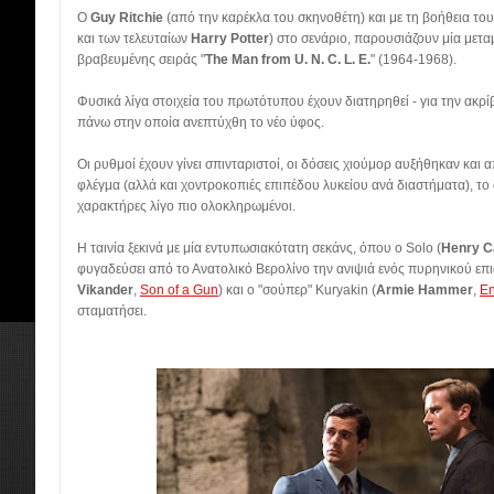
Ο
Guy Ritchie
(από την καρέκλα του σκηνοθέτη) και με τη βοήθεια το
και των τελευταίων
Harry Potter
) στο σενάριο, παρουσιάζουν μία μετα
βραβευμένης σειράς "
Τhe Man from U. N. C. L. E.
" (1964-1968).
Φυσικά λίγα στοιχεία του πρωτότυπου έχουν διατηρηθεί - για την ακρ
πάνω στην οποία ανεπτύχθη το νέο ύφος.
Οι ρυθμοί έχουν γίνει σπινταριστοί, οι δόσεις χιούμορ αυξήθηκαν και
φλέγμα (αλλά και χοντροκοπιές επιπέδου λυκείου ανά διαστήματα), το σ
χαρακτήρες λίγο πιο ολοκληρωμένοι.
Η ταινία ξεκινά με μία εντυπωσιακότατη σεκάνς, όπου ο Solo (
Henry Ca
φυγαδεύσει από το Ανατολικό Βερολίνο την ανιψιά ενός πυρηνικού επ
Vikander
,
Son of a Gun
) και ο "σούπερ" Kuryakin (
Armie Hammer
,
En
σταματήσει.