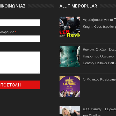
ΙΚΟΙΝΩΝΊΑΣ
ALL TIME POPULAR
Ας μιλήσουμε για το 
Knight Rises (spoiler 
αχυδρομείο
*
Review: Ο Χάρι Πότερ
Κλήροι του Θανάτου: 
Deathly Hallows Part 
Ο Μαγικός Καθρέφτη
XXX Parody: Η Ερωτ
του FilmBoy