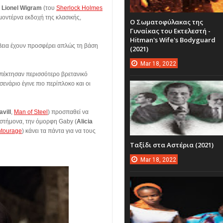
υ
Lionel Wigram
(του
Sherlock Holmes
μοντέρνα εκδοχή της κλασικής,
Ο Σωματοφύλακας της
Γυναίκας του Εκτελεστή -
Hitman's Wife's Bodyguard
ίβεια έχουν προσφέρει απλώς τη βάση
(2021)
Mar
18,
2022
 απέκτησαν περισσότερο βρετανικό
ενάριο έγινε πιο περίπλοκο και οι
vill
,
Man of Steel
) προσπαθεί να
ιστήμονα, την όμορφη Gaby (
Alicia
tourage
) κάνει τα πάντα για να τους
Ταξίδι στα Αστέρια (2021)
Mar
18,
2022