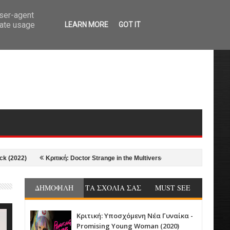
user-agent
rate usage
LEARN MORE
GOT IT
Κριτική: Doctor Strange in the Multiverse of Madness (2022)
Κριτικ
ΔΗΜΟΦΙΛΗ
ΤΑ ΣΧΟΛΙΑ ΣΑΣ
MUST SEE
Κριτική: Υποσχόμενη Νέα Γυναίκα -
Promising Young Woman (2020)