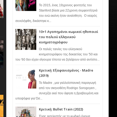
Το 2015, ένας 19χρονος φοιτητής του
Stanford βίασε μια 22χρονη συμφοιτήτριά
του ενώ εκείνη ήταν αναίσθητη. Ο νεαρός
συνελήφθη, δικάστηκε κ...
10+1 Αγαπημένοι κωμικοί ηθοποιοί
του παλιού ελληνικού
κινηματογράφου
Οι παλιές ταινίες του ελληνικού
κινηματογράφου της δεκαετίας του '50 και
του '60 δεν είχαν σίγουρα τίποτα να ζηλέψουν από αντίστο...
Κριτική: Εξαφανισμένος - Madre
(2019)
Το Madre , μια γαλλοϊσπανική παραγωγή
από τον σκηνοθέτη Rodrigo Sorogoyen ,
συνεχίζει εκεί που άφησε η βραβευμένη και
υποψήφια για Όσ...
Κριτική: Bullet Train (2022)
Ένας εκτελεστής με το κωδικό όνομα…