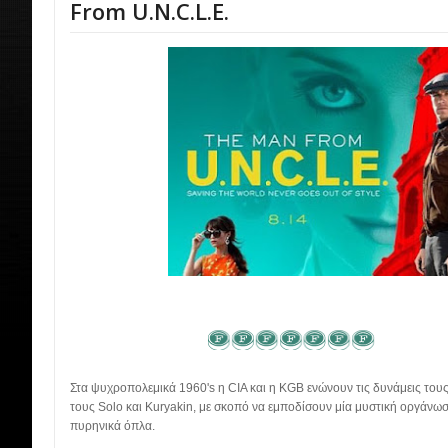
From U.N.C.L.E.
Στα ψυχροπολεμικά 1960's η CIA και η KGB ενώνουν τις δυνάμεις το
τους Solo και Kuryakin, με σκοπό να εμποδίσουν μία μυστική οργάνω
πυρηνικά όπλα.