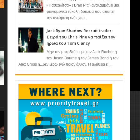
«Πασχαλίτσα» ( Brad Pitt ) αναλαμβάνει μια
φαινομενικά εύκολη δουλειά που απαιτεί
την ανεύρεση ενός χαρ...
Jack Ryan Shadow Recruit trailer:
Σειρά του Chris Pine να παίξει τον
ήρωα του Tom Clancy
Μην τον μπερδεύετε με τον Jack Racher ή
τον Jason Bourne ή τον James Bond ή τον
Alex Cross ή...δεν ξέρω εγώ ποιον άλλον. Η αλήθεια εί...