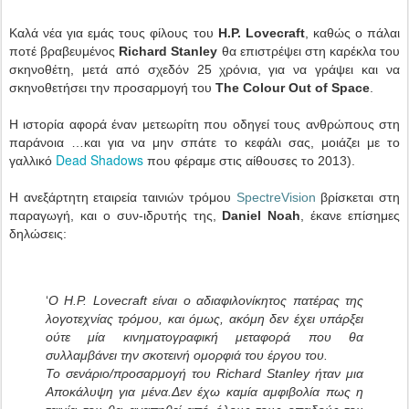
Καλά νέα για εμάς τους φίλους του
H.P. Lovecraft
, καθώς ο πάλαι
ποτέ βραβευμένος
Richard Stanley
θα επιστρέψει στη καρέκλα του
σκηνοθέτη, μετά από σχεδόν 25 χρόνια, για να γράψει και να
σκηνοθετήσει την προσαρμογή του
The Colour Out of Space
.
H ιστορία αφορά έναν μετεωρίτη που οδηγεί τους ανθρώπους στη
παράνοια …και για να μην σπάτε το κεφάλι σας, μοιάζει με το
Dead Shadows
γαλλικό
που φέραμε στις αίθουσες το 2013).
Η ανεξάρτητη εταιρεία ταινιών τρόμου
SpectreVision
βρίσκεται στη
παραγωγή, και ο συν-ιδρυτής της,
Daniel Noah
, έκανε επίσημες
δηλώσεις:
‘
Ο H.P. Lovecraft είναι ο αδιαφιλονίκητος πατέρας της
λογοτεχνίας τρόμου, και όμως, ακόμη δεν έχει υπάρξει
ούτε μία κινηματογραφική μεταφορά που θα
συλλαμβάνει την σκοτεινή ομορφιά του έργου του.
Το σενάριο/προσαρμογή του Richard Stanley ήταν μια
Αποκάλυψη για μένα.
Δεν έχω καμία αμφιβολία πως η