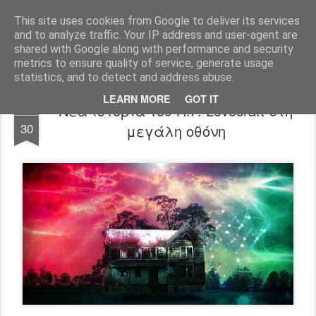
FilmBoy
This site uses cookies from Google to deliver its services
and to analyze traffic. Your IP address and user-agent are
shared with Google along with performance and security
metrics to ensure quality of service, generate usage
statistics, and to detect and address abuse.
LEARN MORE
GOT IT
Νέα ιστορία του H.P. Lovecraft στη
SEP
30
μεγάλη οθόνη