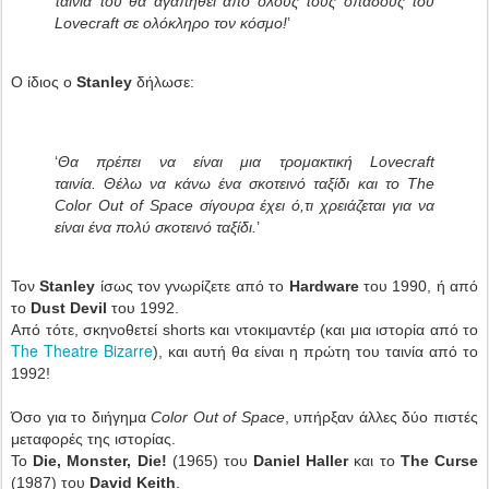
ταινία του θα αγαπηθεί από όλους τους οπαδούς του
Lovecraft σε ολόκληρο τον κόσμο!
’
Ο ίδιος ο
Stanley
δήλωσε:
‘
Θα πρέπει να είναι μια τρομακτική Lovecraft
ταινία.
Θέλω να κάνω ένα σκοτεινό ταξίδι και το The
Color Out of Space σίγουρα έχει ό,τι χρειάζεται για να
είναι ένα πολύ σκοτεινό ταξίδι.
’
Τον
Stanley
ίσως τον γνωρίζετε από το
Hardware
του 1990, ή από
το
Dust Devil
του 1992.
Από τότε, σκηνοθετεί shorts και ντοκιμαντέρ (και μια ιστορία από το
The Theatre Bizarre
), και αυτή θα είναι η πρώτη του ταινία από το
1992!
Όσο για το διήγημα
Color Out of Space
, υπήρξαν άλλες δύο πιστές
μεταφορές της ιστορίας.
Το
Die, Monster, Die!
(1965) του
Daniel Haller
και το
The Curse
(1987) του
David Keith
.