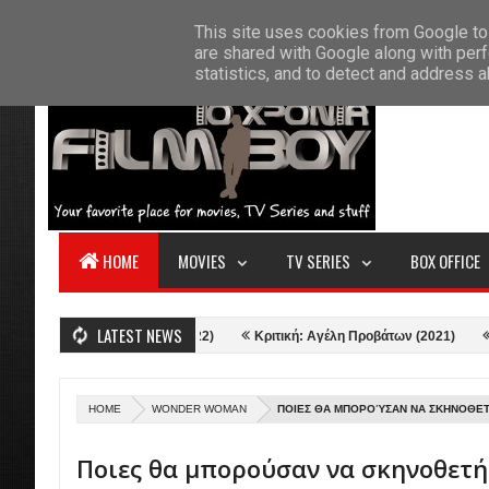
F
This site uses cookies from Google to 
HOME
ABOUT US
CONTACT
S
are shared with Google along with perf
statistics, and to detect and address 
HOME
MOVIES
TV SERIES
BOX OFFICE
LATEST NEWS
r: Love and Thunder (2022)
Κριτική: Αγέλη Προβάτων (2021)
Κριτική
HOME
WONDER WOMAN
ΠΟΙΕΣ ΘΑ ΜΠΟΡΟΎΣΑΝ ΝΑ ΣΚΗΝΟΘΕ
Ποιες θα μπορούσαν να σκηνοθετή