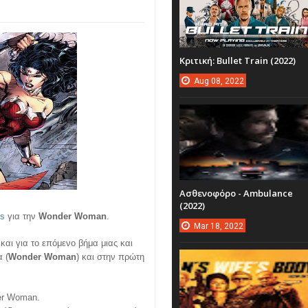
Κριτική: Bullet Train (2022)
Aug
08,
2022
Ασθενοφόρο - Ambulance
(2022)
os
για την
Wonder Woman
.
Mar
18,
2022
 και για το επόμενο βήμα μιας και
 (
Wonder Woman
) και στην πρώτη
der Woman.