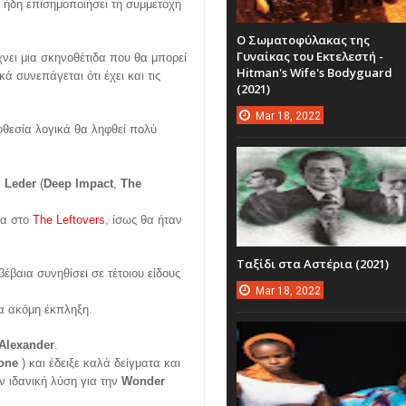
 ήδη επισημοποιήσει τη συμμετοχή
Ο Σωματοφύλακας της
Γυναίκας του Εκτελεστή -
νει μια σκηνοθέτιδα που θα μπορεί
Hitman's Wife's Bodyguard
ά συνεπάγεται ότι έχει και τις
(2021)
Mar
18,
2022
οθεσία λογικά θα ληφθεί πολύ
 Leder
(
Deep Impact
,
The
τα στο
The Leftovers
, ίσως θα ήταν
Ταξίδι στα Αστέρια (2021)
έβαια συνηθίσει σε τέτοιου είδους
Mar
18,
2022
α ακόμη έκπληξη.
 Alexander
.
one
) και έδειξε καλά δείγματα και
ν ιδανική λύση για την
Wonder