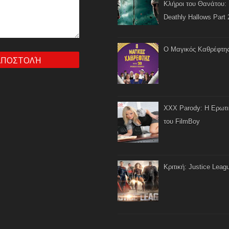
Κλήροι του Θανάτου: 
Deathly Hallows Part 
Ο Μαγικός Καθρέφτη
XXX Parody: Η Ερωτ
του FilmBoy
Κριτική: Justice Leag