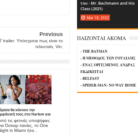
του - Mr. Bachmann and His
Class (2021)
Mar
18,
2022
Previous
ΠΑΙΖΟΝΤΑΙ ΑΚΟΜΑ
7 trailer: Υπόσχεσαι πως είναι το
τελευταίο, Vin;
- THE BATMAN
- Η ΜΕΘΟΔΟΣ ΤΩΝ ΓΟΥΛΙΑΜΣ
- ΕΝΑΣ ΟΡΓΙΣΜΕΝΟΣ ΑΝΔΡΑΣ
ΕΚΔΙΚΕΙΤΑΙ
- BELFAST
- SPIDER-MAN: NO WAY HOME
έρατα θα κάνουν την
εμφάνισή τους στο Harlem και
η Regina King θα σκηνοθετήσει
Από τις φετινές υποψήφιες
την καταστροφή τους!
για Όσκαρ ταινίες, το One
Night in Miami ήτα...