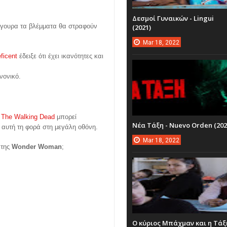
Δεσμοί Γυναικών - Lingui
σίγουρα τα βλέμματα θα στραφούν
(2021)
Mar
18,
2022
ficent
έδειξε ότι έχει ικανότητες και
ανονικό.
ι
The Walking Dead
μπορεί
Νέα Τάξη - Nuevo Orden (202
, αυτή τη φορά στη μεγάλη οθόνη.
Mar
18,
2022
 της
Wonder Woman
;
Ο κύριος Μπάχμαν και η Τάξ