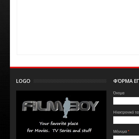
LOGO
ΦΌΡΜΑ ΕΠ
Όνομα
Ηλεκτρονικό τ
Μήνυμα
*