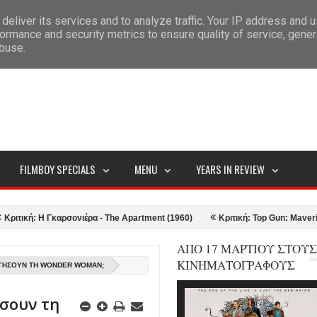
deliver its services and to analyze traffic. Your IP address and 
ITEMAP
ormance and security metrics to ensure quality of service, gene
abuse.
FILMBOY SPECIALS
MENU
YEARS IN REVIEW
: Η Γκαρσονιέρα - The Apartment (1960)
Κριτική: Top Gun: Maverick (202
ΑΠΟ 17 ΜΑΡΤΙΟΥ ΣΤΟΥΣ
ΚΙΝΗΜΑΤΟΓΡΑΦΟΥΣ
ΤΉΣΟΥΝ ΤΗ WONDER WOMAN;
σουν τη