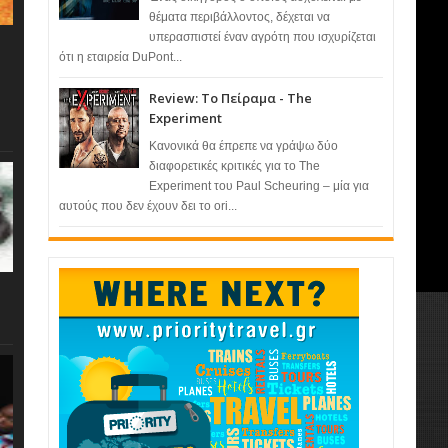
θέματα περιβάλλοντος, δέχεται να
υπερασπιστεί έναν αγρότη που ισχυρίζεται
ότι η εταιρεία DuPont...
Review: Το Πείραμα - The
Experiment
Κανονικά θα έπρεπε να γράψω δύο
διαφορετικές κριτικές για το The
Experiment του Paul Scheuring – μία για
αυτούς που δεν έχουν δει το ori...