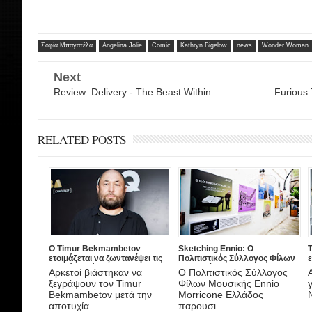
Σοφία Μπαγατέλα
Angelina Jolie
Comic
Kathryn Bigelow
news
Wonder Woman
Next
Review: Delivery - The Beast Within
Furious 
RELATED POSTS
Ο Timur Bekmambetov
Sketching Ennio: Ο
Τ
ετοιμάζεται να ζωντανέψει τις
Πολιτιστικός Σύλλογος Φίλων
ιστορίες τρόμου του Stan Lee!
Μουσικής Ennio Morricone
Αρκετοί βιάστηκαν να
Ο Πολιτιστικός Σύλλογος
Ελλάδος παρουσιάζει την
ξεγράψουν τον Timur
Φίλων Μουσικής Ennio
έκθεση του αφιερωματικού
Bekmambetov μετά την
Morricone Ελλάδος
κόμικ με τίτλο “Io, Ennio
αποτυχία...
παρουσι...
Morricone