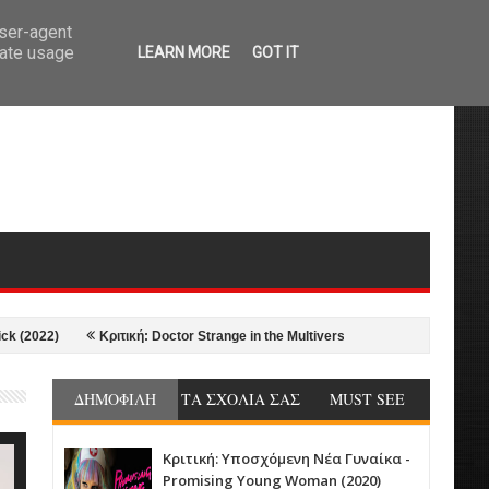
user-agent
rate usage
LEARN MORE
GOT IT
2)
Κριτική: Doctor Strange in the Multiverse of Madness (2022)
Κριτ
ΔΗΜΟΦΙΛΗ
ΤΑ ΣΧΟΛΙΑ ΣΑΣ
MUST SEE
Κριτική: Υποσχόμενη Νέα Γυναίκα -
Promising Young Woman (2020)