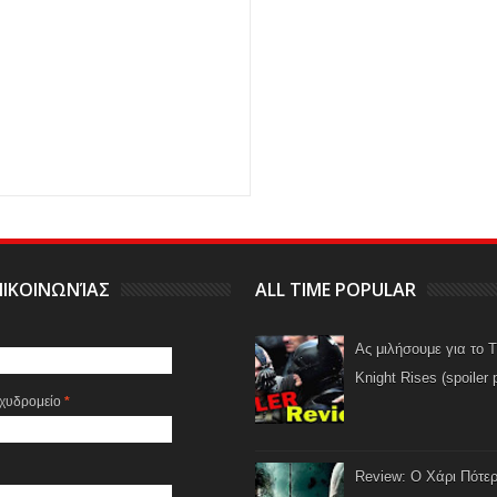
ΙΚΟΙΝΩΝΊΑΣ
ALL TIME POPULAR
Ας μιλήσουμε για το 
Knight Rises (spoiler 
αχυδρομείο
*
Review: Ο Χάρι Πότερ