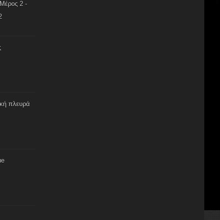
Μέρος 2 -
2
ς
ική πλευρά
ue