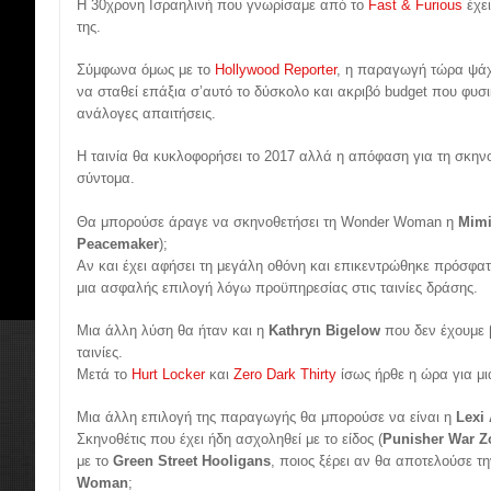
Η 30χρονη Ισραηλινή που γνωρίσαμε από το
Fast & Furious
έχει
της.
Σύμφωνα όμως με το
Hollywood Reporter
, η παραγωγή τώρα ψάχ
να σταθεί επάξια σ’αυτό το δύσκολο και ακριβό budget που φυσικ
ανάλογες απαιτήσεις.
Η ταινία θα κυκλοφορήσει το 2017 αλλά η απόφαση για τη σκην
σύντομα.
Θα μπορούσε άραγε να σκηνοθετήσει τη Wonder Woman η
Mimi
Peacemaker
);
Αν και έχει αφήσει τη μεγάλη οθόνη και επικεντρώθηκε πρόσφα
μια ασφαλής επιλογή λόγω προϋπηρεσίας στις ταινίες δράσης.
Μια άλλη λύση θα ήταν και η
Kathryn Bigelow
που δεν έχουμε β
ταινίες.
Μετά το
Hurt Locker
και
Zero Dark Thirty
ίσως ήρθε η ώρα για μι
Μια άλλη επιλογή της παραγωγής θα μπορούσε να είναι η
Lexi
Σκηνοθέτις που έχει ήδη ασχοληθεί με το είδος (
Punisher War Z
με το
Green Street Hooligans
, ποιος ξέρει αν θα αποτελούσε τη
Woman
;