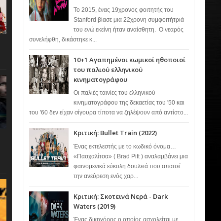
Το 2015, ένας 19χρονος φοιτητής του
Stanford βίασε μια 22χρονη συμφοιτήτριά
του ενώ εκείνη ήταν αναίσθητη. Ο νεαρός
συνελήφθη, δικάστηκε κ...
10+1 Αγαπημένοι κωμικοί ηθοποιοί
του παλιού ελληνικού
κινηματογράφου
Οι παλιές ταινίες του ελληνικού
κινηματογράφου της δεκαετίας του '50 και
του '60 δεν είχαν σίγουρα τίποτα να ζηλέψουν από αντίστο...
Κριτική: Bullet Train (2022)
Ένας εκτελεστής με το κωδικό όνομα…
«Πασχαλίτσα» ( Brad Pitt ) αναλαμβάνει μια
φαινομενικά εύκολη δουλειά που απαιτεί
την ανεύρεση ενός χαρ...
Κριτική: Σκοτεινά Νερά - Dark
Waters (2019)
Ένας δικηγόρος ο οποίος ασχολείται με