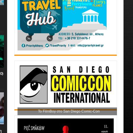
0)
Το FilmBoy στο San Diego Comic-Con
η