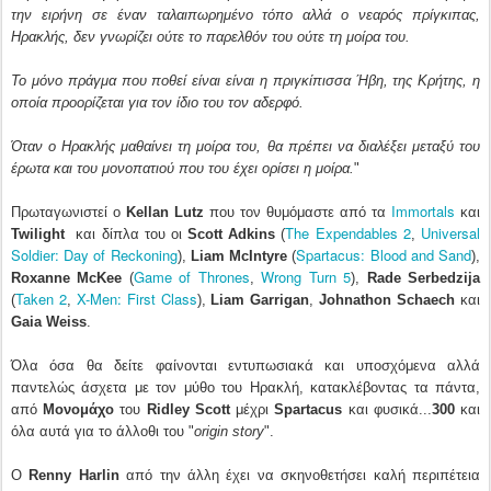
την ειρήνη σε έναν ταλαιπωρημένο τόπο αλλά ο νεαρός πρίγκιπας,
Ηρακλής, δεν γνωρίζει ούτε το παρελθόν του ούτε τη μοίρα του.
Το μόνο πράγμα που ποθεί είναι είναι η πριγκίπισσα Ήβη, της Κρήτης, η
οποία προορίζεται για τον ίδιο του τον αδερφό.
Όταν ο Ηρακλής μαθαίνει τη μοίρα του, θα πρέπει να διαλέξει μεταξύ του
έρωτα και του μονοπατιού που του έχει ορίσει η μοίρα.
"
Immortals
Πρωταγωνιστεί ο
Kellan Lutz
που τον θυμόμαστε από τα
και
The Expendables 2
Universal
Twilight
και δίπλα του οι
Scott Adkins
(
,
Soldier: Day of Reckoning
Spartacus: Blood and Sand
),
Liam McIntyre
(
),
Game of Thrones
Wrong Turn 5
Roxanne McKee
(
,
),
Rade Serbedzija
Taken 2
X-Men: First Class
(
,
),
Liam Garrigan
,
Johnathon Schaech
και
Gaia Weiss
.
Όλα όσα θα δείτε φαίνονται εντυπωσιακά και υποσχόμενα αλλά
παντελώς άσχετα με τον μύθο του Ηρακλή, κατακλέβοντας τα πάντα,
από
Μονομάχο
του
Ridley Scott
μέχρι
Spartacus
και φυσικά...
300
και
όλα αυτά για το άλλοθι του "
origin story
".
Ο
Renny Harlin
από την άλλη έχει να σκηνοθετήσει καλή περιπέτεια