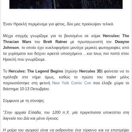
Έναν Ηρακλή περιμέναμε για φέτος, δύο μας προέκυψαν τελικά.
Μέχρι στιγμής γνωρίζαμε για το βασισμένο σε κόμικ
Hercules: The
Thracian Wars
του
Brett Ratner
με πρωταγωνιστή τον
Dwayne
Johnson
, το οποίο έχει κυκλοφορήσει μονάχα μερικές φωτογραφίες από
τα γυρίσματα και δείχνει αρκετά υποσχόμενο ...και ίσως πιο πιστό στον
Ηρακλή που γνωρίζουμε.
Το
Hercules: The Legend Begins
(πρώην
Hercules 3D
) φαίνεται να το
πρόλαβε στο νήμα όμως, καθώς το πρώτο του trailer μόλις
παρουσιάστηκε στη φετινή
New York Comic Con
που έλαβε χώρα το
διάστημα 10-13 Οκτωβρίου.
Σύμφωνα με τη σύνοψη:
"
Στην αρχαία Ελλάδα, του 1200 π.Χ. μία πριγκίπισσα υποκύπτει στη
λαγνεία του Δία και μένει έγκυος.
Η μοίρα του αγοριού είναι να εκθρονίσει ένα τύραννο και να επιστρέψει