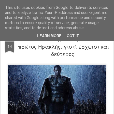
FilmBoy
This site uses cookies from Google to deliver its services
and to analyze traffic. Your IP address and user-agent are
shared with Google along with performance and security
metrics to ensure quality of service, generate usage
statistics, and to detect and address abuse.
LEARN MORE
GOT IT
Hercules: The Legend Begins trailer: Ο
OCT
πρώτος Ηρακλής, γιατί έρχεται και
14
δεύτερος!