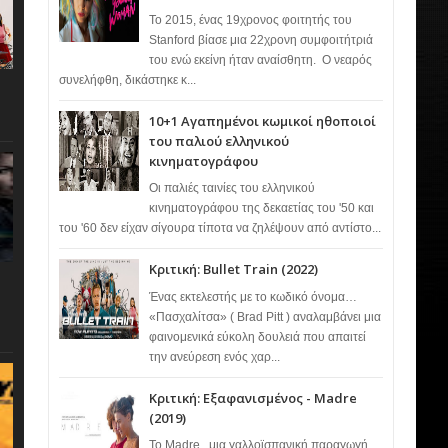
Το 2015, ένας 19χρονος φοιτητής του
Stanford βίασε μια 22χρονη συμφοιτήτριά
του ενώ εκείνη ήταν αναίσθητη. Ο νεαρός
συνελήφθη, δικάστηκε κ...
10+1 Αγαπημένοι κωμικοί ηθοποιοί
του παλιού ελληνικού
κινηματογράφου
Οι παλιές ταινίες του ελληνικού
κινηματογράφου της δεκαετίας του '50 και
του '60 δεν είχαν σίγουρα τίποτα να ζηλέψουν από αντίστο...
Κριτική: Bullet Train (2022)
Ένας εκτελεστής με το κωδικό όνομα…
«Πασχαλίτσα» ( Brad Pitt ) αναλαμβάνει μια
φαινομενικά εύκολη δουλειά που απαιτεί
την ανεύρεση ενός χαρ...
Κριτική: Εξαφανισμένος - Madre
(2019)
Το Madre , μια γαλλοϊσπανική παραγωγή