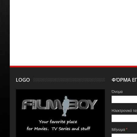
LOGO
ΦΌΡΜΑ ΕΠ
Όνομα
Ηλεκτρονικό τ
Μήνυμα
*