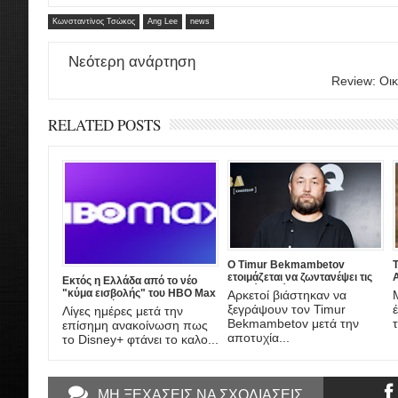
Κωνσταντίνος Τσώκος
Ang Lee
news
Νεότερη ανάρτηση
Review: Οικ
RELATED POSTS
Ο Timur Bekmambetov
ετοιμάζεται να ζωντανέψει τις
A
Εκτός η Ελλάδα από το νέο
ιστορίες τρόμου του Stan Lee!
"κύμα εισβολής" του HBO Max
Αρκετοί βιάστηκαν να
στην Ευρώπη
ξεγράψουν τον Timur
Λίγες ημέρες μετά την
τ
Bekmambetov μετά την
επίσημη ανακοίνωση πως
αποτυχία...
το Disney+ φτάνει το καλο...
ΜΗ ΞΕΧΑΣΕΙΣ ΝΑ ΣΧΟΛΙΑΣΕΙΣ