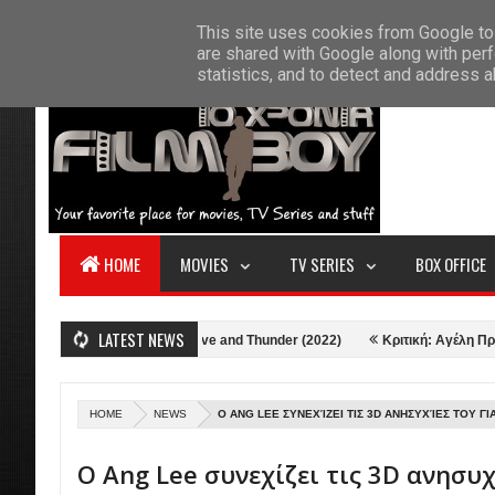
F
This site uses cookies from Google to 
HOME
ABOUT US
CONTACT
S
are shared with Google along with perf
statistics, and to detect and address 
HOME
MOVIES
TV SERIES
BOX OFFICE
LATEST NEWS
)
Κριτική: Thor: Love and Thunder (2022)
Κριτική: Αγέλη Προβάτων 
HOME
NEWS
Ο ANG LEE ΣΥΝΕΧΊΖΕΙ ΤΙΣ 3D ΑΝΗΣΥΧΊΕΣ ΤΟΥ ΓΙ
Ο Ang Lee συνεχίζει τις 3D ανησυχ