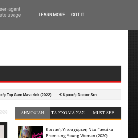
user-agent
rate usage
LEARN MORE
GOT IT
 Gun: Maverick (2022)
Κριτική: Doctor Strange in the Multiverse of Madne
ΔΗΜΟΦΙΛΗ
ΤΑ ΣΧΟΛΙΑ ΣΑΣ
MUST SEE
Κριτική: Υποσχόμενη Νέα Γυναίκα -
Promising Young Woman (2020)