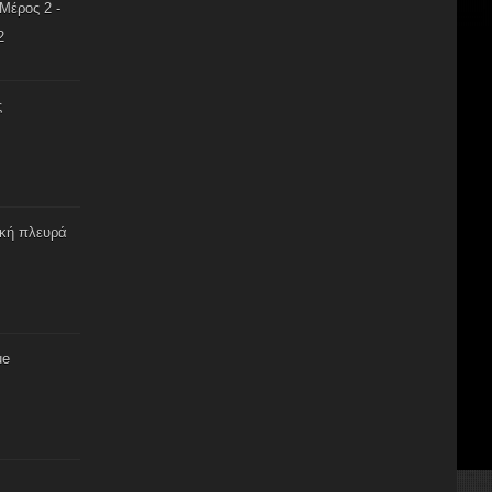
Μέρος 2 -
2
ς
ική πλευρά
ue