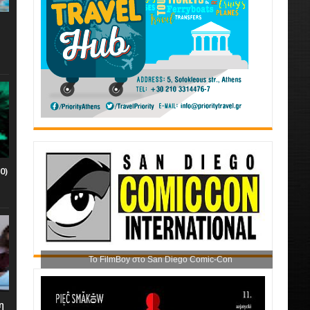
0)
Το FilmBoy στο San Diego Comic-Con
η