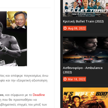
Κριτική: Bullet Train (2022)
Aug
08,
2022
Ασθενοφόρο - Ambulance
(2022)
ίας και απέφερε παγκοσμίως άνω
Mar
18,
2022
φία και την εξαιρετική αξιοποίηση
ee,
και σύμφωνα με το
Deadline
ση που θα προσπαθήσει να
μβληματικές στιγμές του μποξ των