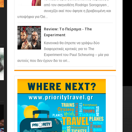
από τον σκηνοθέτη Rodrigo Sorogoyen ,
συνεχίζει εκεί που άφησε η βραβευμένη και
υποψήφια για Όσ...
Review: Το Πείραμα - The
Experiment
Κανονικά θα έπρεπε να γράψω δύο
διαφορετικές κριτικές για το The
Experiment του Paul Scheuring – μία για
αυτούς που δεν έχουν δει το ori...