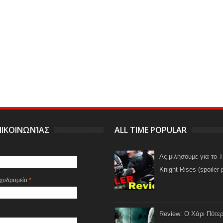
ΙΚΟΙΝΩΝΊΑΣ
ALL TIME POPULAR
Ας μιλήσουμε για το 
Knight Rises (spoiler 
αχυδρομείο
*
Review: Ο Χάρι Πότερ