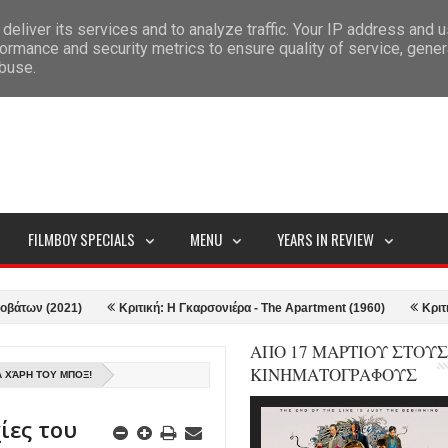
deliver its services and to analyze traffic. Your IP address and 
ITEMAP
ormance and security metrics to ensure quality of service, gene
abuse.
FILMBOY SPECIALS
MENU
YEARS IN REVIEW
(2021)
Κριτική: Η Γκαρσονιέρα - The Apartment (1960)
Κριτική: Top
ΑΠΟ 17 ΜΑΡΤΙΟΥ ΣΤΟΥΣ
ΚΙΝΗΜΑΤΟΓΡΑΦΟΥΣ
Α ΧΆΡΗ ΤΟΥ ΜΠΟΞ!
ίες του