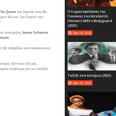
Ο Σωματοφύλακας της
The Queen
και λέγεται πως θα
Γυναίκας του Εκτελεστή -
εντ Άλι και Joe Frazier που
Hitman's Wife's Bodyguard
"
(2021)
 του συνεργάτη
James Schamus
Mar
18,
2022
stock
).
ρ ή θα υπάρξουν και ανακοινώσεις
ιλογή, κάτι που είτε μας
ραμένει ανήσυχος και να αλλάζει
Ταξίδι στα Αστέρια (2021)
Mar
18,
2022