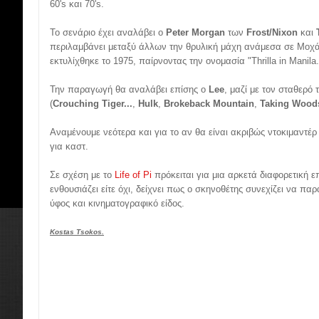
60's και 70's.
Το σενάριο έχει αναλάβει ο
Peter Morgan
των
Frost/Nixon
και
περιλαμβάνει μεταξύ άλλων την θρυλική μάχη ανάμεσα σε Μοχάμ
εκτυλίχθηκε το 1975, παίρνοντας την ονομασία "Thrilla in Manila.
Την παραγωγή θα αναλάβει επίσης ο
Lee
, μαζί με τον σταθερό
(
Crouching Tiger...
,
Hulk
,
Brokeback Mountain
,
Taking Wood
Αναμένουμε νεότερα και για το αν θα είναι ακριβώς ντοκιμαντέ
για καστ.
Σε σχέση με το
Life of Pi
πρόκειται για μια αρκετά διαφορετική επ
ενθουσιάζει είτε όχι, δείχνει πως ο σκηνοθέτης συνεχίζει να πα
ύφος και κινηματογραφικό είδος.
Kostas Tsokos.