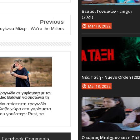
Δεσμοί Γυναικών - Lingui
(2021)
Previous
Mar
18,
2022
ογένεια Μίλερ - We're the Millers
Νέα Τάξη - Nuevo Orden (202
Mar
18,
2022
Τραγωδία σε γυρίσματα με τον
lec Baldwin να σκοτώνει τη
φωτογράφο και να τραυματίζει
Μια απίστευτη τραγωδία
σοβαρά το σκηνοθέτη της νέας
έλαβε χώρα στα γυρίσματα
ου ταινίας!
του γουέστερν Rust, τα...
Ο κύριος Μπάχμαν και η Τάξ
Facebook Comments