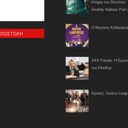
Κλήροι του Θανάτου: 
Deathly Hallows Part 
Ο Μαγικός Καθρέφτη
XXX Parody: Η Ερωτ
του FilmBoy
Κριτική: Justice Leag