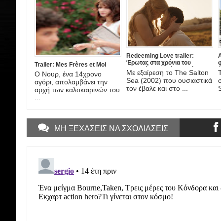
Redeeming Love trailer:
A
Έρωτας στα χρόνια του
Trailer: Mes Frères et Moi
Χρυσού Πυρετού, στη νέα
έ
Με εξαίρεση το The Salton
Ο Νουρ, ένα 14χρονο
ταινία του DJ Caruso
A
Sea (2002) που ουσιαστικά
αγόρι, απολαμβάνει την
τον έβαλε και στο ...
αρχή των καλοκαιρινών του
...
ΜΗ ΞΕΧΑΣΕΙΣ ΝΑ ΣΧΟΛΙΑΣΕΙΣ