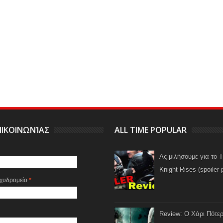
ΙΚΟΙΝΩΝΊΑΣ
ALL TIME POPULAR
Ας μιλήσουμε για το 
Knight Rises (spoiler 
αχυδρομείο
*
Review: Ο Χάρι Πότερ