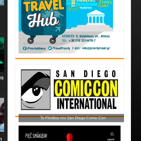
0)
Το FilmBoy στο San Diego Comic-Con
η