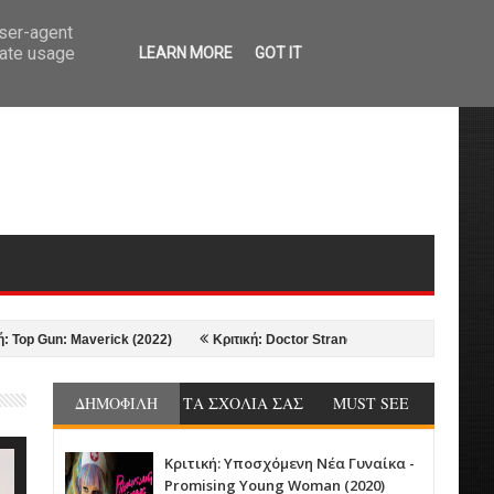
user-agent
rate usage
LEARN MORE
GOT IT
un: Maverick (2022)
Κριτική: Doctor Strange in the Multiverse of Madness
ΔΗΜΟΦΙΛΗ
ΤΑ ΣΧΟΛΙΑ ΣΑΣ
MUST SEE
Κριτική: Υποσχόμενη Νέα Γυναίκα -
Promising Young Woman (2020)