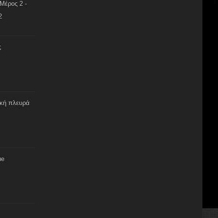
Μέρος 2 -
2
ς
ική πλευρά
ue