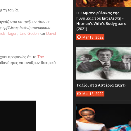
ι τη ταινία.
Ο Σωματοφύλακας της
Γυναίκας του Εκτελεστή -
γκάζονται να τρέξουν όταν οι
Hitman's Wife's Bodyguard
ας εμβέλειας διεθνή συνωμοσία.
(2021)
rick Hagon
,
Eric Godon
και
David
Mar
18,
2022
είχνει προφανώς ότι το
The
 πιθανότητες να ανοίξουν θεατρικά
Ταξίδι στα Αστέρια (2021)
Mar
18,
2022