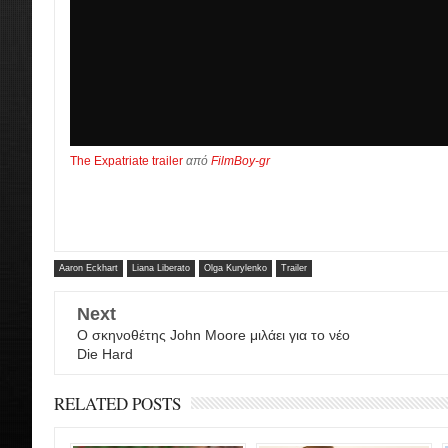
The Expatriate trailer
από
FilmBoy-gr
Aaron Eckhart
Liana Liberato
Olga Kurylenko
Trailer
Next
Ο σκηνοθέτης John Moore μιλάει για το νέο
Die Hard
RELATED POSTS