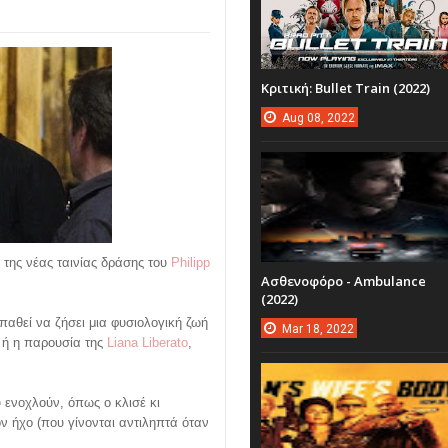
Κριτική: Bullet Train (2022)
Aug
08,
2022
, της νέας ταινίας δράσης του
Philipp
Ασθενοφόρο - Ambulance
(2022)
θεί να ζήσει μια φυσιολογική ζωή
Mar
18,
2022
, ή η παρουσία της
Liana Liberato
,
ενοχλούν, όπως ο κλισέ κι
ν ήχο (που γίνονται αντιληπτά όταν