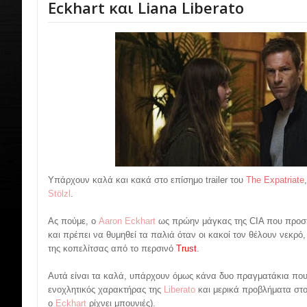
Eckhart και Liana Liberato
Υπάρχουν καλά και κακά στο επίσημο trailer του
The Expatriate
Stölzl
.
Ας πούμε, ο
Aaron Eckhart
ως πρώην μάγκας της CIA που προσπα
και πρέπει να θυμηθεί τα παλιά όταν οι κακοί τον θέλουν νεκρό
της κοπελίτσας από το περσινό
Trust
.
Αυτά είναι τα καλά, υπάρχουν όμως κάνα δυο πραγματάκια που 
ενοχλητικός χαρακτήρας της
Liberato
και μερικά προβλήματα στο
ο
Eckhart
ρίχνει μπουνιές).