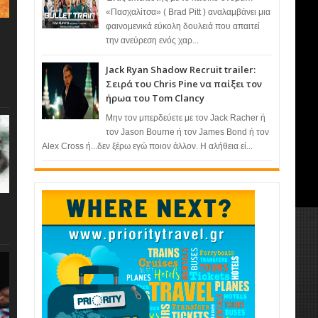
«Πασχαλίτσα» ( Brad Pitt ) αναλαμβάνει μια
φαινομενικά εύκολη δουλειά που απαιτεί
την ανεύρεση ενός χαρ...
Jack Ryan Shadow Recruit trailer:
Σειρά του Chris Pine να παίξει τον
ήρωα του Tom Clancy
Μην τον μπερδεύετε με τον Jack Racher ή
τον Jason Bourne ή τον James Bond ή τον
Alex Cross ή...δεν ξέρω εγώ ποιον άλλον. Η αλήθεια εί...