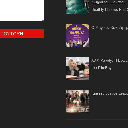
Κλήροι του Θανάτου: 
Deathly Hallows Part 
Ο Μαγικός Καθρέφτη
XXX Parody: Η Ερωτ
του FilmBoy
Κριτική: Justice Leag