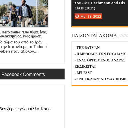
του - Mr. Bachmann and His
Class (2021)
Mar
18,
2022
 Hero trailer: Ένα θύμα, ένας
ΠΑΙΖΟΝΤΑΙ ΑΚΟΜΑ
φυλακισμένος, ένας ήρωας,
νας πατέρας. Έρχεται στο
Το άλμα του από το Ιράν
mazon η νέα ταινία του
στην Ισπανία με το Todos lo
- THE BATMAN
Asghar Farhadi!
Saben ήταν αξιόλογ...
- Η ΜΕΘΟΔΟΣ ΤΩΝ ΓΟΥΛΙΑΜΣ
- ΕΝΑΣ ΟΡΓΙΣΜΕΝΟΣ ΑΝΔΡΑΣ
ΕΚΔΙΚΕΙΤΑΙ
- BELFAST
Facebook Comments
- SPIDER-MAN: NO WAY HOME