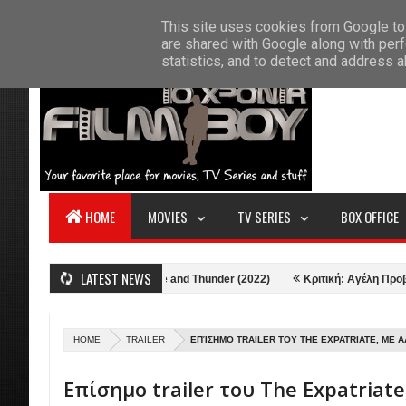
F
This site uses cookies from Google to 
HOME
ABOUT US
CONTACT
S
are shared with Google along with perf
statistics, and to detect and address 
HOME
MOVIES
TV SERIES
BOX OFFICE
LATEST NEWS
Κριτική: Thor: Love and Thunder (2022)
Κριτική: Αγέλη Προβάτων (
HOME
TRAILER
ΕΠΊΣΗΜΟ TRAILER ΤΟΥ THE EXPATRIATE, ΜΕ A
Επίσημο trailer του The Expatriate