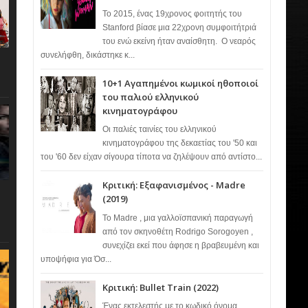
Το 2015, ένας 19χρονος φοιτητής του
Stanford βίασε μια 22χρονη συμφοιτήτριά
του ενώ εκείνη ήταν αναίσθητη. Ο νεαρός
συνελήφθη, δικάστηκε κ...
10+1 Αγαπημένοι κωμικοί ηθοποιοί
του παλιού ελληνικού
κινηματογράφου
Οι παλιές ταινίες του ελληνικού
κινηματογράφου της δεκαετίας του '50 και
του '60 δεν είχαν σίγουρα τίποτα να ζηλέψουν από αντίστο...
Κριτική: Εξαφανισμένος - Madre
(2019)
Το Madre , μια γαλλοϊσπανική παραγωγή
από τον σκηνοθέτη Rodrigo Sorogoyen ,
συνεχίζει εκεί που άφησε η βραβευμένη και
υποψήφια για Όσ...
Κριτική: Bullet Train (2022)
Ένας εκτελεστής με το κωδικό όνομα…