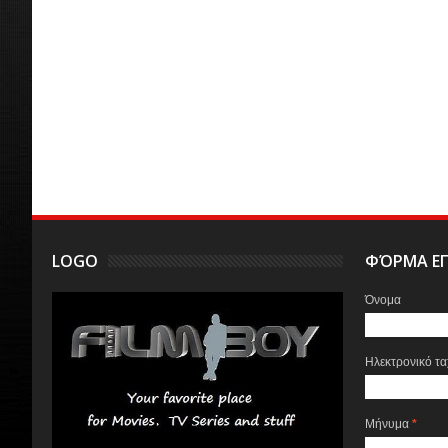
LOGO
ΦΌΡΜΑ ΕΠ
Όνομα
Ηλεκτρονικό τ
Μήνυμα
*