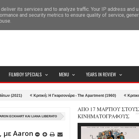
deliver its services and to analyze traffic. Your IP address and 
ITEMAP
ormance and security metrics to ensure quality of service, gene
abuse.
FILMBOY SPECIALS
MENU
YEARS IN REVIEW
2021)
Κριτική: Η Γκαρσονιέρα - The Apartment (1960)
Κριτική: Top G
ΑΠΟ 17 ΜΑΡΤΙΟΥ ΣΤΟΥΣ
ΚΙΝΗΜΑΤΟΓΡΑΦΟΥΣ
ARON ECKHART ΚΑΙ LIANA LIBERATO
, με Aaron