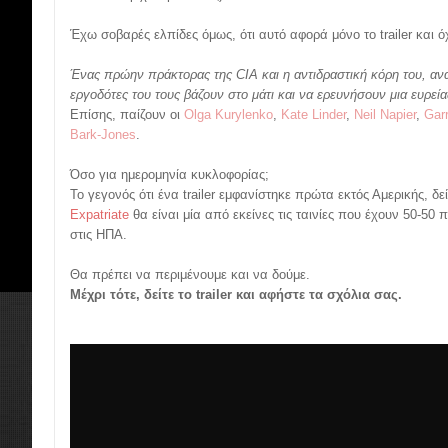
Έχω σοβαρές ελπίδες όμως, ότι αυτό αφορά μόνο το trailer και όχ
Ένας πρώην πράκτορας της CIA και η αντιδραστική κόρη του, ανα
εργοδότες του τους βάζουν στο μάτι και να ερευνήσουν μια ευρεί
Επίσης, παίζουν οι
Olga Kurylenko
,
Kate Linder
,
Neil Napier
,
Gar
Bark-Jones
.
Όσο για ημερομηνία κυκλοφορίας;
Το γεγονός ότι ένα trailer εμφανίστηκε πρώτα εκτός Αμερικής, δ
Expatriate
θα είναι μία από εκείνες τις ταινίες που έχουν 50-50
στις ΗΠΑ.
Θα πρέπει να περιμένουμε και να δούμε.
Μέχρι τότε, δείτε το trailer και αφήστε τα σχόλια σας.