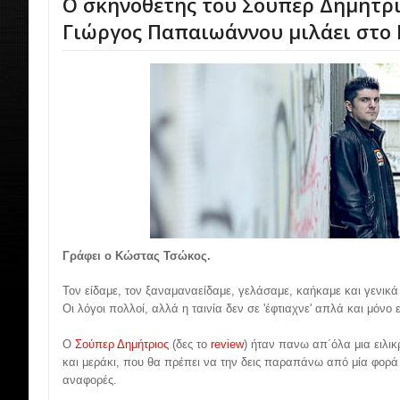
Ο σκηνοθέτης του Σούπερ Δημήτρι
Γιώργος Παπαιωάννου μιλάει στο 
Γράφει ο Κώστας Τσώκος.
Τον είδαμε, τον ξαναμαναείδαμε, γελάσαμε, καήκαμε και γενικά
Οι λόγοι πολλοί, αλλά η ταινία δεν σε 'έφτιαχνε' απλά και μόνο 
Ο
Σούπερ Δημήτριος
(δες το
review
) ήταν πανω απ΄όλα μια ειλικ
και μεράκι, που θα πρέπει να την δεις παραπάνω από μία φορά 
αναφορές.