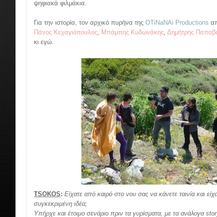
ψηφιακά φιλμάκια.
Για την ιστορία, τον αρχικό πυρήνα της
OTiNaNAi Productions
απ
Πάνος Κεχαγιόπουλος
,
Μπάμπης Κυδωνάκης
,
Δημήτρης Παπαβα
κι εγώ.
TSOKOS
:
Είχατε από καιρό στο νου σας να κάνετε ταινία και είχ
συγκεκριμένη ιδέα;
Υπήρχε και έτοιμο σενάριο πριν τα γυρίσματα, με τα ανάλογα sto