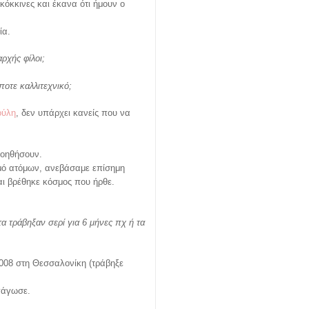
κόκκινες και έκανα ότι ήμουν ο
ία.
ρχής φίλοι;
ποτε καλλιτεχνικό;
ούλη
, δεν υπάρχει κανείς που να
βοηθήσουν.
θμό ατόμων, ανεβάσαμε επίσημη
αι βρέθηκε κόσμος που ήρθε.
α τράβηξαν σερί για 6 μήνες πχ ή τα
2008 στη Θεσσαλονίκη (τράβηξε
πάγωσε.