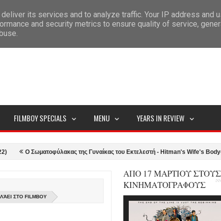
deliver its services and to analyze traffic. Your IP address and 
ITEMAP
ormance and security metrics to ensure quality of service, gene
abuse.
FILMBOY SPECIALS
MENU
YEARS IN REVIEW
Σωματοφύλακας της Γυναίκας του Εκτελεστή - Hitman's Wife's Bodyguard (2021
ΑΠΟ 17 ΜΑΡΤΙΟΥ ΣΤΟΥΣ
ΚΙΝΗΜΑΤΟΓΡΑΦΟΥΣ
ΛΆΕΙ ΣΤΟ FILMBOY