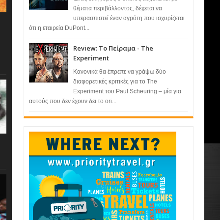
θέματα περιβάλλοντος, δέχεται να
υπερασπιστεί έναν αγρότη που ισχυρίζεται
ότι η εταιρεία DuPont...
Review: Το Πείραμα - The
Experiment
Κανονικά θα έπρεπε να γράψω δύο
διαφορετικές κριτικές για το The
Experiment του Paul Scheuring – μία για
αυτούς που δεν έχουν δει το ori...