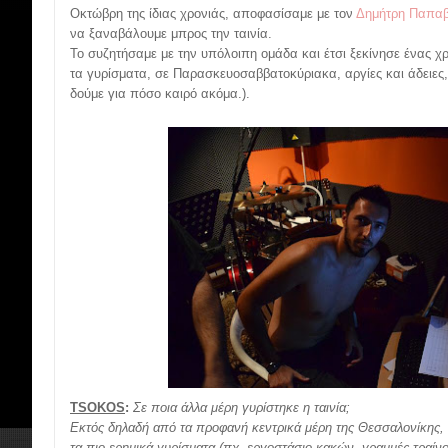
Οκτώβρη της ίδιας χρονιάς, αποφασίσαμε με τον
Δημήτρη Παπαβ
να ξαναβάλουμε μπρος την ταινία.
Το συζητήσαμε με την υπόλοιπη ομάδα και έτσι ξεκίνησε ένας 
τα γυρίσματα, σε Παρασκευοσαββατοκύριακα, αργίες και άδειες,
δούμε για πόσο καιρό ακόμα.).
TSOKOS
:
Σε ποια άλλα μέρη γυρίστηκε η ταινία;
Εκτός δηλαδή από τα προφανή κεντρικά μέρη της Θεσσαλονίκης, 
τα πιο ερημικά γυρίσματα (πχ. εργοστάσιο κακών, γραμμές τραίνο