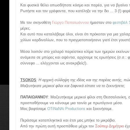
Και φυσικά θέλει οπωσδήποτε κόσμο και παρέα, για να βγαίνει τ
Ρωτήστε και τον γράφοντα, που κατέληξε να την δει ... 3 (!) φο
Με τον σκηνοθέτη
Γιώργο Παπαϊωάννου
ήμασταν στο
φεστιβάλ 
μέρες.
Και αυτό που καταλάβαμε όλοι, είναι ότι πρόκειται για μια χαλα
χιλίων καρδιναλίων, που το πραγματοποιήσανε γιατί έτσι γουστ
Μέσα λοιπόν στο χαλαρό παρείστικο κλίμα των ημερών εκείνων
ανάμεσα σε μπύρες και αψέντια, αρχίσαμε τις ερωτήσεις (σ.σ.: φ
σύννεφο ... ελέγχονται ως ανακριβείς!).
TSOKOS
:
Η αρχική σύλληψη της ιδέας και της παρέας αυτής, π
Μαζευτήκατε μερικοί φίλοι και ξαφνικά είπατε να το ξεκινήσετε;
ΠΑΠΑΙΩΑΝΝΟΥ
: Μαζευτήκαμε μερικοί φίλοι στη Θεσσαλονίκη, σ
προσπαθήσουμε να κάνουμε μια ταινία με πρωτόγονα μέσα.
Μας βαφτίσαμε
OTiNaNAi Productions
και ξεκινήσαμε.
Περάσαμε καταπληκτικά και έτσι μας μπήκε το μικρόβιο.
Από την πρώτη αυτή προσπάθεια μέχρι τον
Σούπερ Δημήτριο
έχο