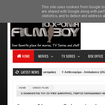
F
This site uses cookies from Google to 
HOME
ABOUT US
CONTACT
S
are shared with Google along with perf
statistics, and to detect and address 
HOME
MOVIES
TV SERIES
BOX OFFICE
LATEST NEWS
εζόν από τον Γιώργο Νυκταράκη
Ασθενοφόρο - Ambulance (2022)
Ο 
HOME
GREEK FILMS
Ο ΣΚΗΝΟΘΈΤΗΣ ΤΟΥ ΣΟΎΠΕΡ ΔΗΜΉΤΡΙΟΣ, ΓΙΏΡΓΟΣ ΠΑΠΑΙΩΆΝΝΟΥ ΜΙ