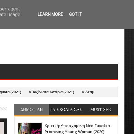
user-agent
rate usage
LEARN MORE
GOT IT
)
Ταξίδι στα Αστέρια (2021)
Δεσμοί Γυναικών - Lingui (2021)
Νέ
ΔΗΜΟΦΙΛΗ
ΤΑ ΣΧΟΛΙΑ ΣΑΣ
MUST SEE
Κριτική: Υποσχόμενη Νέα Γυναίκα -
Promising Young Woman (2020)