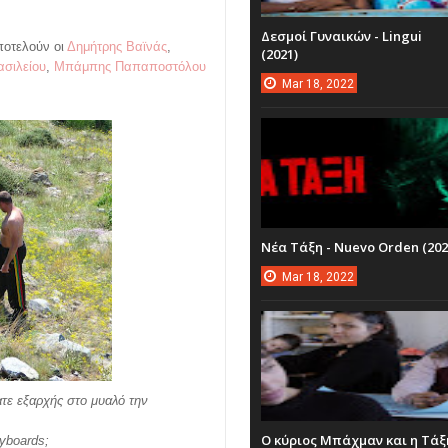
Δεσμοί Γυναικών - Lingui
οτελούν οι
Δημήτρης Βαϊνάς
,
(2021)
σιλείου
,
Μπάμπης Παπαποστόλου
Mar
18,
2022
Νέα Τάξη - Nuevo Orden (202
Mar
18,
2022
ατε εξαρχής στο μυαλό την
Ο κύριος Μπάχμαν και η Τάξ
ryboards;