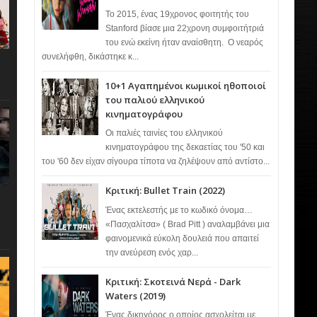
Το 2015, ένας 19χρονος φοιτητής του
Stanford βίασε μια 22χρονη συμφοιτήτριά
του ενώ εκείνη ήταν αναίσθητη. Ο νεαρός
συνελήφθη, δικάστηκε κ...
10+1 Αγαπημένοι κωμικοί ηθοποιοί
του παλιού ελληνικού
κινηματογράφου
Οι παλιές ταινίες του ελληνικού
κινηματογράφου της δεκαετίας του '50 και
του '60 δεν είχαν σίγουρα τίποτα να ζηλέψουν από αντίστο...
Κριτική: Bullet Train (2022)
Ένας εκτελεστής με το κωδικό όνομα…
«Πασχαλίτσα» ( Brad Pitt ) αναλαμβάνει μια
φαινομενικά εύκολη δουλειά που απαιτεί
την ανεύρεση ενός χαρ...
Κριτική: Σκοτεινά Νερά - Dark
Waters (2019)
Ένας δικηγόρος ο οποίος ασχολείται με