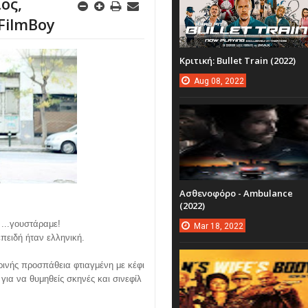
ος,
FilmBoy
Κριτική: Bullet Train (2022)
Aug
08,
2022
Ασθενοφόρο - Ambulance
(2022)
 ...γουστάραμε!
Mar
18,
2022
επειδή ήταν ελληνική.
ρινής προσπάθεια φτιαγμένη με κέφι
για να θυμηθείς σκηνές και σινεφίλ