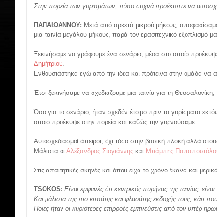
Στην πορεία των γυρισμάτων, πόσο συχνά προέκυπτε να αυτοσχεδ
ΠΑΠΑΙΩΑΝΝΟΥ:
Μετά από αρκετά μικρού μήκους, αποφασίσα
μια ταινία μεγάλου μήκους, παρά τον ερασιτεχνικό εξοπλισμό μα
Ξεκινήσαμε να γράφουμε ένα σενάριο, μέσα στο οποίο προέκυψ
Δημήτριου
.
Ενθουσιάστηκα εγώ από την ιδέα και πρότεινα στην ομάδα να 
Έτσι ξεκινήσαμε να σχεδιάζουμε μια ταινία για τη Θεσσαλονίκη
Όσο για το σενάριο, ήταν σχεδόν έτοιμο πριν τα γυρίσματα εκτός 
οποίο προέκυψε στην πορεία και καθώς την γυρνούσαμε.
Αυτοσχεδιασμοί άπειροι, όχι τόσο στην βασική πλοκή αλλά στου
Μάλιστα οι
Αλέξανδρος Στογιάννης
και
Μπάμπης Παπαποστόλο
Στις απαιτητικές σκηνές και όπου είχα το χρόνο έκανα και μερικ
TSOKOS
:
Είναι εμφανές ότι κεντρικός πυρήνας της ταινίας, είναι
Και μάλιστα της πιο κιτσάτης και φλασάτης εκδοχής τους, κάτι πο
Ποιες ήταν οι κυριότερες επιρροές-εμπνεύσεις από τον υπέρ ηρωικ