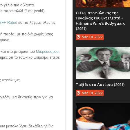
ο γέλιο πιο αβίαστα.
ρές παρακαλώ! (fuck yeah!).
Ο Σωματοφύλακας της
Γυναίκας του Εκτελεστή -
SFF-Rated
και τα λέγαμε όλες τις
Hitman's Wife's Bodyguard
(2021)
ρή παρέα, με παιδιά χωρίς ύφος
Mar
18,
2022
άρανε.
 και στο μπαράκι του
Μικρόκοσμου
,
ήμες ότι το τσωκικό ψείρισμα έπεσε
ώς προέκυψε;
Ταξίδι στα Αστέρια (2021)
Mar
18,
2022
χεδόν μια δεκαετία πριν για να
υν μεσολαβήσει δεκάδες ηλίθια