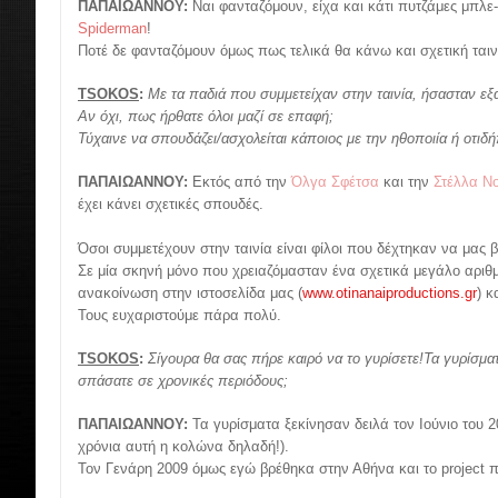
ΠΑΠΑΙΩΑΝΝΟΥ:
Ναι φανταζόμουν, είχα και κάτι πυτζάμες μπλε-
Spiderman
!
Ποτέ δε φανταζόμουν όμως πως τελικά θα κάνω και σχετική ταιν
TSOKOS
:
Με τα παδιά που συμμετείχαν στην ταινία, ήσασταν εξα
Αν όχι, πως ήρθατε όλοι μαζί σε επαφή;
Τύχαινε να σπουδάζει/ασχολείται κάποιος με την ηθοποιία ή οτιδή
ΠΑΠΑΙΩΑΝΝΟΥ:
Εκτός από την
Όλγα Σφέτσα
και την
Στέλλα Ν
έχει κάνει σχετικές σπουδές.
Όσοι συμμετέχουν στην ταινία είναι φίλοι που δέχτηκαν να μας 
Σε μία σκηνή μόνο που χρειαζόμασταν ένα σχετικά μεγάλο αρι
ανακοίνωση στην ιστοσελίδα μας (
www.otinanaiproductions.gr
) κ
Τους ευχαριστούμε πάρα πολύ.
TSOKOS
:
Σίγουρα θα σας πήρε καιρό να το γυρίσετε!
Τα γυρίσματ
σπάσατε σε χρονικές περιόδους;
ΠΑΠΑΙΩΑΝΝΟΥ:
Τα γυρίσματα ξεκίνησαν δειλά τον Ιούνιο του 
χρόνια αυτή η κολώνα δηλαδή!).
Τον Γενάρη 2009 όμως εγώ βρέθηκα στην Αθήνα και το project 