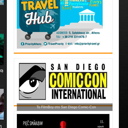
0)
Το FilmBoy στο San Diego Comic-Con
η