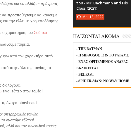
του - Mr. Bachmann and His
ιάζετε και να αλλάζετε πράγματα;
Class (2021)
με να προσπαθήσουμε να κάνουμε
Mar
18,
2022
ς και την έλλειψη χρηματοδότησης.
ε ο χαρακτήρας του
Σούπερ
ΠΑΙΖΟΝΤΑΙ ΑΚΟΜΑ
αλλάξουμε πορεία.
- THE BATMAN
- Η ΜΕΘΟΔΟΣ ΤΩΝ ΓΟΥΛΙΑΜΣ
, γύρω από τον χαρακτήρα αυτό.
- ΕΝΑΣ ΟΡΓΙΣΜΕΝΟΣ ΑΝΔΡΑΣ
από τo φινάλε της ταινίας, το
ΕΚΔΙΚΕΙΤΑΙ
- BELFAST
- SPIDER-MAN: NO WAY HOME
ς διαλόγους.
υ
είναι εξπέρ στον τομέα!
ά πρόχειρα storyboards.
 οι υπερηρωικές ταινίες.
υ το αγαπάμε εξίσου!
ό, αλλά και τον σινεφιλικό τομέα;