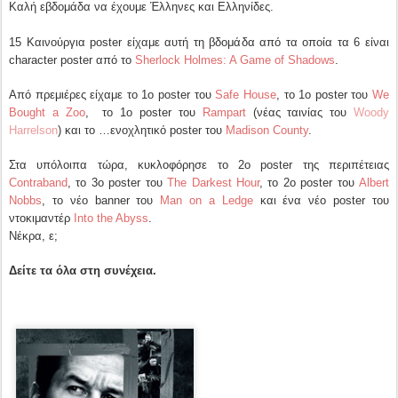
Καλή εβδομάδα να έχουμε Έλληνες και Ελληνίδες.
15 Καινούργια poster είχαμε αυτή τη βδομάδα από τα οποία τα 6 είναι
character poster από το
Sherlock Holmes: A Game of Shadows
.
Από πρεμιέρες είχαμε το 1ο poster του
Safe House
, το 1ο poster του
We
Bought a Zoo
, το 1ο poster του
Rampart
(νέας ταινίας του
Woody
Harrelson
) και το …ενοχλητικό poster του
Madison County
.
Στα υπόλοιπα τώρα, κυκλοφόρησε το 2ο poster της περιπέτειας
Contraband
, το 3ο poster του
The Darkest Hour
, το 2ο poster του
Albert
Nobbs
, το νέο banner του
Man on a Ledge
και ένα νέο poster του
ντοκιμαντέρ
Into the Abyss
.
Νέκρα, ε;
Δείτε τα όλα στη συνέχεια.