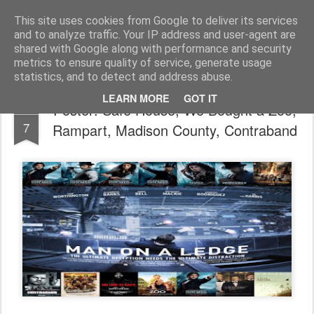
FilmBoy
This site uses cookies from Google to deliver its services
and to analyze traffic. Your IP address and user-agent are
shared with Google along with performance and security
metrics to ensure quality of service, generate usage
statistics, and to detect and address abuse.
LEARN MORE
GOT IT
Poster: Safe House, We Bought a Zoo,
NOV
7
Rampart, Madison County, Contraband