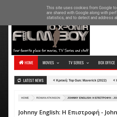
F
This site uses cookies from Google to 
HOME
ABOUT US
CONTACT
S
are shared with Google along with perf
statistics, and to detect and address 
HOME
MOVIES
TV SERIES
BOX OFFICE
LATEST NEWS
- The Apartment (1960)
Κριτική: Top Gun: Maverick (2022)
Κριτική: 
HOME
ROWAN ATKINSON
JOHNNY ENGLISH: Η ΕΠΙΣΤΡΟΦΉ - J
Johnny English: Η Επιστροφή - John