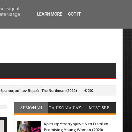
user-agent
rate usage
LEARN MORE
GOT IT
απ' τον Βορρά - The Northman (2022)
2021-22 in Review: Οι 10+1 Καλύτε
ΔΗΜΟΦΙΛΗ
ΤΑ ΣΧΟΛΙΑ ΣΑΣ
MUST SEE
Κριτική: Υποσχόμενη Νέα Γυναίκα -
Promising Young Woman (2020)