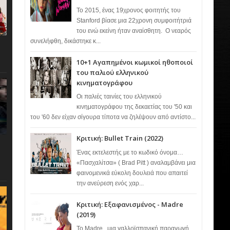
Το 2015, ένας 19χρονος φοιτητής του
Stanford βίασε μια 22χρονη συμφοιτήτριά
του ενώ εκείνη ήταν αναίσθητη. Ο νεαρός
συνελήφθη, δικάστηκε κ...
10+1 Αγαπημένοι κωμικοί ηθοποιοί
του παλιού ελληνικού
κινηματογράφου
Οι παλιές ταινίες του ελληνικού
κινηματογράφου της δεκαετίας του '50 και
του '60 δεν είχαν σίγουρα τίποτα να ζηλέψουν από αντίστο...
Κριτική: Bullet Train (2022)
Ένας εκτελεστής με το κωδικό όνομα…
«Πασχαλίτσα» ( Brad Pitt ) αναλαμβάνει μια
φαινομενικά εύκολη δουλειά που απαιτεί
την ανεύρεση ενός χαρ...
Κριτική: Εξαφανισμένος - Madre
(2019)
Το Madre , μια γαλλοϊσπανική παραγωγή