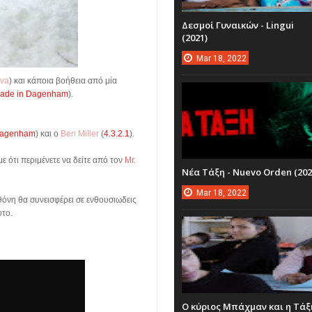
Δεσμοί Γυναικών - Lingui
(2021)
Mar
18,
2022
uva
) και κάποια βοήθεια από μία
ade in Dagenham
).
Dagenham
) και ο
Ben Miller
(
4.3.2.1
).
ε ότι περιμένετε να δείτε από τον
Mr.
Νέα Τάξη - Nuevo Orden (202
Mar
18,
2022
θόνη θα συνεισφέρει σε ενθουσιωδεις
φτο.
Ο κύριος Μπάχμαν και η Τάξ