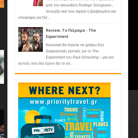
από τον σκηνοθέτη Rodrigo Sorogoyen ,
συνεχίζει εκεί που άφησε η βραβευμένη και
υποψήφια για Όσ...
Review: Το Πείραμα - The
Experiment
Κανονικά θα έπρεπε να γράψω δύο
διαφορετικές κριτικές για το The
Experiment του Paul Scheuring – μία για
αυτούς που δεν έχουν δει το ori...