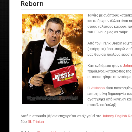
Reborn
Ταινίες με ανόητους κατασκό
και υπάρχουν άλλοι) είναι 
στους χαλεπούς καιρούς πο
του Έθνους μας να ζούμε.
Από τον Frank Drebin (αξεπ
(αφόρητος) όσο μπορώ να 
μας θυμίσει πολλούς spoof 
Κάτι ενδιάμεσο ήταν ο
Johnn
παράξενος κατάσκοπος της
αυτοσυστήθηκε στον κόσμο 
Ο
Atkinson
είναι παγκοσμί
επιτυχημένη δημιουργία του
αγαπήθηκε από κανέναν και 
αποτέλεσε έκπληξη.
Αυτή η απουσία βέβαια επιχειρείται να εξηγηθεί στο
Johnny English R
δύο
St. Trinian