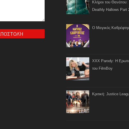
Κλήροι του Θανάτου: 
Deathly Hallows Part 
Ο Μαγικός Καθρέφτη
XXX Parody: Η Ερωτ
του FilmBoy
Κριτική: Justice Leag