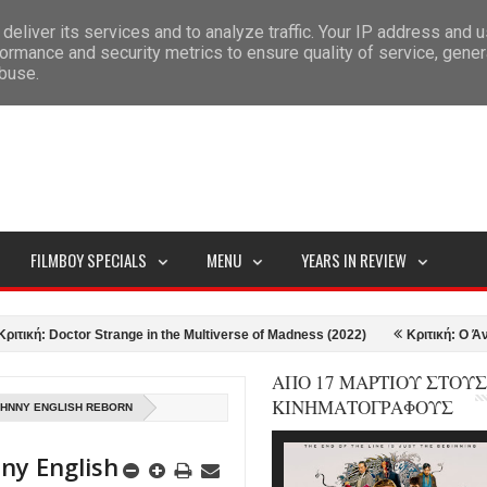
deliver its services and to analyze traffic. Your IP address and 
ITEMAP
ormance and security metrics to ensure quality of service, gene
abuse.
FILMBOY SPECIALS
MENU
YEARS IN REVIEW
Doctor Strange in the Multiverse of Madness (2022)
Κριτική: Ο Άνθρωπος 
ΑΠΟ 17 ΜΑΡΤΙΟΥ ΣΤΟΥΣ
ΚΙΝΗΜΑΤΟΓΡΑΦΟΥΣ
OHNNY ENGLISH REBORN
ny English