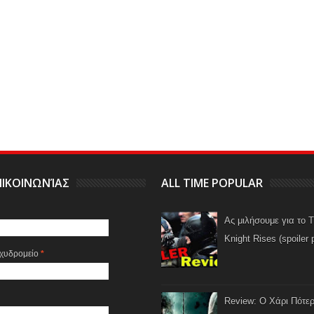
ΙΚΟΙΝΩΝΊΑΣ
ALL TIME POPULAR
Ας μιλήσουμε για το 
Knight Rises (spoiler 
αχυδρομείο
*
Review: Ο Χάρι Πότερ