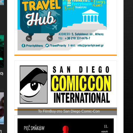
0)
Το FilmBoy στο San Diego Comic-Con
η