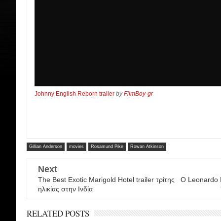
Johnny English Reborn trailer
by
FilmBoy-gr
Gillian Anderson
movies
Rosamund Pike
Rowan Atkinson
Next
The Best Exotic Marigold Hotel trailer τρίτης
Ο Leonardo D
ηλικίας στην Ινδία
RELATED POSTS