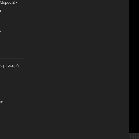
Μέρος 2 -
2
ς
ική πλευρά
ue