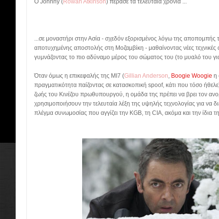
Ο Johnny (
Rowan Atkinson
) πέρασε τα τελευταία χρόνια ...
...σε μοναστήρι στην Ασία - σχεδόν εξορισμένος λόγω της αποπομπής 
αποτυχημένης αποστολής στη Μοζαμβίκη - μαθαίνοντας νέες τεχνικές
γυμνάζοντας το πιο αδύναμο μέρος του σώματος του (το μυαλό του για
Όταν όμως η επικεφαλής της MI7 (
Gillian Anderson
,
Boogie Woogie
η 
πραγματικότητα παίζοντας σε κατασκοπική spoof, κάτι που τόσο ήθελε)
ζωής του Κινέζου πρωθυπουργού, η ομάδα της πρέπει να βρει τον αν
χρησιμοποιήσουν την τελευταία λέξη της υψηλής τεχνολογίας για να δ
πλέγμα συνωμοσίας που αγγίζει την KGB, τη CIA, ακόμα και την ίδια τη