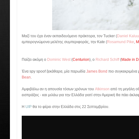
Μαζί του έχει έναν εκπαιδευόμενο πράκτορα, τον Tucker (
Daniel Kalu
εμπειρογνώμονα μελέτης συμπεριφοράς, την Kate (
Rosamund Pike
,
M
Παίζει ακόμη ο
Dominic West
(
Centurion
), ο
Richard Schiff
(
Made in 
Ένα spy spoof ξεκάθαρα, μία παρωδία
James Bond
πιο συγκεκριμένα μ
Bean
.
Αμφιβάλω αν η απουσία τόσων χρόνων του
Atkinson
από τη μεγάλη ο
εισπράξεις - και μιλάω για την Ελλάδα γιατί στην Αμερική θα πάει άκλα
Η
UIP
θα το φέρει στην Ελλάδα στις 22 Σεπτεμβρίου.