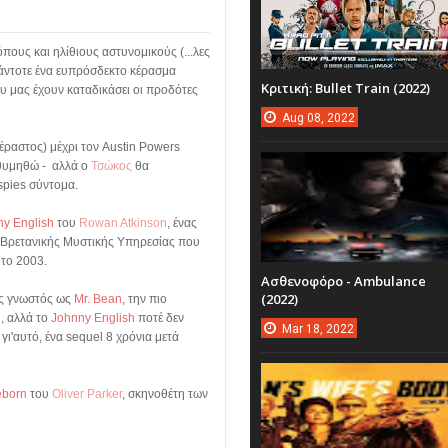
πους και ηλίθιους αστυνομικούς (...λες
πάντοτε ένα ευπρόσδεκτο κέρασμα
Κριτική: Bullet Train (2022)
υ μας έχουν καταδικάσει οι προδότες
Aug
08,
2022
έραστος) μέχρι τον Austin Powers
θυμηθώ - αλλά ο
Τσώκος
θα
spies σύντομα.
y English
του
Rowan Atkinson
, ένας
 Βρετανικής Μυστικής Υπηρεσίας που
το 2003.
Ασθενοφόρο - Ambulance
(2022)
ως γνωστός ως
Mr. Bean
, την πιο
, αλλά το
Johnny English
ποτέ δεν
Mar
18,
2022
γι'αυτό, ένα sequel 8 χρόνια μετά
eborn
του
Oliver Parker
, σκηνοθέτη των