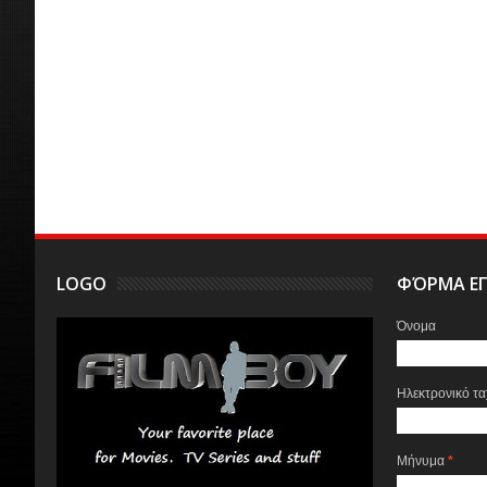
LOGO
ΦΌΡΜΑ ΕΠ
Όνομα
Ηλεκτρονικό τ
Μήνυμα
*