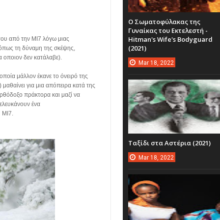
Ο Σωματοφύλακας της
Γυναίκας του Εκτελεστή -
Hitman's Wife's Bodyguard
του από την MI7 λόγω μιας
(2021)
 όπως τη δύναμη της σκέψης,
 οποιον δεν κατάλαβε).
Mar
18,
2022
οποία μάλλον έκανε το όνειρό της
 μαθαίνει για μια απόπειρα κατά της
ορθόδοξο πράκτορα και μαζί να
ιελευκάνουν ένα
 MI7.
Ταξίδι στα Αστέρια (2021)
Mar
18,
2022