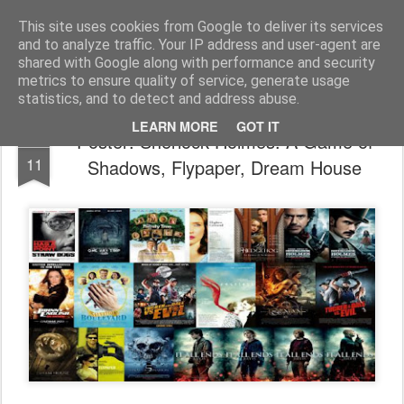
FilmBoy
This site uses cookies from Google to deliver its services
and to analyze traffic. Your IP address and user-agent are
shared with Google along with performance and security
metrics to ensure quality of service, generate usage
statistics, and to detect and address abuse.
LEARN MORE
GOT IT
Poster: Sherlock Holmes: A Game of
JUL
11
Shadows, Flypaper, Dream House