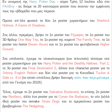
Εν αναμονή της
Harry Potter Day
- αύριο Τρίτη 12 Ιουλίου εδώ στο
FilmBoy
- ας δούμε τα 20 καινούργια poster που έκαναν την εμφάνιση
τους την εβδομάδα που μας πέρασε.
Πρώτα απ΄όλα φυσικά τα δύο 1α poster χαρακτήρων του
Sherlock
Holmes: A Game of Shadows
.
Στις άλλες πρεμιέρες, βγήκε το 1ο poster του
Flypaper
, το 1ο poster του
3D θρίλερ
One Way Trip
, το 1ο poster της κομεντί
The Family Tree
, το 1ο
poster του horror
Dream House
και το 1ο poster του φεστιβαλικού
Higher
Ground
.
Στα υπόλοιπα, έχουμε τα ολοκαίνουργια (και τελευταία) τέσσερα νέα
poster χαρακτήρων για τον
Harry Potter and the Deathly Hallows: Part 2
,
το 3ο poster του
Final Destination 5
, άλλον ένα character poster για το
Johnny English Reborn
και δύο νέα poster για το Καναδικό
Tucker &
κάτι που περιμέναμε
Dale vs. Evil
(το οποίο επιτέλους βρήκε διανομή,
από τον Γενάρη του 2010!).
Τέλος, έχουμε το 2ο poster του
Salvation Boulevard
, το επίσης 2ο poster
του
Restless
, άλλο ένα poster για το
Conan the Barbarian
, το νέο (αλλά
ίδιο) poster του remake
Straw Dogs
και το αμερικάνικο poster του
βραβευμένου
The Hedgehog
.