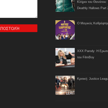
Κλήροι του Θανάτου: 
Deathly Hallows Part 
Ο Μαγικός Καθρέφτη
XXX Parody: Η Ερωτ
του FilmBoy
Κριτική: Justice Leag