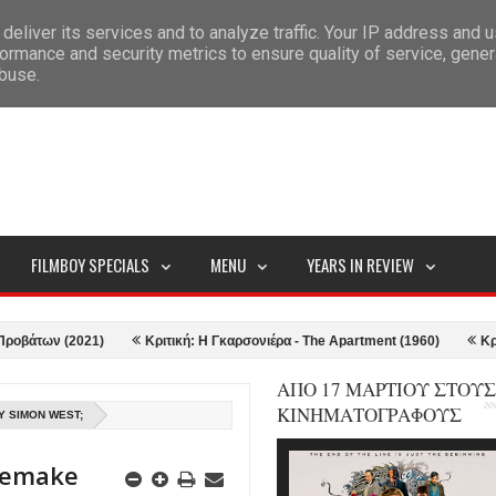
deliver its services and to analyze traffic. Your IP address and 
ITEMAP
ormance and security metrics to ensure quality of service, gene
abuse.
FILMBOY SPECIALS
MENU
YEARS IN REVIEW
ν (2021)
Κριτική: Η Γκαρσονιέρα - The Apartment (1960)
Κριτική: T
ΑΠΟ 17 ΜΑΡΤΙΟΥ ΣΤΟΥΣ
ΚΙΝΗΜΑΤΟΓΡΑΦΟΥΣ
Υ SIMON WEST;
remake