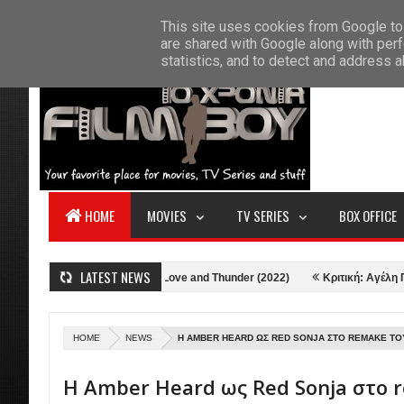
F
This site uses cookies from Google to 
HOME
ABOUT US
CONTACT
S
are shared with Google along with perf
statistics, and to detect and address 
HOME
MOVIES
TV SERIES
BOX OFFICE
LATEST NEWS
22)
Κριτική: Thor: Love and Thunder (2022)
Κριτική: Αγέλη Προβάτω
HOME
NEWS
Η AMBER HEARD ΩΣ RED SONJA ΣΤΟ REMAKE ΤΟ
Η Amber Heard ως Red Sonja στο 