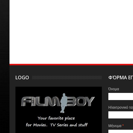
LOGO
ΦΌΡΜΑ ΕΠ
Όνομα
Ηλεκτρονικό τ
Μήνυμα
*