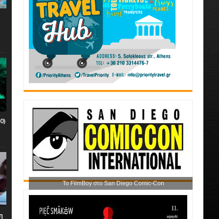
0)
Το FilmBoy στο San Diego Comic-Con
η