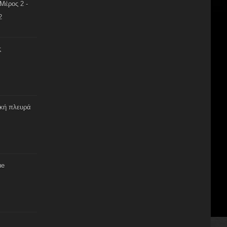
Μέρος 2 -
2
ς
ική πλευρά
ue