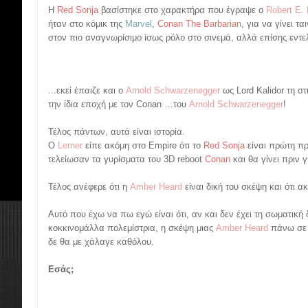
Η
Red Sonja
βασίστηκε στο χαρακτήρα που έγραψε ο
Robert E.
ήταν στο κόμικ της
Marvel
,
Conan The Barbarian
, για να γίνει τα
στον πιο αναγνωρίσιμο ίσως ρόλο στο σινεμά, αλλά επίσης εντε
...εκεί έπαιζε και ο
Arnold Schwarzenegger
ως Lord Kalidor τη σ
την ίδια εποχή με τον Conan …του
Arnold Schwarzenegger
!
Τέλος πάντων, αυτά είναι ιστορία.
Ο
Lerner
είπε ακόμη στο Empire ότι το
Red Sonja
είναι πρώτη πρ
τελείωσαν τα γυρίσματα του 3D reboot
Conan
και θα γίνει πριν γ
Τέλος ανέφερε ότι η
Amber Heard
είναι δική του σκέψη και ότι ακ
Αυτό που έχω να πω εγώ είναι ότι, αν και δεν έχει τη σωματική
κοκκινομάλλα πολεμίστρια, η σκέψη μιας
Amber Heard
πάνω σε ά
δε θα με χάλαγε καθόλου.
Εσάς;