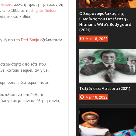
 Howard
αλλά η πρώτη της εμφάνιση
ινία το 1985 με τη
Brigitte Nielsen
Ο Σωματοφύλακας της
λώς κουφό καθώς ...
Γυναίκας του Εκτελεστή -
Hitman's Wife's Bodyguard
(2021)
Mar
18,
2022
τιγμή που το
Red Sonja
εξελισσόταν
οτεραιότητα από τότε που
ίνει κάποια sequel, αν γίνει.
όμη ούτε η ίδια ξέρει τίποτα.
Ταξίδι στα Αστέρια (2021)
 διάπλαση να υποδυθεί τη
Mar
18,
2022
λογο με μπικίνι σε όλη τη ταινία,