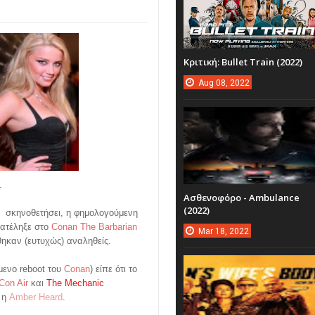
Κριτική: Bullet Train (2022)
Aug
08,
2022
.
Ασθενοφόρο - Ambulance
(2022)
ο σκηνοθετήσει, η φημολογούμενη
ατέληξε στο
Conan The Barbarian
Mar
18,
2022
ηκαν (ευτυχώς) αναληθείς.
μενο reboot του
Conan
) είπε ότι το
Con Air
και
The Mechanic
ι η
Amber Heard
.