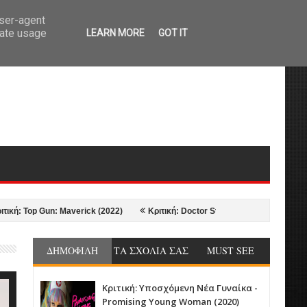
user-agent
rate usage
LEARN MORE
GOT IT
op Gun: Maverick (2022)
Κριτική: Doctor Strange in the Multiverse of Mad
ΔΗΜΟΦΙΛΗ
ΤΑ ΣΧΟΛΙΑ ΣΑΣ
MUST SEE
Κριτική: Υποσχόμενη Νέα Γυναίκα -
Promising Young Woman (2020)