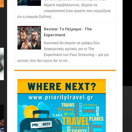
θέματα περιβάλλοντος, δέχεται να
υπερασπιστεί έναν αγρότη που ισχυρίζεται
ότι η εταιρεία DuPont...
Review: Το Πείραμα - The
Experiment
Κανονικά θα έπρεπε να γράψω δύο
διαφορετικές κριτικές για το The
Experiment του Paul Scheuring – μία για
αυτούς που δεν έχουν δει το ori...