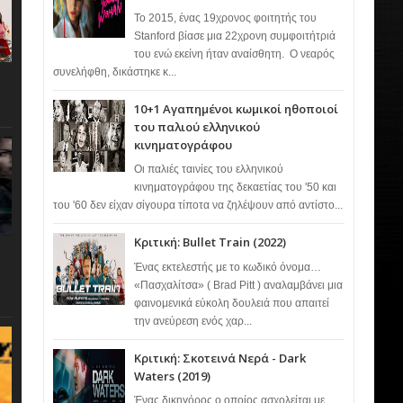
Το 2015, ένας 19χρονος φοιτητής του
Stanford βίασε μια 22χρονη συμφοιτήτριά
του ενώ εκείνη ήταν αναίσθητη. Ο νεαρός
συνελήφθη, δικάστηκε κ...
10+1 Αγαπημένοι κωμικοί ηθοποιοί
του παλιού ελληνικού
κινηματογράφου
Οι παλιές ταινίες του ελληνικού
κινηματογράφου της δεκαετίας του '50 και
του '60 δεν είχαν σίγουρα τίποτα να ζηλέψουν από αντίστο...
Κριτική: Bullet Train (2022)
Ένας εκτελεστής με το κωδικό όνομα…
«Πασχαλίτσα» ( Brad Pitt ) αναλαμβάνει μια
φαινομενικά εύκολη δουλειά που απαιτεί
την ανεύρεση ενός χαρ...
Κριτική: Σκοτεινά Νερά - Dark
Waters (2019)
Ένας δικηγόρος ο οποίος ασχολείται με