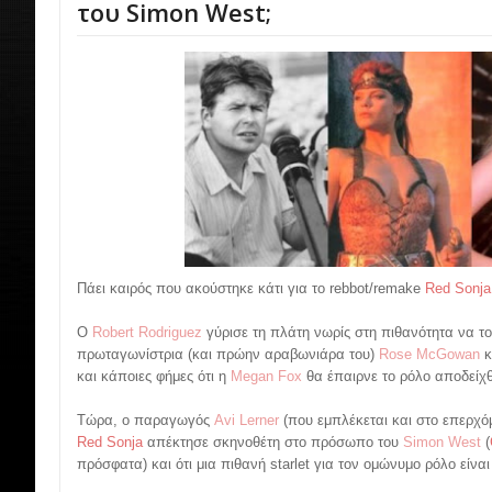
του Simon West;
Πάει καιρός που ακούστηκε κάτι για το rebbot/remake
Red Sonja
Ο
Robert Rodriguez
γύρισε τη πλάτη νωρίς στη πιθανότητα να τ
πρωταγωνίστρια (και πρώην αραβωνιάρα του)
Rose McGowan
κ
και κάποιες φήμες ότι η
Megan Fox
θα έπαιρνε το ρόλο αποδείχθ
Τώρα, ο παραγωγός
Avi Lerner
(που εμπλέκεται και στο επερχό
Red Sonja
απέκτησε σκηνοθέτη στο πρόσωπο του
Simon West
(
πρόσφατα) και ότι μια πιθανή starlet για τον ομώνυμο ρόλο είνα