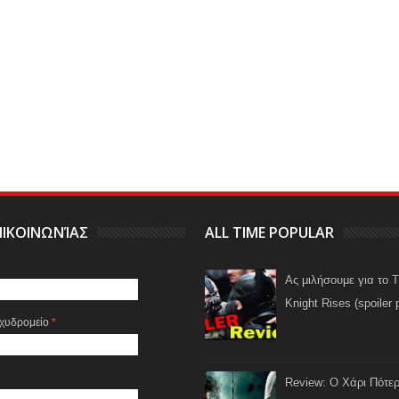
ΙΚΟΙΝΩΝΊΑΣ
ALL TIME POPULAR
Ας μιλήσουμε για το 
Knight Rises (spoiler 
αχυδρομείο
*
Review: Ο Χάρι Πότερ