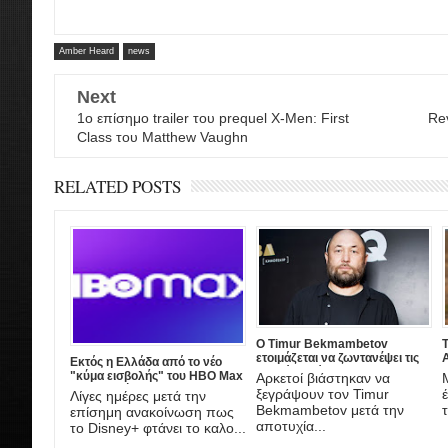
Amber Heard
news
Next
1ο επίσημο trailer του prequel X-Men: First
Rev
Class του Matthew Vaughn
RELATED POSTS
Ο Timur Bekmambetov
ετοιμάζεται να ζωντανέψει τις
A
Εκτός η Ελλάδα από το νέο
ιστορίες τρόμου του Stan Lee!
"κύμα εισβολής" του HBO Max
Αρκετοί βιάστηκαν να
στην Ευρώπη
ξεγράψουν τον Timur
Λίγες ημέρες μετά την
τ
Bekmambetov μετά την
επίσημη ανακοίνωση πως
αποτυχία...
το Disney+ φτάνει το καλο...