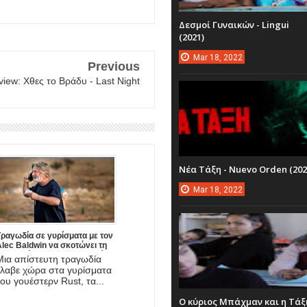
Δεσμοί Γυναικών - Lingui
(2021)
Mar
18,
2022
Previous
iew: Χθες το Βράδυ - Last Night
Νέα Τάξη - Nuevo Orden (202
Mar
18,
2022
Τραγωδία σε γυρίσματα με τον
lec Baldwin να σκοτώνει τη
φωτογράφο και να τραυματίζει
Μια απίστευτη τραγωδία
σοβαρά το σκηνοθέτη της νέας
έλαβε χώρα στα γυρίσματα
ου ταινίας!
του γουέστερν Rust, τα...
Ο κύριος Μπάχμαν και η Τάξ