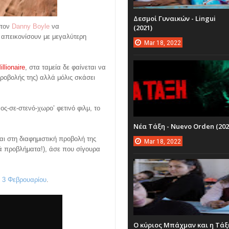
Δεσμοί Γυναικών - Lingui
 τον
Danny Boyle
να
(2021)
απεικονίσουν με μεγαλύτερη
Mar
18,
2022
llionaire
, στα ταμεία δε φαίνεται να
προβολής της) αλλά μόλις σκάσει
ος-σε-στενό-χωρο’ φετινό φιλμ, το
Νέα Τάξη - Nuevo Orden (202
και στη διαφημιστική προβολή της
Mar
18,
2022
κά προβλήματα!), άσε που σίγουρα
ς 3 Φεβρουαρίου
.
Ο κύριος Μπάχμαν και η Τάξ