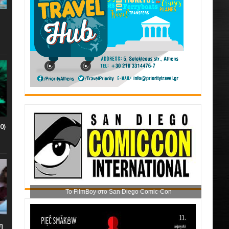
0)
Το FilmBoy στο San Diego Comic-Con
η