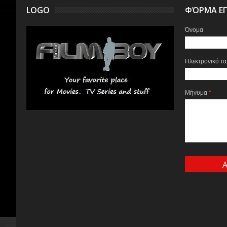
LOGO
ΦΌΡΜΑ ΕΠ
Όνομα
Ηλεκτρονικό τ
Μήνυμα
*