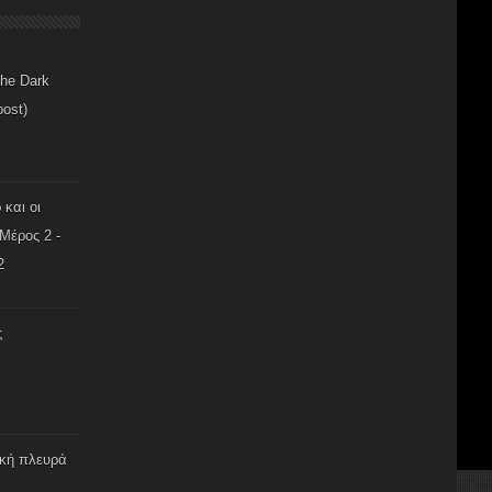
The Dark
post)
 και οι
Μέρος 2 -
2
ς
ική πλευρά