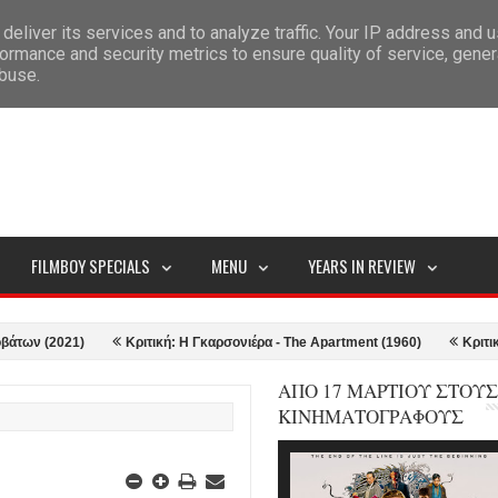
deliver its services and to analyze traffic. Your IP address and 
ITEMAP
ormance and security metrics to ensure quality of service, gene
abuse.
FILMBOY SPECIALS
MENU
YEARS IN REVIEW
021)
Κριτική: Η Γκαρσονιέρα - The Apartment (1960)
Κριτική: Top G
ΑΠΟ 17 ΜΑΡΤΙΟΥ ΣΤΟΥΣ
ΚΙΝΗΜΑΤΟΓΡΑΦΟΥΣ