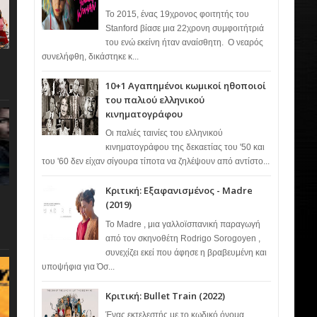
Το 2015, ένας 19χρονος φοιτητής του
Stanford βίασε μια 22χρονη συμφοιτήτριά
του ενώ εκείνη ήταν αναίσθητη. Ο νεαρός
συνελήφθη, δικάστηκε κ...
10+1 Αγαπημένοι κωμικοί ηθοποιοί
του παλιού ελληνικού
κινηματογράφου
Οι παλιές ταινίες του ελληνικού
κινηματογράφου της δεκαετίας του '50 και
του '60 δεν είχαν σίγουρα τίποτα να ζηλέψουν από αντίστο...
Κριτική: Εξαφανισμένος - Madre
(2019)
Το Madre , μια γαλλοϊσπανική παραγωγή
από τον σκηνοθέτη Rodrigo Sorogoyen ,
συνεχίζει εκεί που άφησε η βραβευμένη και
υποψήφια για Όσ...
Κριτική: Bullet Train (2022)
Ένας εκτελεστής με το κωδικό όνομα…