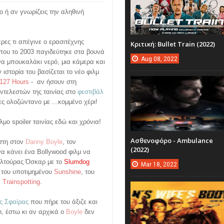
ίο ή αν γνωρίζεις την αληθινή
ρες τι απέγινε ο ερασιτέχνης
Κριτική: Bullet Train (2022)
που το 2003 παγιδεύτηκε στα βουνά
Aug
08,
2022
ένα μπουκαλάκι νερό, μια κάμερα και
 ιστορία του βασίζεται το νέο φιλμ
127 Hours
- αν ήσουν στη
ντελεστών της ταινίας στο
φεστιβάλ
ς ολοζώντανο με ...κομμένο χέρι!
μο spoiler ταινίας εδώ και χρόνια!
Ασθενοφόρο - Ambulance
ίστη στον
Danny Boyle
, τον
(2022)
 κάνει ένα Bollywood φιλμ να
ουλτούρας Όσκαρ με το
Slumdog
Mar
18,
2022
ό του υποτιμημένου
Sunshine
, του
α
Trainspotting
.
ς Σφαίρας
που πήρε του άξιζε και
n, έστω κι αν αρχικά ο
Boyle
δεν