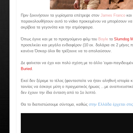
Πριν ξεκινήσουν τα γυρίσματα επέτρεψε στον
James Franco
και
παρακολουθήσουν αυτό το video προκειμένου να μπορέσουν να 
ακρίβεια τα γεγονότα και την ατμόσφαιρα.
Όπως έγινε και με το προηγούμενο φιλμ του
Boyle
το
Slumdog Mi
προσελκύει και μεγάλο ενδιαφέρον (10 εκ. δολάρια σε 2 μήνες 
κανένα Όσκαρ όλοι θα τρέξουνε να το απολαύσουν.
Δε φαίνεται να έχει και πολύ σχέση με το άλλο ‘ειμαι-παγιδευμέν
Buried
.
Εκεί δεν ξέραμε το τέλος (φανταστείτε να ήταν αληθινή ιστορία 
ταινίας να έσκαγε μύτη ο πραγματικός ήρωας ...με αναπνευστι
δεν έχουν την ίδια ένταση από το 1ο λεπτό.
Θα το διαπιστώσουμε σύντομα, καθώς
στην Ελλάδα έρχεται στι