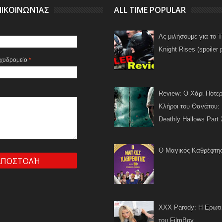
ΙΚΟΙΝΩΝΊΑΣ
ALL TIME POPULAR
Ας μιλήσουμε για το 
Knight Rises (spoiler 
αχυδρομείο
*
Review: Ο Χάρι Πότερ
Κλήροι του Θανάτου: 
Deathly Hallows Part 
Ο Μαγικός Καθρέφτη
XXX Parody: Η Ερωτ
του FilmBoy