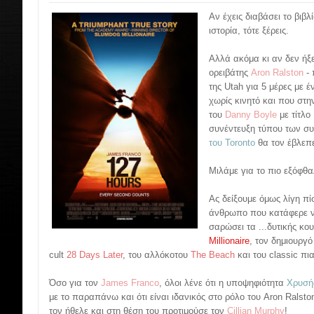
Αν έχεις διαβάσει το βιβλ
ιστορία, τότε ξέρεις.
Αλλά ακόμα κι αν δεν ήξε
ορειβάτης
Aron Ralston
- 
της Utah για 5 μέρες με 
χωρίς κινητό και που στην
του
Danny Boyle
με τίτλο
συνέντευξη τύπου των συ
του Toronto
θα τον έβλεπε
Μιλάμε για το πιο εξόφθαλ
Ας δείξουμε όμως λίγη π
άνθρωπο που κατάφερε να
σαρώσει τα ...δυτικής κ
Millionaire
, τον δημιουργ
cult
28 Days Later
, του αλλόκοτου
The Beach
και του classic πι
Όσο για τον
James Franco
, όλοι λένε ότι η υποψηφιότητα
Χρυσή
με το παραπάνω και ότι είναι ιδανικός στο ρόλο του Aron Ralsto
τον ήθελε και στη θέση του προτιμούσε τον
Cillian Murphy
!