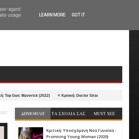
user-agent
rate usage
LEARN MORE
GOT IT
un: Maverick (2022)
Κριτική: Doctor Strange in the Multiverse of Madness
ΔΗΜΟΦΙΛΗ
ΤΑ ΣΧΟΛΙΑ ΣΑΣ
MUST SEE
Κριτική: Υποσχόμενη Νέα Γυναίκα -
Promising Young Woman (2020)