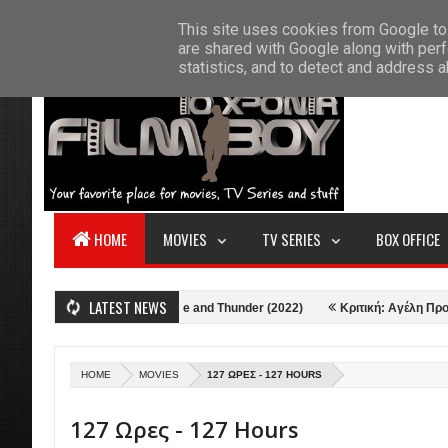
F
This site uses cookies from Google to 
HOME
ABOUT US
CONTACT
S
are shared with Google along with perf
statistics, and to detect and address 
HOME
MOVIES
TV SERIES
BOX OFFICE
LATEST NEWS
Κριτική: Thor: Love and Thunder (2022)
Κριτική: Αγέλη Προβάτων (2
HOME
MOVIES
127 ΩΡΕΣ - 127 HOURS
127 Ωρες - 127 Hours