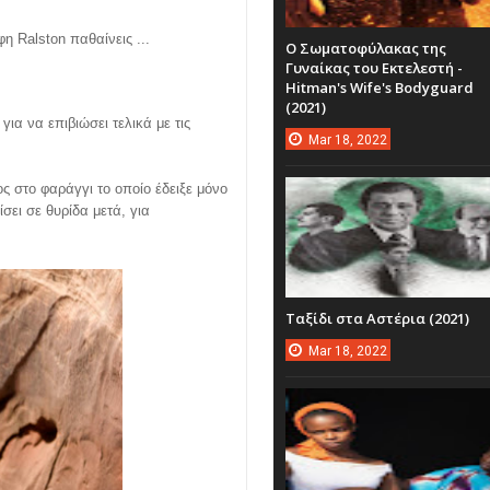
η Ralston παθαίνεις ...
Ο Σωματοφύλακας της
Γυναίκας του Εκτελεστή -
Hitman's Wife's Bodyguard
(2021)
για να επιβιώσει τελικά με τις
Mar
18,
2022
ς στο φαράγγι το οποίο έδειξε μόνο
ίσει σε θυρίδα μετά, για
Ταξίδι στα Αστέρια (2021)
Mar
18,
2022