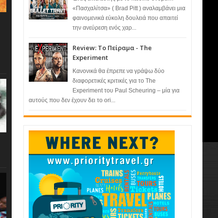
«Πασχαλίτσα» ( Brad Pitt ) αναλαμβάνει μια
φαινομενικά εύκολη δουλειά που απαιτεί
την ανεύρεση ενός χαρ...
Review: Το Πείραμα - The
Experiment
Κανονικά θα έπρεπε να γράψω δύο
διαφορετικές κριτικές για το The
Experiment του Paul Scheuring – μία για
αυτούς που δεν έχουν δει το ori...