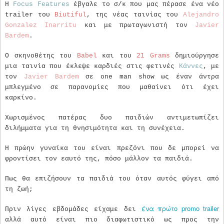
Η
Focus Features
έβγαλε το σ/κ που μας πέρασε ένα νέο
trailer του
Biutiful
, της νέας ταινίας του
Alejandro
Gonzalez Inarritu
και με πρωταγωνιστή τον
Javier
Bardem
.
Ο σκηνοθέτης του
Babel
και του
21 Grams
δημιούργησε
μια ταινία που έκλεψε καρδιές στις φετινές
Κάννες
, με
τον
Javier Bardem
σε one man show ως έναν άντρα
μπλεγμένο σε παρανομίες που μαθαίνει ότι έχει
καρκίνο.
Χωρισμένος πατέρας δυο παιδιών αντιμετωπίζει
διλήμματα για τη θνησιμότητα και τη συνέχεια.
Η πρώην γυναίκα του είναι πρεζόνι που δε μπορεί να
φροντίσει τον εαυτό της, πόσο μάλλον τα παιδιά.
Πως θα επιζήσουν τα παιδιά του όταν αυτός φύγει από
τη ζωή;
ένα πρώτο promo trailer
Πριν λίγες εβδομάδες είχαμε δει
αλλά αυτό είναι πιο διαφωτιστικό ως προς την