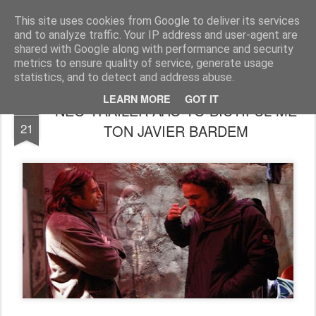
FilmBoy
This site uses cookies from Google to deliver its services
and to analyze traffic. Your IP address and user-agent are
shared with Google along with performance and security
metrics to ensure quality of service, generate usage
statistics, and to detect and address abuse.
LEARN MORE
GOT IT
ΝΕΟ TRAILER ΑΠΟ ΤΟ BIUTIFUL ΜΕ
JUL
21
ΤΟΝ JAVIER BARDEM