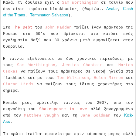
Καλά, τι δουλειά έχει ο
Sam Worthington
σε ταινία που
Avatar
Clash
δεν είναι τεράστιο blockbuster; (Θυμίζω...
,
of the Titans
Termination Salvation
,
).
Στο
The Debt
του
John Madden
παίζει έναν πράκτορα της
Mossad στα 60’s που βρίσκεται στο κατόπι ενός
εγκληματία Ναζί που 30 χρόνια μετά εμφανίζεται στην
Ουκρανία.
Η ταινία εξελίσσεται σε δυο χρονικές περιόδους, με
τους
Sam Worthington
,
Jessica Chastain
και
Marton
Csokas
να παίζουν τους πράκτορες σε νεαρή ηλικία στα
flashback και με τους
Tom Wilkinson
,
Helen Mirren
και
Ciaran Hinds
να παίζουν τους ίδιους χαρακτήρες στο
σήμερα.
Remake μιας ομότιτλης ταινίας του 2007, από τον
σκηνοθέτη του
Shakespeare in Love
αλλά ξαναγραμμένο
Kick-
από τον
Matthew Vaughn
και τη
Jane Goldman
του
Ass
.
Το πρώτο trailer εμφανίστηκε πριν κάμποσες μέρες αλλά