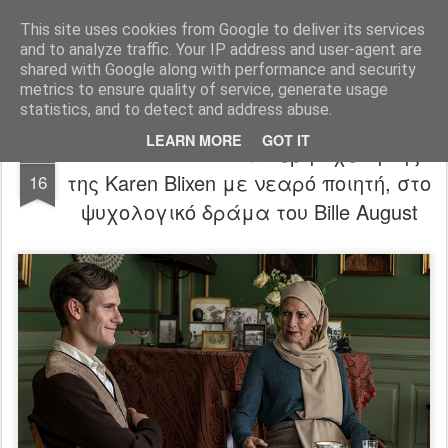
FilmBoy
This site uses cookies from Google to deliver its services
and to analyze traffic. Your IP address and user-agent are
shared with Google along with performance and security
metrics to ensure quality of service, generate usage
statistics, and to detect and address abuse.
LEARN MORE
GOT IT
The Pact trailer: Η ανίερη σχέση της
FEB
της Karen Blixen με νεαρό ποιητή, στο
16
ψυχολογικό δράμα του Bille August