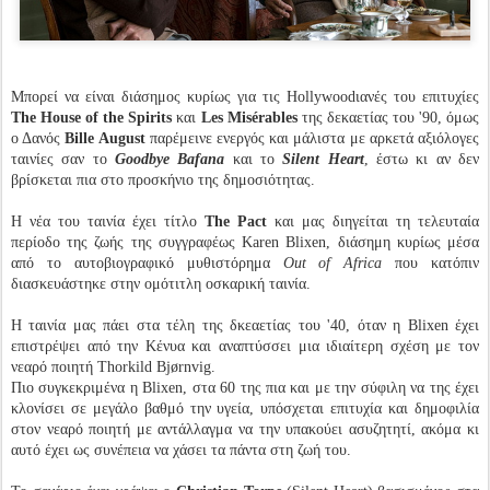
Μπορεί να είναι διάσημος κυρίως για τις Hollywoodιανές του επιτυχίες
The House of the Spirits
και
Les Misérables
της δεκαετίας του '90, όμως
ο Δανός
Bille August
παρέμεινε ενεργός και μάλιστα με αρκετά αξιόλογες
ταινίες σαν το
Goodbye Bafana
και το
Silent Heart
, έστω κι αν δεν
βρίσκεται πια στο προσκήνιο της δημοσιότητας.
Η νέα του ταινία έχει τίτλο
The Pact
και μας διηγείται τη τελευταία
περίοδο της ζωής της συγγραφέως Karen Blixen, διάσημη κυρίως μέσα
από το αυτοβιογραφικό μυθιστόρημα
Out of Africa
που κατόπιν
διασκευάστηκε στην ομότιτλη οσκαρική ταινία.
Η ταινία μας πάει στα τέλη της δκεαετίας του '40, όταν η Blixen έχει
επιστρέψει από την Κένυα και αναπτύσσει μια ιδιαίτερη σχέση με τον
νεαρό ποιητή Thorkild Bjørnvig.
Πιο συγκεκριμένα η Blixen, στα 60 της πια και με την σύφιλη να της έχει
κλονίσει σε μεγάλο βαθμό την υγεία, υπόσχεται επιτυχία και δημοφιλία
στον νεαρό ποιητή με αντάλλαγμα να την υπακούει ασυζητητί, ακόμα κι
αυτό έχει ως συνέπεια να χάσει τα πάντα στη ζωή του.