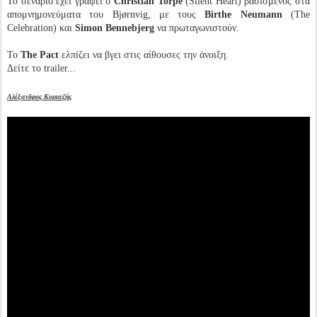
Το σενάριο έχει γράψει ο
Christian Torpe
(Silent Heart) βασισμένος στα
απομνημονεύματα του Bjørnvig, με τους
Birthe Neumann
(The
Celebration) και
Simon Bennebjerg
να πρωταγωνιστούν.
Το
The Pact
ελπίζει να βγει στις αίθουσες την άνοιξη.
Δείτε το trailer...
Αλέξανδρος Κυριαζής