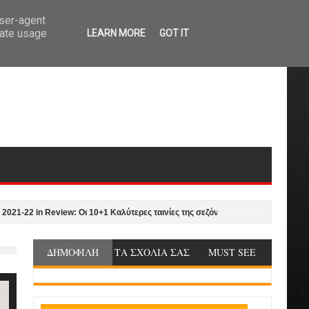
user-agent
rate usage
LEARN MORE
GOT IT
2 in Review: Οι 10+1 Καλύτερες ταινίες της σεζόν από τον Γιώργο Νυκταράκη
ΔΗΜΟΦΙΛΗ
ΤΑ ΣΧΟΛΙΑ ΣΑΣ
MUST SEE