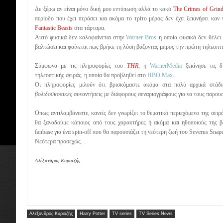
Δε ξέρω αν είναι μόνο δική μου εντύπωση αλλά το κακό
The Crimes of Grin
περίοδο που έχει περάσει και ακόμα το τρίτο μέρος δεν έχει ξεκινήσει καν 
Fantastic Beasts
στα τάρταρα.
Αυτό φυσικά δεν καλοφαίνεται στην
Warner Bros
η οποία φυσικά δεν θέλει
βαλτώσει και φαίνεται πως βρήκε τη λύση βάζοντας μπρος την πρώτη τηλεοπτ
Σύμφωνα με τις πληροφορίες του
THR
, η
WarnerMedia
ξεκίνησε τις δι
τηλεοπτικής σειράς, η οποία θα προβληθεί στο
HBO Max
.
Οι πληροφορίες μιλούν ότι βρισκόμαστε ακόμα στα πολύ αρχικά στάδια
βολιδοσκοπικές
συναντήσεις με διάφορους σεναριογράφους για να τους παρουσι
Όπως αντιλαμβάνεστε, κανείς δεν γνωρίζει το θεματικό περιεχόμενο της σειράς,
θα ξαναδούμε κάποιος από τους χαρακτήρες ή ακόμα και ηθοποιούς της βα
fanbase για ένα spin-off που θα παρουσιάζει τη νεότερη ζωή του Severus Snape
Νεότερα προσεχώς...
Αλέξανδρος Κυριαζής
Αλέξανδρος Κυριαζής
Harry Potter
TV series
TV Series News