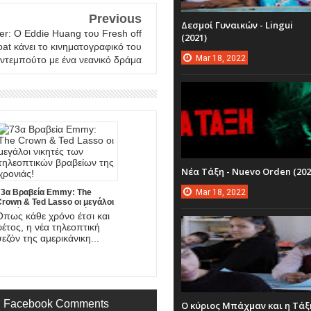
Previous
Δεσμοί Γυναικών - Lingui
ler: Ο Eddie Huang του Fresh off
(2021)
oat κάνει το κινηματογραφικό του
Mar
18,
2022
ντεμπούτο με ένα νεανικό δράμα
Νέα Τάξη - Nuevo Orden (202
73α Βραβεία Emmy: The
Mar
18,
2022
Crown & Ted Lasso οι μεγάλοι
νικητές των τηλεοπτικών
Όπως κάθε χρόνο έτσι και
ραβείων της χρονιάς!
φέτος, η νέα τηλεοπτική
σεζόν της αμερικάνικη...
Facebook Comments
Ο κύριος Μπάχμαν και η Τάξ