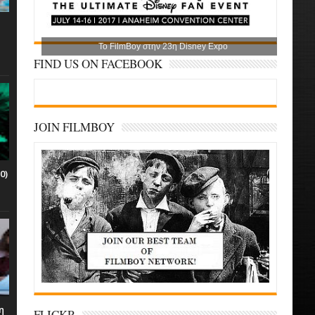
Το FilmBoy στην 23η Disney Expo
FIND US ON FACEBOOK
JOIN FILMBOY
0)
η
FLICKR