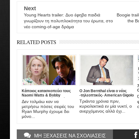
Next
Young Hearts trailer: Δυο έφηβα παιδιά
Boogie trai
γνωρίζουν τη πολυπλοκότητα του έρωτα, στο
the B
νέο coming-of-age δράμα
RELATED POSTS
Κάποιος κατασκοπεύει τους
Ο Jon Bernthal είναι ο νέος
Naomi Watts & Bobby
-τηλεοπτικός- American Gigolo
β
Cannavale στη νέα σειρά
Τριάντα χρόνια πριν,
Δεν τολμάω καν να
μυστηρίου που ετοιμάζει ο
κυριολεκτικά εν μία νυκτί, ο
μετρήσω πόσες σειρές του
Ryan Murphy
ανερχόμενος αλλά όχι...
Ryan Murphy έχουμε δει
μόνο...
ΜΗ ΞΕΧΑΣΕΙΣ ΝΑ ΣΧΟΛΙΑΣΕΙΣ