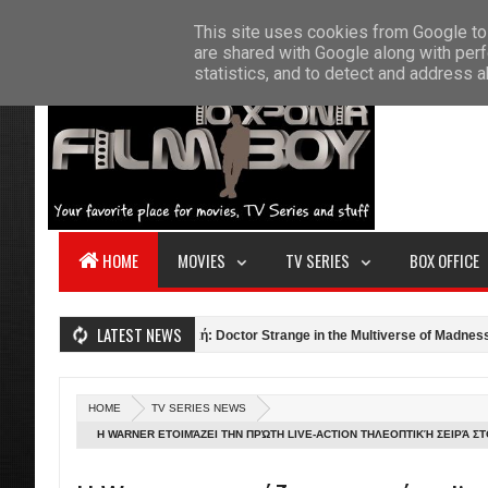
F
This site uses cookies from Google to 
HOME
ABOUT US
CONTACT
S
are shared with Google along with perf
statistics, and to detect and address 
HOME
MOVIES
TV SERIES
BOX OFFICE
LATEST NEWS
verick (2022)
Κριτική: Doctor Strange in the Multiverse of Madness (2022
HOME
TV SERIES NEWS
Η WARNER ΕΤΟΙΜΆΖΕΙ ΤΗΝ ΠΡΏΤΗ LIVE-ACTION ΤΗΛΕΟΠΤΙΚΉ ΣΕΙΡΆ Σ