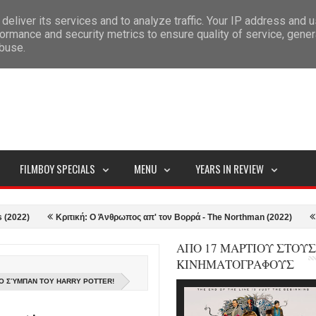
deliver its services and to analyze traffic. Your IP address and 
ITEMAP
ormance and security metrics to ensure quality of service, gene
abuse.
FILMBOY SPECIALS
MENU
YEARS IN REVIEW
)
Κριτική: Ο Άνθρωπος απ' τον Βορρά - The Northman (2022)
2021-2
ΑΠΟ 17 ΜΑΡΤΙΟΥ ΣΤΟΥΣ
ΚΙΝΗΜΑΤΟΓΡΑΦΟΥΣ
ΤΟ ΣΎΜΠΑΝ ΤΟΥ HARRY POTTER!