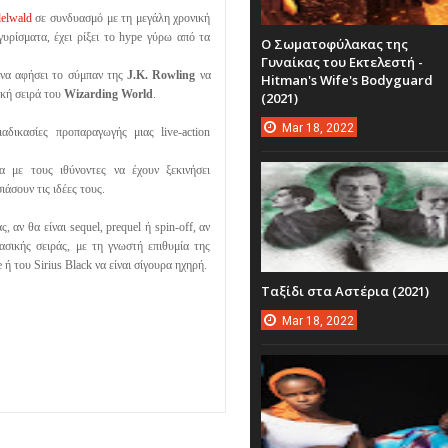
delwald
σε συνδυασμό με τη μεγάλη χρονική
γυρίσματα, έχει ρίξει το hype γύρω από τα
Ο Σωματοφύλακας της
Γυναίκας του Εκτελεστή -
 να αφήσει το σύμπαν της
J.K. Rowling
να
Hitman's Wife's Bodyguard
ική σειρά του
Wizarding World
.
(2021)
Mar
18,
2022
αδικασίες προπαραγωγής μιας live-action
 με τους ιθύνοντες να έχουν ξεκινήσει
άσουν τις ιδέες τους.
 αν θα είναι sequel, prequel ή spin-off, αν
σικής σειράς, με τη γνωστή επιθυμία της
 ή του Sirius Black να είναι σίγουρα ηχηρή.
Ταξίδι στα Αστέρια (2021)
Mar
18,
2022