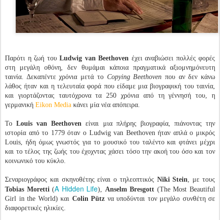
Παρότι η ζωή του
Ludwig van Beethoven
έχει αναβιώσει πολλές φορές
στη μεγάλη οθόνη, δεν θυμάμαι κάποια πραγματικά αξιομνημόνευτη
ταινία. Δεκαπέντε χρόνια μετά το
Copying Beethoven
που αν δεν κάνω
λάθος ήταν και η τελευταία φορά που είδαμε μια βιογραφική του ταινία,
και γιορτάζοντας ταυτόχρονα τα 250 χρόνια από τη γέννησή του, η
γερμανική
Eikon Media
κάνει μία νέα απόπειρα.
Το
Louis van Beethoven
είναι μια πλήρης βιογραφία, πιάνοντας την
ιστορία από το 1779 όταν ο Ludwig van Beethoven ήταν απλά ο μικρός
Louis, ήδη όμως γνωστός για το μουσικό του ταλέντο και φτάνει μέχρι
και το τέλος της ζωής του έχοχντας χάσει τόσο την ακοή του όσο και τον
κοινωνικό του κύκλο.
Σεναριογράφος και σκηνοθέτης είναι ο τηλεοπτικός
Niki Stein
, με τους
A Hidden Life
Tobias Moretti
(
),
Anselm Bresgott
(The Most Beautiful
Girl in the World) και
Colin Pütz
να υποδύνται τον μεγάλο συνθέτη σε
διαφορετικές ηλικίες.