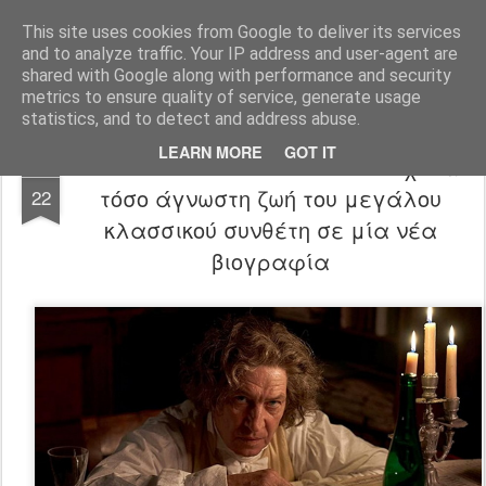
FilmBoy
This site uses cookies from Google to deliver its services
and to analyze traffic. Your IP address and user-agent are
shared with Google along with performance and security
metrics to ensure quality of service, generate usage
statistics, and to detect and address abuse.
LEARN MORE
GOT IT
Louis van Beethoven trailer: Η... όχι και
DEC
τόσο άγνωστη ζωή του μεγάλου
22
κλασσικού συνθέτη σε μία νέα
βιογραφία