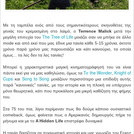
Με τη ταμπέλα ενός από τους σημαντικότερους σκηνοθέτες της
γενιάς του κρεμασμένη στο λαιμό, ο
Terrence Malick
μετά την
The Tree of Life
μεγάλη επιτυχία του
μοιάζει σαν να μπήκε σε άλλο
mode και από εκεί που μας έδινε μια ταινία κάθε 5-15 χρόνια, έκτοτε
χρόνο παρά χρόνο μας παρουσιάζει και κάτι καινούριο, τα οποία
όμως... τα λες δεν τα λες ταινίες!
Μπορεί η χαρακτηριστικά μαγική κινηματογράφησή του να είναι
To the Wonder
Knight of
πάντα εκεί για να μας καθηλώσει, όμως τα
,
Cups
Song to Song
και
μοιάζουν περισσότερο μια επίδειξη αυτής
παρά "κανονικές" ταινίες, με την ιστορία και τη πλοκή να υπάρχουν
μόνο θεωρητικά, κάτι που προκάλεσε μια μικρή καθίζηση της φήμης
του.
Στα 75 του πια, λίγοι περίμεναν πως θα δούμε κάποιο ουσιαστικό
comeback, όμως φαίνεται πως ο Αμερικανός δημιουργός πήρε το
μήνυμα και με το
A Hidden Life
επιστρέφει δυναμικά
Η ταινία βασίζεται σε πραγματική ιστορία και μας γνωρίζει τον Franz