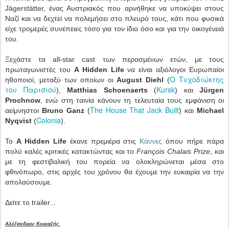
Jägerstätter, ένας Αυστριακός που αρνήθηκε να υποκύψει στους
Ναζί και να δεχτεί να πολεμήσει στο πλευρό τους, κάτι που φυσικά
είχε τρομερές συνέπειες τόσο για τον ίδιο όσο και για την οικογένειά
του.
Ξεχάστε τα all-star cast των περασμένων ετών, με τους
πρωταγωνιστές του
A Hidden Life
να είναι αξιόλογοι Ευρωπαίοι
Ο Τυχοδιώκτης
ηθοποιοί, μεταξύ των οποίων οι
August Diehl
(
του Παρισιού
Kursk
),
Matthias Schoenaerts
(
) και
Jürgen
Prochnow
, ενώ στη ταινία κάνουν τη τελευταία τους εμφάνιση οι
The House That Jack Built
αείμνηστοι
Bruno Ganz
(
) και
Michael
Colonia
Nyqvist
(
).
Το
A Hidden Life
έκανε πρεμιέρα στις
Κάννες
όπου πήρε πάρα
πολύ καλές κριτικές κατακτώντας και το
François Chalais Prize
, και
με τη φεστιβαλική του πορεία να ολοκληρώνεται μέσα στο
φθινόπωρο, στις αρχές του χρόνου θα έχουμε την ευκαιρία να την
απολαύσουμε.
Δείτε το trailer...
Αλέξανδρος Κυριαζής