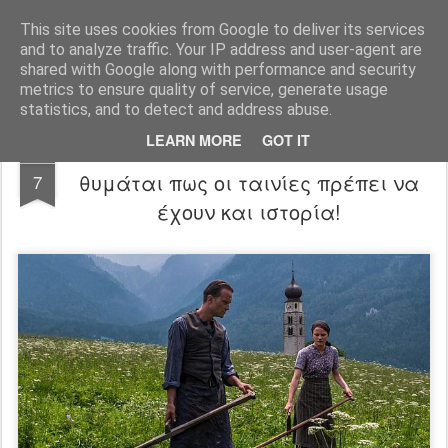
FilmBoy
This site uses cookies from Google to deliver its services
and to analyze traffic. Your IP address and user-agent are
shared with Google along with performance and security
metrics to ensure quality of service, generate usage
statistics, and to detect and address abuse.
LEARN MORE
GOT IT
A Hidden Life trailer: Ο Terrence Malick
NOV
θυμάται πως οι ταινίες πρέπει να
7
έχουν και ιστορία!