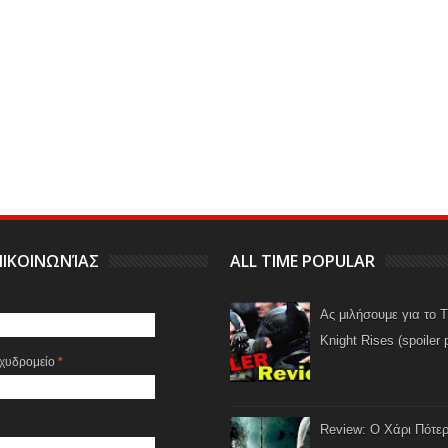
ΙΚΟΙΝΩΝΊΑΣ
ALL TIME POPULAR
Ας μιλήσουμε για το 
Knight Rises (spoiler 
αχυδρομείο
*
Review: Ο Χάρι Πότερ