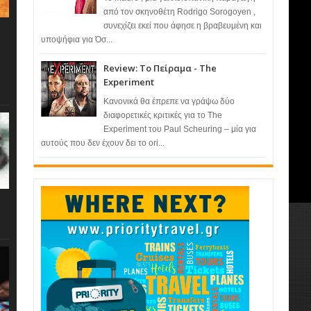
από τον σκηνοθέτη Rodrigo Sorogoyen ,
συνεχίζει εκεί που άφησε η βραβευμένη και
υποψήφια για Όσ...
Review: Το Πείραμα - The
Experiment
Κανονικά θα έπρεπε να γράψω δύο
διαφορετικές κριτικές για το The
Experiment του Paul Scheuring – μία για
αυτούς που δεν έχουν δει το ori...