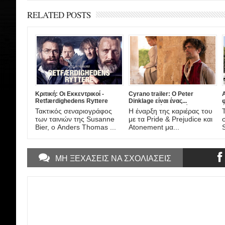
RELATED POSTS
Κριτική: Οι Εκκεντρικοί -
Cyrano trailer: Ο Peter
A
Retfærdighedens Ryttere
Dinklage είναι ένας...
[Riders of Justice] (2020)
διαφορετικός Συρανό ντε
έ
Τακτικός σεναριογράφος
Η έναρξη της καριέρας του
Μπερζεράκ στη νέα μιούζικαλ
A
των ταινιών της Susanne
με τα Pride & Prejudice και
διασκευή από το σκηνοθέτη
Bier, ο Anders Thomas ...
Atonement μα...
του Darkest Hour!
ΜΗ ΞΕΧΑΣΕΙΣ ΝΑ ΣΧΟΛΙΑΣΕΙΣ