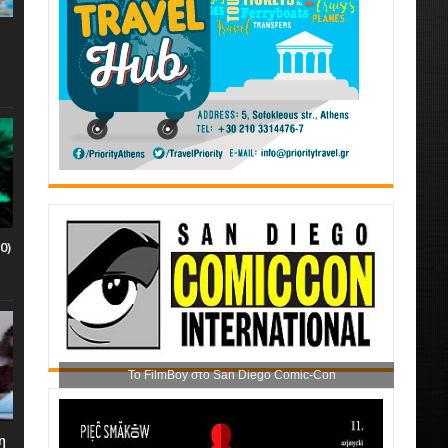
0)
Το FilmBoy στο San Diego Comic-Con
η