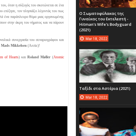
 του, όταν η σύζυγός του σκοτώνεται σε ένα
υ επέζησε, τον πλησιάζει λέγοντάς του πως
Ο Σωματοφύλακας της
απλά ένα παράπλευρο θύμα μιας οργανωμένης
Γυναίκας του Εκτελεστή -
σουν στην άκρη του νήματος και να πάρουν
Hitman's Wife's Bodyguard
(2021)
Mar
18,
2022
υνολικά συνεργασία του σεναριογράφου και
ν
Mads Mikkelsen
(Arctic)!
en of Hearts
) και
Roland Møller
(
Atomic
Ταξίδι στα Αστέρια (2021)
Mar
18,
2022