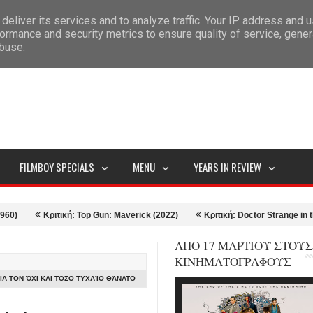
deliver its services and to analyze traffic. Your IP address and 
ITEMAP
ormance and security metrics to ensure quality of service, gene
abuse.
FILMBOY SPECIALS
MENU
YEARS IN REVIEW
Κριτική: Top Gun: Maverick (2022)
Κριτική: Doctor Strange in the Mult
ΑΠΟ 17 ΜΑΡΤΙΟΥ ΣΤΟΥΣ
ΚΙΝΗΜΑΤΟΓΡΑΦΟΥΣ
ΙΑ ΤΟΝ ΌΧΙ ΚΑΙ ΤΟΣΟ ΤΥΧΑΊΟ ΘΆΝΑΤΟ