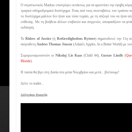
Ο στρατιωτικός Markus επιστρέφει εκτάκτως για να φροντίσει την έφηβη κόρη
τραγικό σιδηροδρομικό δυστύχημα. Ένας από τους συνεπιβάτες του τραίνου πο
το δυστύχημα μάλλον δεν ήταν και τόσο τυχαίο, με τη σύζυγό του να ήταν 
επίθεσης. Με τη βοήθεια άλλων επιβατών και συγγενών, αποφασίζουν να φτά
εκδίκηση.
Το
Riders of Justice
(ή
Retfærdighedens Ryttere
) σηματοδοτεί την 11η σ
σκηνοθετη
Anders Thomas Jensen
(Adam's Apples, In a Better World) με το
Συμπρωταγωνιστούν οι
Nikolaj Lie Kaas
(Child 44),
Gustav Lindh
(
Que
Blonde
).
Η ταινία θα βγει στη Δανία στα μέσα Νοεμβρίου και μετά... βλέπουμε!
Δείτε το trailer...
Αλέξανδρος Κυριαζής