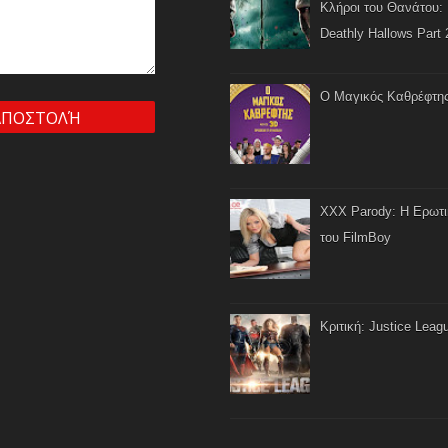
Κλήροι του Θανάτου: 
Deathly Hallows Part 
Ο Μαγικός Καθρέφτη
XXX Parody: Η Ερωτ
του FilmBoy
Κριτική: Justice Leag