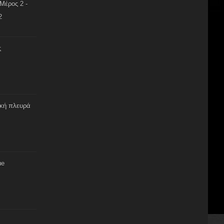
Μέρος 2 -
2
ς
ική πλευρά
ue