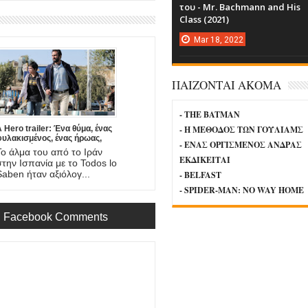
του - Mr. Bachmann and His
Class (2021)
Mar
18,
2022
ΠΑΙΖΟΝΤΑΙ ΑΚΟΜΑ
- THE BATMAN
 Hero trailer: Ένα θύμα, ένας
- Η ΜΕΘΟΔΟΣ ΤΩΝ ΓΟΥΛΙΑΜΣ
φυλακισμένος, ένας ήρωας,
- ΕΝΑΣ ΟΡΓΙΣΜΕΝΟΣ ΑΝΔΡΑΣ
νας πατέρας. Έρχεται στο
Το άλμα του από το Ιράν
mazon η νέα ταινία του
ΕΚΔΙΚΕΙΤΑΙ
στην Ισπανία με το Todos lo
Asghar Farhadi!
Saben ήταν αξιόλογ...
- BELFAST
- SPIDER-MAN: NO WAY HOME
Facebook Comments