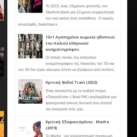
Το 2015, ένας 19χρονος φοιτητής του
Stanford βίασε μια 22χρονη συμφοιτήτριά
του ενώ εκείνη ήταν αναίσθητη. Ο νεαρός
συνελήφθη, δικάστηκε κ...
10+1 Αγαπημένοι κωμικοί ηθοποιοί
του παλιού ελληνικού
κινηματογράφου
Οι παλιές ταινίες του ελληνικού
κινηματογράφου της δεκαετίας του '50 και
του '60 δεν είχαν σίγουρα τίποτα να ζηλέψουν από αντίστο...
Κριτική: Bullet Train (2022)
Ένας εκτελεστής με το κωδικό όνομα…
«Πασχαλίτσα» ( Brad Pitt ) αναλαμβάνει μια
φαινομενικά εύκολη δουλειά που απαιτεί
την ανεύρεση ενός χαρ...
Κριτική: Εξαφανισμένος - Madre
(2019)
Το Madre , μια γαλλοϊσπανική παραγωγή