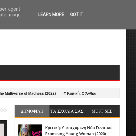
user-agent
rate usage
LEARN MORE
GOT IT
iverse of Madness (2022)
Κριτική: Ο Άνθρωπος απ' τον Βορρά - The North
ΔΗΜΟΦΙΛΗ
ΤΑ ΣΧΟΛΙΑ ΣΑΣ
MUST SEE
Κριτική: Υποσχόμενη Νέα Γυναίκα -
Promising Young Woman (2020)