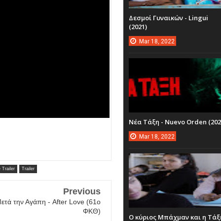
Δεσμοί Γυναικών - Lingui
(2021)
Mar
18,
2022
Νέα Τάξη - Nuevo Orden (202
Mar
18,
2022
 Trailer
Trailer
Previous
Μετά την Αγάπη - After Love (61o
ΦΚΘ)
Ο κύριος Μπάχμαν και η Τάξ