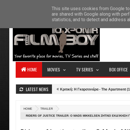
F
This site uses cookies from Google to 
HOME
ABOUT US
CONTACT
S
are shared with Google along with perf
statistics, and to detect and address 
HOME
MOVIES
TV SERIES
BOX OFFICE
LATEST NEWS
γέλη Προβάτων (2021)
Κριτική: Η Γκαρσονιέρα - The Apartment (1960)
HOME
TRAILER
RIDERS OF JUSTICE TRAILER: Ο MADS MIKKELSEN ΖΗΤΆΕΙ ΕΚΔΊΚΗΣΗ Γ
ΤΗΣ ΓΥΝΑΊΚΑΣ ΤΟΥ