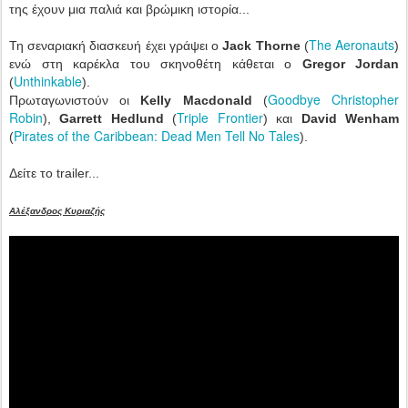
της έχουν μια παλιά και βρώμικη ιστορία...
The Aeronauts
Τη σεναριακή διασκευή έχει γράψει ο
Jack Thorne
(
)
ενώ στη καρέκλα του σκηνοθέτη κάθεται ο
Gregor Jordan
Unthinkable
(
).
Goodbye Christopher
Πρωταγωνιστούν οι
Kelly Macdonald
(
Robin
Triple Frontier
),
Garrett Hedlund
(
) και
David Wenham
Pirates of the Caribbean: Dead Men Tell No Tales
(
).
Δείτε το trailer...
Αλέξανδρος Κυριαζής