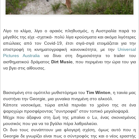
Λίγο το κλίμα, λίγο ο αραιός πληθυσμός, η Αυστραλία παρά το
μέγεθός της είχε -σχετικά- πολύ λίγα κρούσματα και ακόμα λιγότερες
απώλειες από τον Covid-19, έτσι σιγά-σιγά ετοιμάζεται για την
επιστροφή τη κινηματογραφική κανονικότητα, με την
Universal
Pictures Australia
να δίνει στη δημοσιότητα το trailer του
αισθηματικού δράματος
Dirt Music
, που περιμένει την ώρα του για
να βγει στις αίθουσες.
Βασισμένη στο ομότιτλο μυθιστόρημα του
Tim Winton
, η ταινία μας
συστήνει την Georgie, μια γυναίκα πνιγμένη στο αλκοόλ.
Κάποτε νοσοκόμα, τώρα απλά περνάει το χρόνο της σε ένα
ψαροχώρι προσφέροντας "συντροφιά" στον τοπικό μεγαλοψαρά.
Μέχρι που άξαφνα στη ζωή της μπαίνει ο Lu, ένας σκονισμένος
μουσικός που για να τα βγάλει πέρα λαθραλιεύει.
Οι δυο τους συνάπτουν μια φλογερή σχέση, όμως αυτό που η
Georgie δε γνωρίζει είναι πως ο σύντροφός της και ο νέος εραστής