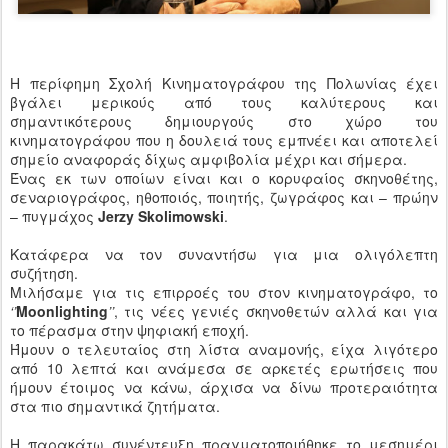
Η περίφημη Σχολή Κινηματογράφου της Πολωνίας έχει
βγάλει μερικούς από τους καλύτερους και
σημαντικότερους δημιουργούς στο χώρο του
κινηματογράφου που η δουλειά τους εμπνέει και αποτελεί
σημείο αναφοράς δίχως αμφιβολία μέχρι και σήμερα.
Ένας εκ των οποίων είναι και ο κορυφαίος σκηνοθέτης,
σεναριογράφος, ηθοποιός, ποιητής, ζωγράφος και – πρώην
– πυγμάχος
Jerzy
Skolimowski
.
Κατάφερα να τον συναντήσω για μια ολιγόλεπτη
συζήτηση.
Μιλήσαμε για τις επιρροές του στον κινηματογράφο, το
‘’
Moonlighting
’’
, τις νέες γενιές σκηνοθετών αλλά και για
το πέρασμα στην ψηφιακή εποχή.
Ήμουν ο τελευταίος στη λίστα αναμονής, είχα λιγότερο
από 10 λεπτά και ανάμεσα σε αρκετές ερωτήσεις που
ήμουν έτοιμος να κάνω, άρχισα να δίνω προτεραιότητα
στα πιο σημαντικά ζητήματα.
Η παρακάτω συνέντευξη πραγματοποιήθηκε το μεσημέρι