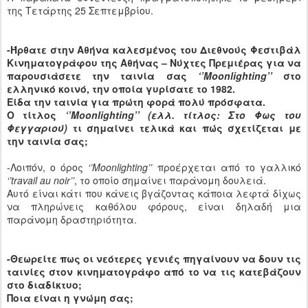
της Τετάρτης 25 Σεπτεμβρίου.
-Ήρθατε στην Αθήνα καλεσμένος του Διεθνούς Φεστιβάλ
Κινηματογράφου της Αθήνας – Νύχτες Πρεμιέρας για να
παρουσιάσετε την ταινία σας
‘’
Moonlighting
’’
στο
ελληνικό κοινό, την οποία γυρίσατε το 1982.
Είδα την ταινία για πρώτη φορά πολύ πρόσφατα.
Ο τίτλος
‘’
Moonlighting
’’ (ελλ. τίτλος: Στο Φως του
Φεγγαριού)
τι σημαίνει τελικά και πώς σχετίζεται με
την ταινία σας;
-Λοιπόν, ο όρος
‘’
Moonlighting
’’
προέρχεται από το γαλλικό
‘’
travail
au
noir
’’
, το οποίο σημαίνει παράνομη δουλειά.
Αυτό είναι κάτι που κάνεις βγάζοντας κάποια λεφτά δίχως
να πληρώνεις καθόλου φόρους, είναι δηλαδή μια
παράνομη δραστηριότητα.
-Θεωρείτε πως οι νεότερες γενιές πηγαίνουν να δουν τις
ταινίες στον κινηματογράφο από το να τις κατεβάζουν
στο διαδίκτυο;
Ποια είναι η γνώμη σας;