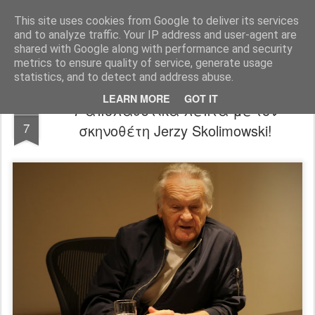
FilmBoy
This site uses cookies from Google to deliver its services
and to analyze traffic. Your IP address and user-agent are
shared with Google along with performance and security
metrics to ensure quality of service, generate usage
statistics, and to detect and address abuse.
LEARN MORE
GOT IT
7 απολαυστικά λεπτά με τον
OCT
7
σκηνοθέτη Jerzy Skolimowski!