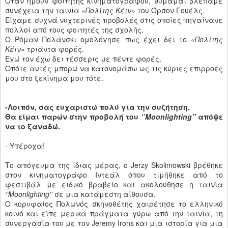
Όταν ήμουν φοιτητής κινηματόγραφου, θυμάμαι βλέπαμε
συνέχεια την ταινία
«Πολίτης Κέιν»
του Όρσον Γουέλς.
Είχαμε συχνά νυχτερινές προβολές στις οποίες πηγαίνανε
πολλοί από τους φοιτητές της σχολής.
Ο Ρόμαν Πολάνσκι ομολόγησε πως έχει δει το
«Πολίτης
Κέιν»
τριάντα φορές.
Εγώ τον έχω δει τέσσερις με πέντε φορές.
Οπότε αυτές μπορώ να κατονομάσω ως τις κύριες επιρροές
μου στο ξεκίνημα μου τότε.
-Λοιπόν, σας ευχαριστώ πολύ για την συζήτηση.
Θα είμαι παρών στην προβολή του
‘’
Moonlighting
’’
απόψε
να το ξαναδώ.
- Υπέροχα!
Το απόγευμα της ίδιας μέρας, ο
Jerzy
Skolimowski
βρέθηκε
στον κινηματογράφο Ιντεάλ όπου τιμήθηκε από το
φεστιβάλ με ειδικό βραβείο και ακολούθησε η ταινία
‘’
Moonlighting
’’
σε μια κατάμεστη αίθουσα.
Ο κορυφαίος Πολωνός σκηνοθέτης χαιρέτησε το ελληνικό
κοινό και είπε μερικά πράγματα γύρω από την ταινία, τη
συνεργασία του με τον
Jeremy
Irons
και μια ιστορία για μια