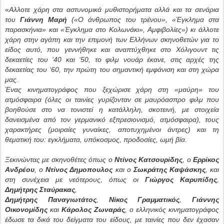
«
Αλλοτε χάρη στα αστυνομικά μυθιστορήματα αλλά και τα σενάρια
του
Γιάννη Μαρή
(«Ο άνθρωπος του τρένου», «Έγκλημα στα
παρασκήνια» και «Έγκλημα στο Κολωνάκι», Αμφιβολίες») κι άλλοτε
χάρη στην αγάπη και την επιμονή των Ελλήνων σκηνοθετών
για το
είδος αυτό, που γεννήθηκε και αναπτύχθηκε στο Χόλιγουντ τις
δεκαετίες του ‘40 και ‘50, το φιλμ νουάρ έκανε, στις αρχές της
δεκαετίας του ‘60, την πρώτη του σημαντική εμφάνιση
και στη χώρα
μας.
Ένας κινηματογράφος που ξεχώρισε χάρη στη «μαύρη» του
ατμόσφαιρα (όλες οι ταινίες γυρίζονταν σε μαυρόασπρο φιλμ που
βοηθούσε στο να τονιστεί η κατάλληλη, σκοτεινή, με στοιχεία
δανεισμένα από τον γερμανικό εξπρεσιονισμό, ατμόσφαιρα),
τους
χαρακτήρες (μοιραίες γυναίκες, αποτυχημένοι άντρες) και τη
θεματική του:
εγκλήματα, υπόκοσμος, προδοσίες, ωμή βία.
Ξεκινώντας με σκηνοθέτες όπως
ο
Ντίνος Κατσουρίδης
, ο
Ερρίκος
Ανδρέου
, ο
Ντίνος Δημοπουλος
και ο
Σωκράτης Καψάσκης
, και
στη συνέχεια με νεότερους, όπως οι
Γιώργος Καρυπίδης
,
Δημήτρης Σταύρακας
,
Δημήτρης Παναγιωτάτος
,
Νίκος Γραμματικός
,
Γιάννης
Οικονομίδης
και
Κάρολος Ζωναράς
,
ο ελληνικός κινηματογράφος
έδωσε τα δικά του δείγματα του είδους, με ταινίες που δεν έχασαν