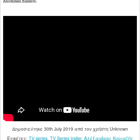
Αλέξανδρος Κυριαζής.
Δημοσιεύτηκε
30th July 2019
από τον χρήστη Unknown
Ετικέτες:
TV series
TV Series trailer
Αλέξανδρος Κυριαζής