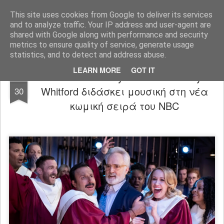
FilmBoy
This site uses cookies from Google to deliver its services
and to analyze traffic. Your IP address and user-agent are
shared with Google along with performance and security
metrics to ensure quality of service, generate usage
statistics, and to detect and address abuse.
LEARN MORE
GOT IT
Perfect Harmony trailer: O Bradley
JUL
Whitford διδάσκει μουσική στη νέα
30
κωμική σειρά του NBC