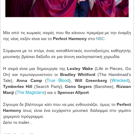
Μία από τις κωμικές σειρές που θα κάνουν πρεμιέρα με την έναρξη
της νέας σεζόν είναι και το
Perfect Harmony
στο
NBC
.
Σύμφωνα με το στόρι, ένας καταθλιπτικός συνταξιούχος καθηγητής
μουσικής βρίσκει διέξοδο σε μια άτονη εκκλησιαστική χορωδία.
Η σειρά είναι μια δημιουργία της
Lesley Wake
(Life in Pieces, Go
On) και πρωταγωνιστούν οι
Bradley Whitford
(The Handmaid's
True Blood
Wrecked
Tale),
Anna Camp
(
),
Will Greenberg
(
),
Tymberlee Hill
(Search Party),
Geno Segers
(Banshee),
Rizwan
The Magicians
Manji
(
) και ο
Spencer Allport
.
Σίγουρα δε βλέπουμε κάτι που να μας ενθουσιάζει, όμως το
Perfect
Harmony
ίσως είναι ένα ευχάριστο μουσικό διάλειμμα στο γεμάτο
χειμερινό πρόγραμμα.
Δείτε το trailer...