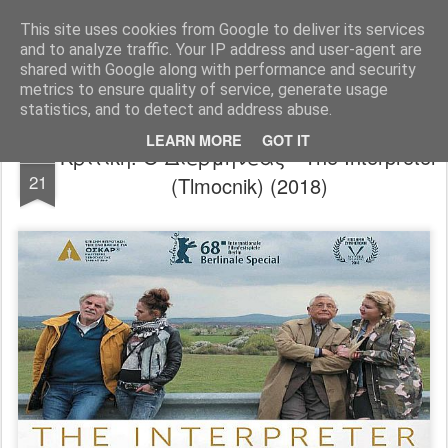
FilmBoy
This site uses cookies from Google to deliver its services
and to analyze traffic. Your IP address and user-agent are
shared with Google along with performance and security
metrics to ensure quality of service, generate usage
statistics, and to detect and address abuse.
LEARN MORE
GOT IT
Κριτική: Ο Διερμηνέας - The Interpreter
MAR
21
(Tlmocnik) (2018)