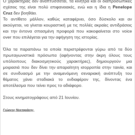
Ο χαρακτήρας δεν αναπτύσσεται, τα κίνητρα και οι διαπροσωπικές
σχέσεις της είναι πολύ επιφανειακές, ενώ και η ίδια η
Penelope
Cruz
δεν βοηθάει.
Το αντίθετο μάλλον, καθώς καταφέρνει, όσο δύσκολο και αν
ακούγεται, να γίνεται κουραστική με τις πολλές ακραίες αντιδράσεις
και την έντονα σπασμένη προφορά που κακοφαίνεται στο voice
over που επιλέγεται για την αφήγηση της ιστορίας.
Όλα τα παραπάνω τα οποία περιστρέφονται γύρω από τα δύο
πρωταγωνιστικά πρόσωπα (αφήνοντας στην άκρη όλους τους
υπόλοιπους διακοσμητικούς χαρακτήρες), δημιουργούν μια
μοιρασιά που δεν δίνει την απαραίτητη ισορροπία στην ταινία, και
σε συνδυασμό με την αναμενόμενη σεναριακή ανάπτυξη του
θέματος χάνει σταδιακά το ενδιαφέρον της, δίνοντας ένα
αποτέλεσμα που τείνει προς το αδιάφορο.
Στους κινηματογράφους από 21 Ιουνίου.
Γιώργος Νυκταράκης.