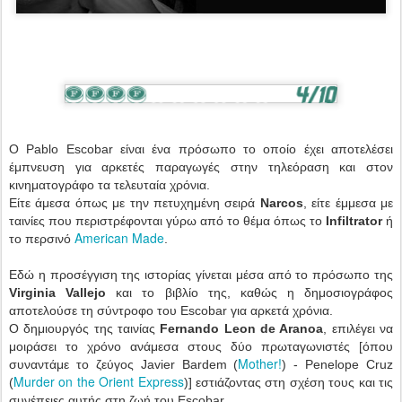
Ο Pablo Escobar είναι ένα πρόσωπο το οποίο έχει αποτελέσει
έμπνευση για αρκετές παραγωγές στην τηλεόραση και στον
κινηματογράφο τα τελευταία χρόνια.
Είτε άμεσα όπως με την πετυχημένη σειρά
Narcos
, είτε έμμεσα με
ταινίες που περιστρέφονται γύρω από το θέμα όπως το
Infiltrator
ή
American Made
το περσινό
.
Εδώ η προσέγγιση της ιστορίας γίνεται μέσα από το πρόσωπο της
Virginia Vallejo
και το βιβλίο της, καθώς η δημοσιογράφος
αποτελούσε τη σύντροφο του Escobar για αρκετά χρόνια.
Ο δημιουργός της ταινίας
Fernando Leon de Aranoa
, επιλέγει να
μοιράσει το χρόνο ανάμεσα στους δύο πρωταγωνιστές [όπου
Mother!
συναντάμε το ζεύγος Javier Bardem (
) - Penelope Cruz
Murder on the Orient Express
(
)] εστιάζοντας στη σχέση τους και τις
συνέπειες αυτής στη ζωή του Escobar.