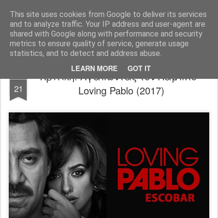
FilmBoy
This site uses cookies from Google to deliver its services
and to analyze traffic. Your IP address and user-agent are
shared with Google along with performance and security
metrics to ensure quality of service, generate usage
statistics, and to detect and address abuse.
LEARN MORE
GOT IT
Κριτική: Αγαπώντας τον Πάμπλο -
JUN
21
Loving Pablo (2017)