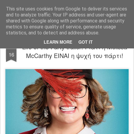
FilmBoy
This site uses cookies from Google to deliver its services
and to analyze traffic. Your IP address and user-agent are
shared with Google along with performance and security
metrics to ensure quality of service, generate usage
statistics, and to detect and address abuse.
LEARN MORE
GOT IT
Life of the Party trailer: Γιατί η Melissa
FEB
16
McCarthy ΕΙΝΑΙ η ψυχή του πάρτι!