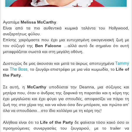
Αγαπάμε
Melissa McCarthy
.
Είναι από τα πιο αυθεντικά κωμικά ταλέντα του Hollywood,
ανεξαρτήτως φύλου.
Επίσης χαιρόμαστε που έχει μια ευτυχισμένη οικογενειακή ζωή με
τον σύζυγό της
Ben Falcone
…αλλά αυτό δε σημαίνει ότι αυτή
μεταφράζεται σωστά και στη μεγάλη οθόνη.
Tammy
Δυστυχώς δε μας άκουσαν και μετά τα άκρως αποτυχημένα
The Boss
και
, το ζευγάρι επιστρέφει με μια νέα κωμωδία, το
Life of
the Party
.
Σε αυτή, η
McCarthy
υποδύεται την Deanna, μια σύζυγος και
μητέρα που, όταν ο άνδρας της ξαφνικά τη παρατάει και η κόρη της
έχει μεγαλώσει και έχει φύγει για σπουδές, αποφασίζει να πάρει τη
ζωή της στα χέρια της και να κάνει όσα δεν μπόρεσε, και πρώτα απ’
όλα να σπουδάσει…στο ίδιο κολλέγιο με τη κόρη της!
Αλήθεια είναι ότι το
Life of the Party
δε φαίνεται τόσο κακό όσο οι
προηγούμενες συνεργασίες του ζευγαριού, με το trailer να