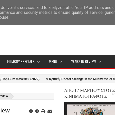
deliver its services and to analyze traffic. Your IP address and 
ITEMAP
ormance and security metrics to ensure quality of service, gene
abuse.
FILMBOY SPECIALS
MENU
YEARS IN REVIEW
n: Maverick (2022)
Κριτική: Doctor Strange in the Multiverse of Madness 
ΑΠΟ 17 ΜΑΡΤΙΟΥ ΣΤΟΥΣ
ΚΙΝΗΜΑΤΟΓΡΑΦΟΥΣ
REVIEW
view