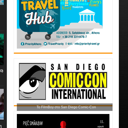
0)
Το FilmBoy στο San Diego Comic-Con
η