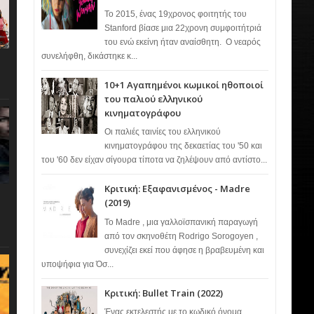
Το 2015, ένας 19χρονος φοιτητής του
Stanford βίασε μια 22χρονη συμφοιτήτριά
του ενώ εκείνη ήταν αναίσθητη. Ο νεαρός
συνελήφθη, δικάστηκε κ...
10+1 Αγαπημένοι κωμικοί ηθοποιοί
του παλιού ελληνικού
κινηματογράφου
Οι παλιές ταινίες του ελληνικού
κινηματογράφου της δεκαετίας του '50 και
του '60 δεν είχαν σίγουρα τίποτα να ζηλέψουν από αντίστο...
Κριτική: Εξαφανισμένος - Madre
(2019)
Το Madre , μια γαλλοϊσπανική παραγωγή
από τον σκηνοθέτη Rodrigo Sorogoyen ,
συνεχίζει εκεί που άφησε η βραβευμένη και
υποψήφια για Όσ...
Κριτική: Bullet Train (2022)
Ένας εκτελεστής με το κωδικό όνομα…