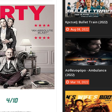
Κριτική: Bullet Train (2022)
Aug
08,
2022
Ασθενοφόρο - Ambulance
(2022)
Mar
18,
2022