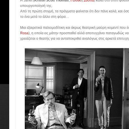
Η Janet (
Kristin Scott Thomas
,
Γαλλική Σουίτα
) καλεί στο σπίτι φίλο
υπουργοποίησή της.
Από τη πρώτη στιγμή, τα πράγματα φαίνεται ότι δεν πάνε καλά, και όσ
το ένα μετά το άλλο στη φόρα…
Μια εξαιρετικά παλιομοδίτικη και άκρως θεατρική μαύρη κομεντί που 
Rosa
), η οποία εις μάτην προσπαθεί αλλά αποτυγχάνει παταγωδώς να
χρειάζεται ο θεατής για να ανταποκριθεί αναλόγως στις αρκετά επιτυχη