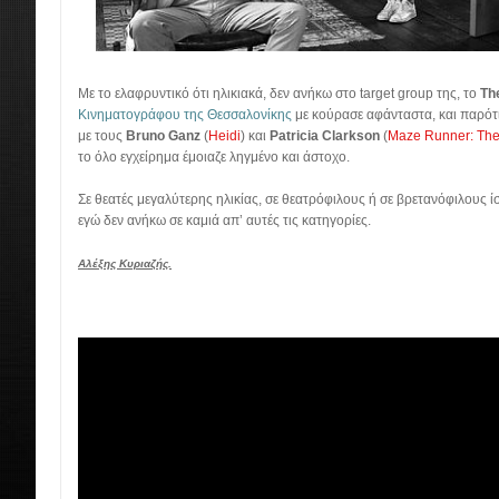
Με το ελαφρυντικό ότι ηλικιακά, δεν ανήκω στο target group της, το
Th
Κινηματογράφου της Θεσσαλονίκης
με κούρασε αφάνταστα, και παρότι 
με τους
Bruno Ganz
(
Heidi
) και
Patricia Clarkson
(
Maze Runner: The 
το όλο εγχείρημα έμοιαζε ληγμένο και άστοχο.
Σε θεατές μεγαλύτερης ηλικίας, σε θεατρόφιλους ή σε βρετανόφιλους ί
εγώ δεν ανήκω σε καμιά απ’ αυτές τις κατηγορίες.
Αλέξης Κυριαζής.