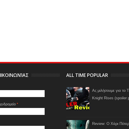
ΙΚΟΙΝΩΝΊΑΣ
ALL TIME POPULAR
Ας μιλήσουμε για το 
Knight Rises (spoiler 
αχυδρομείο
*
Review: Ο Χάρι Πότερ