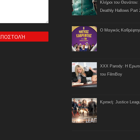
Κλήροι του Θανάτου: 
Deathly Hallows Part 
Ο Μαγικός Καθρέφτη
XXX Parody: Η Ερωτ
του FilmBoy
Κριτική: Justice Leag