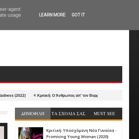
user-agent
rate usage
LEARN MORE
GOT IT
(2022)
Κριτική: Ο Άνθρωπος απ' τον Βορρά - The Northman (2022)
2
ΔΗΜΟΦΙΛΗ
ΤΑ ΣΧΟΛΙΑ ΣΑΣ
MUST SEE
Κριτική: Υποσχόμενη Νέα Γυναίκα -
Promising Young Woman (2020)