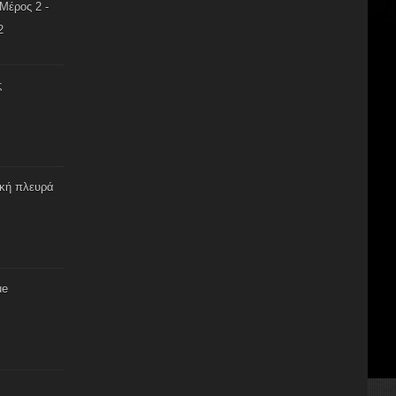
Μέρος 2 -
2
ς
ική πλευρά
ue