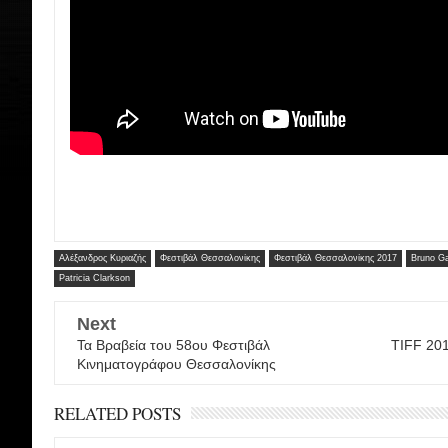
Αλέξανδρος Κυριαζής
Φεστιβάλ Θεσσαλονίκης
Φεστιβάλ Θεσσαλονίκης 2017
Bruno G
Patricia Clarkson
Next
Τα Βραβεία του 58ου Φεστιβάλ
TIFF 201
Κινηματογράφου Θεσσαλονίκης
RELATED POSTS