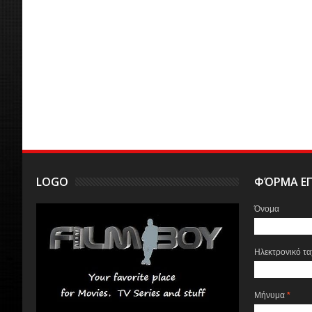
LOGO
ΦΌΡΜΑ ΕΠ
Όνομα
Ηλεκτρονικό τ
Μήνυμα
*