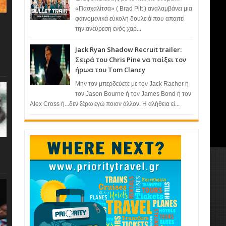
«Πασχαλίτσα» ( Brad Pitt ) αναλαμβάνει μια
φαινομενικά εύκολη δουλειά που απαιτεί
την ανεύρεση ενός χαρ...
Jack Ryan Shadow Recruit trailer:
Σειρά του Chris Pine να παίξει τον
ήρωα του Tom Clancy
Μην τον μπερδεύετε με τον Jack Racher ή
τον Jason Bourne ή τον James Bond ή τον
Alex Cross ή...δεν ξέρω εγώ ποιον άλλον. Η αλήθεια εί...