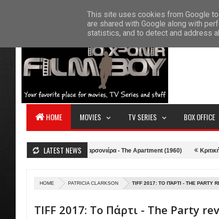
F
This site uses cookies from Google to 
HOME
ABOUT US
CONTACT
S
are shared with Google along with perf
statistics, and to detect and address 
HOME
MOVIES
TV SERIES
BOX OFFICE
LATEST NEWS
21)
Κριτική: Η Γκαρσονιέρα - The Apartment (1960)
Κριτική: Top Gu
HOME
PATRICIA CLARKSON
TIFF 2017: ΤΟ ΠΆΡΤΙ - THE PARTY 
TIFF 2017: Το Πάρτι - The Party re