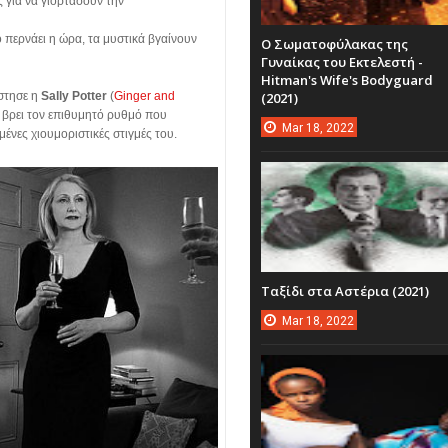
υς για να γιορτάσουν την
ο περνάει η ώρα, τα μυστικά βγαίνουν
Ο Σωματοφύλακας της
Γυναίκας του Εκτελεστή -
Hitman's Wife's Bodyguard
(2021)
έστησε η
Sally Potter
(
Ginger and
 βρει τον επιθυμητό ρυθμό που
Mar
18,
2022
μένες χιουμοριστικές στιγμές του.
Ταξίδι στα Αστέρια (2021)
Mar
18,
2022