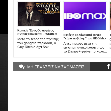
Κριτική: Ένας Οργισμένος
Άντρας Εκδικείται – Wrath of
Εκτός η Ελλάδα από το νέο
T
Man (2021)
"κύμα εισβολής" του HBO Max
Μετά το τέλος της πρώτης
στην Ευρώπη
του gangsta περιόδου, ο
Λίγες ημέρες μετά την
Guy Ritchie έχει δοκ...
επίσημη ανακοίνωση πως
το Disney+ φτάνει το καλο...
.
ΜΗ ΞΕΧΑΣΕΙΣ ΝΑ ΣΧΟΛΙΑΣΕΙΣ