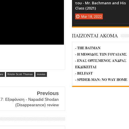
του - Mr. Bachmann and His
Class (2021)
Mar
18,
2022
ΠΑΙΖΟΝΤΑΙ ΑΚΟΜΑ
- THE BATMAN
- Η ΜΕΘΟΔΟΣ ΤΩΝ ΓΟΥΛΙΑΜΣ
- ΕΝΑΣ ΟΡΓΙΣΜΕΝΟΣ ΑΝΔΡΑΣ
ΕΚΔΙΚΕΙΤΑΙ
- BELFAST
anz
Kristin Scott Thomas
movies
- SPIDER-MAN: NO WAY HOME
Previous
7: Εξαφάνιση - Napadid Shodan
(Disappearance) review