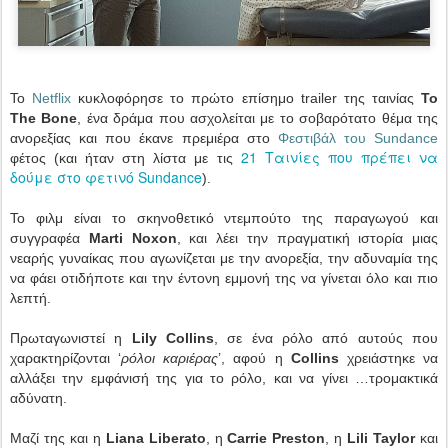
Το
Netflix
κυκλοφόρησε το πρώτο επίσημο trailer της ταινίας
To
The Bone
, ένα δράμα που ασχολείται με το σοβαρότατο θέμα της
ανορεξίας και που έκανε πρεμιέρα στο
Φεστιβάλ του Sundance
21 Ταινίες που πρέπει να
φέτος (και ήταν στη λίστα με τις
δούμε στο φετινό Sundance
).
Το φιλμ είναι το σκηνοθετικό ντεμπούτο της παραγωγού και
συγγραφέα
Marti Noxon
, και λέει την πραγματική ιστορία μιας
νεαρής γυναίκας που αγωνίζεται με την ανορεξία, την αδυναμία της
να φάει οτιδήποτε και την έντονη εμμονή της να γίνεται όλο και πιο
λεπτή.
Πρωταγωνιστεί η
Lily Collins
, σε ένα ρόλο από αυτούς που
χαρακτηρίζονται ‘
ρόλοι καριέρας
’, αφού η
Collins
χρειάστηκε να
αλλάξει την εμφάνισή της για το ρόλο, και να γίνει …τρομακτικά
αδύνατη.
Μαζί της και η
Liana Liberato
, η
Carrie Preston
, η
Lili Taylor
και