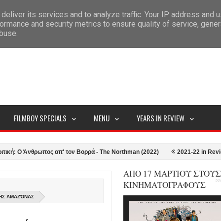
deliver its services and to analyze traffic. Your IP address and 
ITEMAP
ormance and security metrics to ensure quality of service, gene
abuse.
FILMBOY SPECIALS
MENU
YEARS IN REVIEW
 Άνθρωπος απ' τον Βορρά - The Northman (2022)
2021-22 in Review: Οι 1
ΑΠΟ 17 ΜΑΡΤΙΟΥ ΣΤΟΥΣ
ΚΙΝΗΜΑΤΟΓΡΑΦΟΥΣ
ΤΗΣ ΑΜΑΖΌΝΑΣ