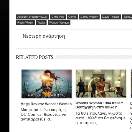
Αργύρης Σταματόπουλος
Chris Pine
Comic
Danny Huston
David Thewlis
Elena
Robin Wright
Trailer
Wonder Woman
Νεότερη ανάρτηση
RELATED POSTS
Wonder Woman 1984 trailer:
Mega Review: Wonder Woman
Βουτηγμένη στην 80ίλα η
μ
Μια φορά κι ένα καιρό, η
επιστροφή της Gal Gadot ως
Τα 80's πουλάνε, γνωστό
DC Comics, θέλοντας να
Wonder Woman!
αυτό. Αλλά ότι θα φτάναμε
αντιπαρατεθεί σ...
στο σημείο,...
σ