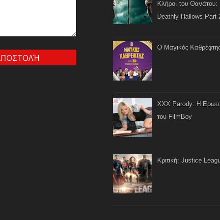
Κλήροι του Θανάτου: 
Deathly Hallows Part 
Ο Μαγικός Καθρέφτη
XXX Parody: Η Ερωτ
του FilmBoy
Κριτική: Justice Leag