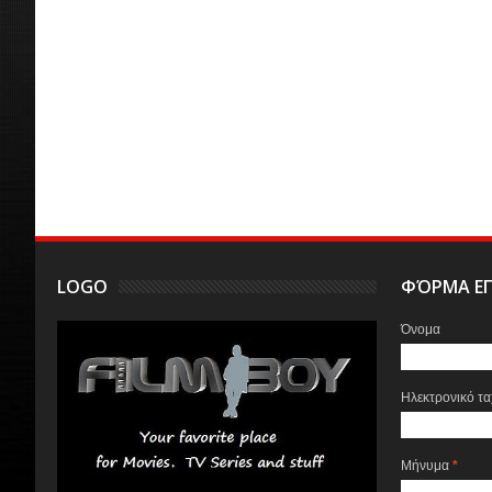
LOGO
ΦΌΡΜΑ ΕΠ
Όνομα
Ηλεκτρονικό τ
Μήνυμα
*