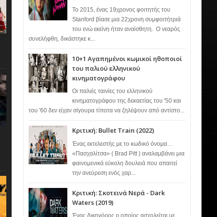
Το 2015, ένας 19χρονος φοιτητής του
Stanford βίασε μια 22χρονη συμφοιτήτριά
του ενώ εκείνη ήταν αναίσθητη. Ο νεαρός
συνελήφθη, δικάστηκε κ...
10+1 Αγαπημένοι κωμικοί ηθοποιοί
του παλιού ελληνικού
κινηματογράφου
Οι παλιές ταινίες του ελληνικού
κινηματογράφου της δεκαετίας του '50 και
του '60 δεν είχαν σίγουρα τίποτα να ζηλέψουν από αντίστο...
Κριτική: Bullet Train (2022)
Ένας εκτελεστής με το κωδικό όνομα…
«Πασχαλίτσα» ( Brad Pitt ) αναλαμβάνει μια
φαινομενικά εύκολη δουλειά που απαιτεί
την ανεύρεση ενός χαρ...
Κριτική: Σκοτεινά Νερά - Dark
Waters (2019)
Ένας δικηγόρος ο οποίος ασχολείται με