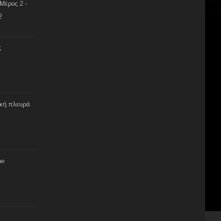
Μέρος 2 -
2
ς
ική πλευρά
ue