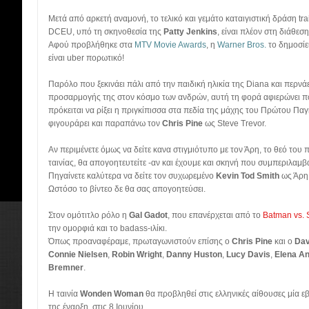
Μετά από αρκετή αναμονή, το τελικό και γεμάτο καταιγιστική δράση tra
DCEU, υπό τη σκηνοθεσία της
Patty Jenkins
, είναι πλέον στη διάθεσ
Αφού προβλήθηκε στα
MTV Movie Awards
, η
Warner Bros.
το δημοσίε
είναι uber πορωτικό!
Παρόλο που ξεκινάει πάλι από την παιδική ηλικία της Diana και περν
προσαρμογής της στον κόσμο των ανδρών, αυτή τη φορά αφιερώνει π
πρόκειται να ρίξει η πριγκίπισσα στα πεδία της μάχης του Πρώτου Π
φιγουράρει και παραπάνω τον
Chris Pine
ως Steve Trevor.
Αν περιμένετε όμως να δείτε κανα στιγμιότυπο με τον Άρη, το θεό του 
ταινίας, θα απογοητευτείτε -αν και έχουμε και σκηνή που συμπεριλαμβ
Πηγαίνετε καλύτερα να δείτε τον συχωρεμένο
Kevin Tod Smith
ως Άρη 
Ωστόσο το βίντεο δε θα σας απογοητεύσει.
Στον ομότιτλο ρόλο η
Gal Gadot
, που επανέρχεται από το
Batman vs. 
την ομορφιά και το badass-ιλίκι.
Όπως προαναφέραμε, πρωταγωνιστούν επίσης ο
Chris Pine
και ο
Dav
Connie Nielsen
,
Robin Wright
,
Danny Huston
,
Lucy Davis
,
Elena A
Bremner
.
Η ταινία
Wonden Woman
θα προβληθεί στις ελληνικές αίθουσες μία 
της έναρξη, στις 8 Ιουνίου.