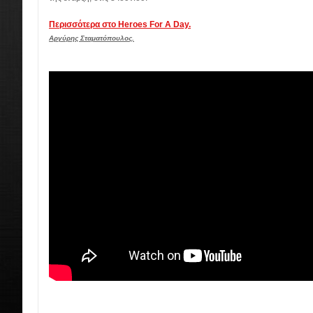
Περισσότερα στο Heroes For A Day.
Αργύρης Σταματόπουλος.