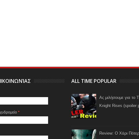
ΙΚΟΙΝΩΝΊΑΣ
ALL TIME POPULAR
Ας μιλήσουμε για το 
Knight Rises (spoiler 
αχυδρομείο
*
Review: Ο Χάρι Πότερ