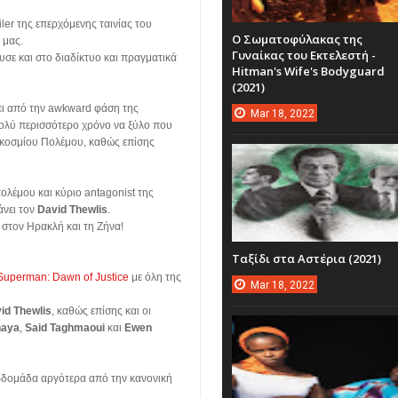
iler της επερχόμενης ταινίας του
Ο Σωματοφύλακας της
η μας.
Γυναίκας του Εκτελεστή -
υσε και στο διαδίκτυο και πραγματικά
Hitman's Wife's Bodyguard
(2021)
άει από την awkward φάση της
Mar
18,
2022
ολύ περισσότερο χρόνο να ξύλο που
αγκοσμίου Πολέμου, καθώς επίσης
πολέμου και κύριο antagonist της
άνει τον
David Thewlis
.
στον Ηρακλή και τη Ζήνα!
Ταξίδι στα Αστέρια (2021)
Superman: Dawn of Justice
με όλη της
Mar
18,
2022
id Thewlis
, καθώς επίσης και οι
naya
,
Said Taghmaoui
και
Ewen
εβδομάδα αργότερα από την κανονική