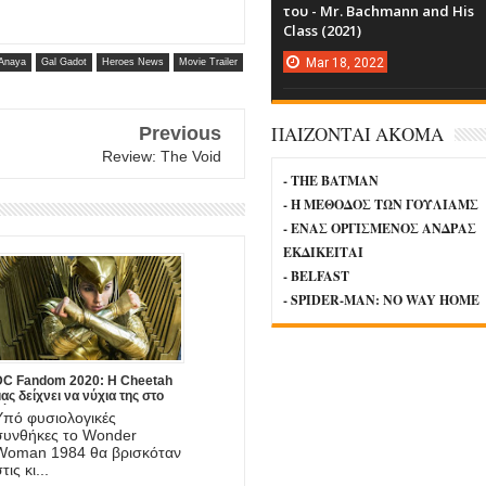
του - Mr. Bachmann and His
Class (2021)
Mar
18,
2022
 Anaya
Gal Gadot
Heroes News
Movie Trailer
ΠΑΙΖΟΝΤΑΙ ΑΚΟΜΑ
Previous
Review: The Void
- THE BATMAN
- Η ΜΕΘΟΔΟΣ ΤΩΝ ΓΟΥΛΙΑΜΣ
- ΕΝΑΣ ΟΡΓΙΣΜΕΝΟΣ ΑΝΔΡΑΣ
ΕΚΔΙΚΕΙΤΑΙ
- BELFAST
- SPIDER-MAN: NO WAY HOME
DC Fandom 2020: Η Cheetah
ας δείχνει να νύχια της στο
νέο trailer του Wonder Woman
Υπό φυσιολογικές
1984
συνθήκες το Wonder
Woman 1984 θα βρισκόταν
τις κι...