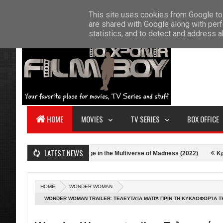
F
This site uses cookies from Google to 
HOME
ABOUT US
CONTACT
S
are shared with Google along with perf
statistics, and to detect and address 
HOME
MOVIES
TV SERIES
BOX OFFICE
LATEST NEWS
Κριτική: Doctor Strange in the Multiverse of Madness (2022)
Κριτική: Ο
HOME
WONDER WOMAN
WONDER WOMAN TRAILER: ΤΕΛΕΥΤΑΊΑ ΜΑΤΙΆ ΠΡΙΝ ΤΗ ΚΥΚΛΟΦΟΡΊΑ 