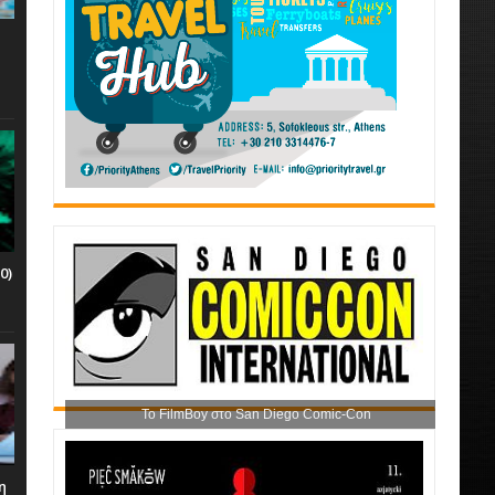
0)
Το FilmBoy στο San Diego Comic-Con
η