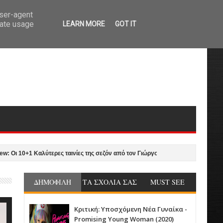
user-agent
rate usage
LEARN MORE
GOT IT
0+1 Καλύτερες ταινίες της σεζόν από τον Γιώργο Νυκταράκη
Ασθενοφόρο 
ΔΗΜΟΦΙΛΗ
ΤΑ ΣΧΟΛΙΑ ΣΑΣ
MUST SEE
Κριτική: Υποσχόμενη Νέα Γυναίκα -
Promising Young Woman (2020)