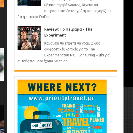
θέματα περιβάλλοντος, δέχεται να
υπερασπιστεί έναν αγρότη που ισχυρίζεται
ότι η εταιρεία DuPont...
Review: Το Πείραμα - The
Experiment
Κανονικά θα έπρεπε να γράψω δύο
διαφορετικές κριτικές για το The
Experiment του Paul Scheuring – μία για
αυτούς που δεν έχουν δει το ori...