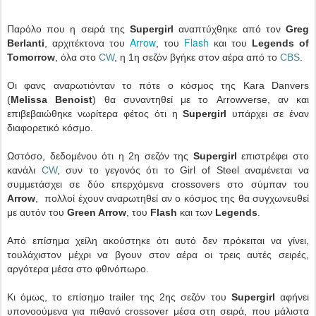
Παρόλο που η σειρά της
Supergirl
αναπτύχθηκε από τον
Greg
Arrow
Flash
Berlanti
, αρχιτέκτονα του
, του
και του
Legends of
Tomorrow
, όλα στο
CW
, η 1η σεζόν βγήκε στον αέρα από το
CBS
.
Οι φανς αναρωτιόνταν το πότε ο κόσμος της Kara Danvers
(
Melissa Benoist
) θα συναντηθεί με το Arrowverse, αν και
επιβεβαιώθηκε νωρίτερα φέτος ότι η
Supergirl
υπάρχει σε έναν
διαφορετικό κόσμο.
Ωστόσο, δεδομένου ότι η 2η σεζόν της
Supergirl
επιστρέφει στο
κανάλι
CW
, συν το γεγονός ότι το Girl of Steel αναμένεται να
συμμετάσχει σε δύο επερχόμενα crossovers στο σύμπαν του
Arrow
, πολλοί έχουν αναρωτηθεί αν ο κόσμος της θα συγχωνευθεί
με αυτόν του
Green Arrow
, του
Flash
και των
Legends
.
Από επίσημα χείλη ακούστηκε ότι αυτό δεν πρόκειται να γίνει,
τουλάχιστον μέχρι να βγουν στον αέρα οι τρεις αυτές σειρές,
αργότερα μέσα στο φθινόπωρο.
Κι όμως, το επίσημο trailer της 2ης σεζόν του
Supergirl
αφήνει
υπονοούμενα για πιθανό crossover μέσα στη σειρά, που μάλιστα