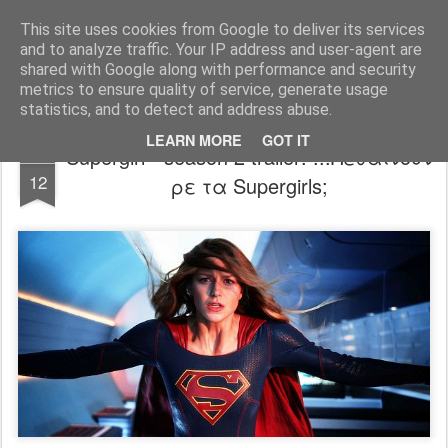
FilmBoy
This site uses cookies from Google to deliver its services
and to analyze traffic. Your IP address and user-agent are
shared with Google along with performance and security
metrics to ensure quality of service, generate usage
statistics, and to detect and address abuse.
LEARN MORE
GOT IT
Supergirl - season 2 trailer: ...Πεθαίνουν
OCT
12
ρε τα Supergirls;