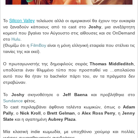
Silicon Valley
Το
τελείωσε αλλά οι αμερικανοί θα έχουν την ευκαιρία
να ξαναδούν κάποιους από το cast στο
Joshy
, μια ανεξάρτητη
κομεντί που βγαίνει τον Αύγουστο στις αίθουσες και σε OnDemand
στο
Hulu
.
(Θυμίζω ότι η
FilmBoy
είναι η μόνη ελληνική εταιρεία που στέλνει τις
ταινίες της και εκεί).
Ο πρωταγωνιστής της δημοφιλούς σειράς
Thomas Middleditch
,
υποδύεται έναν θλιμμένο τύπο που προσπαθεί να …απολαύσει
αυτό που θα ήταν το bachelor πάρτι του, αν τα πράγματα δεν
στραβώναν.
Το
Joshy
σκηνοθέτησε ο
Jeff Baena
και προβλήθηκε στο
Sundance
φέτος.
Το cast περιλαμβάνει άφθονα ταλέντα κωμικών, όπως ο
Adam
Pally
, ο
Nick Kroll
, ο
Brett Gelman
, ο
Alex Ross Perry
, η
Jenny
Slate
και η αγαπημένη
Aubrey Plaza
.
Μία κλασική indie κωμωδία, με υποχθόνιο χιούμορ και πολλές
γνήσιες συναισθηματικές αντιδράσεις.