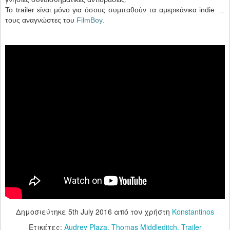
Το trailer είναι μόνο για όσους συμπαθούν τα αμερικάνικα indie …
τους αναγνώστες του
FilmBoy
.
Δημοσιεύτηκε
5th July 2016
από τον χρήστη
Konstantinos
Ετικέτες:
Audrey Plaza
Thomas Middleditch
Trailer