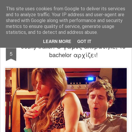
FilmBoy
This site uses cookies from Google to deliver its services
and to analyze traffic. Your IP address and user-agent are
shared with Google along with performance and security
metrics to ensure quality of service, generate usage
statistics, and to detect and address abuse.
LEARN MORE
GOT IT
Joshy trailer: Ο γάμος ακυρώθηκε, το
JUL
5
bachelor αρχίζει!