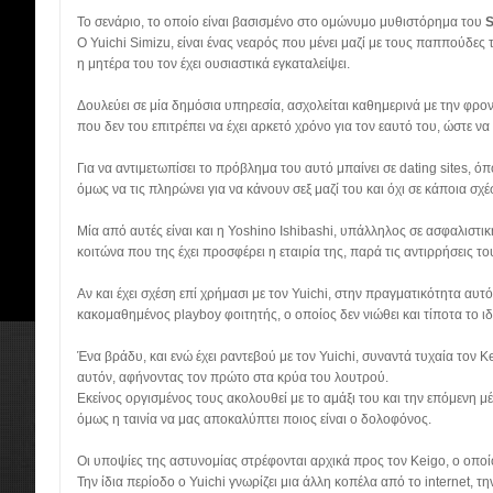
To σενάριο, το οποίο είναι βασισμένο στο ομώνυμο μυθιστόρημα του
S
O Yuichi Simizu, είναι ένας νεαρός που μένει μαζί με τους παππούδες τ
η μητέρα του τον έχει ουσιαστικά εγκαταλείψει.
Δουλεύει σε μία δημόσια υπηρεσία, ασχολείται καθημερινά με την φρο
που δεν του επιτρέπει να έχει αρκετό χρόνο για τον εαυτό του, ώστε να
Για να αντιμετωπίσει το πρόβλημα του αυτό μπαίνει σε dating sites, ό
όμως να τις πληρώνει για να κάνουν σεξ μαζί του και όχι σε κάποια σχέ
Μία από αυτές είναι και η Yoshino Ishibashi, υπάλληλος σε ασφαλιστική
κοιτώνα που της έχει προσφέρει η εταιρία της, παρά τις αντιρρήσεις τ
Αν και έχει σχέση επί χρήμασι με τον Yuichi, στην πραγματικότητα αυτό
κακομαθημένος playboy φοιτητής, ο οποίος δεν νιώθει και τίποτα το ιδ
Ένα βράδυ, και ενώ έχει ραντεβού με τον Yuichi, συναντά τυχαία τον Kei
αυτόν, αφήνοντας τον πρώτο στα κρύα του λουτρού.
Εκείνος οργισμένος τους ακολουθεί με το αμάξι του και την επόμενη μ
όμως η ταινία να μας αποκαλύπτει ποιος είναι ο δολοφόνος.
Οι υποψίες της αστυνομίας στρέφονται αρχικά προς τον Keigo, ο οποίος
Την ίδια περίοδο ο Yuichi γνωρίζει μια άλλη κοπέλα από το internet, 