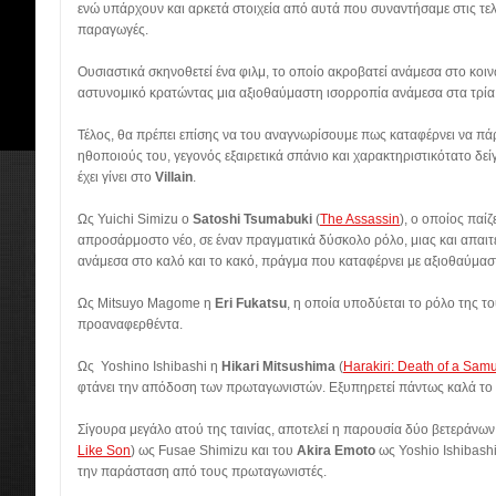
ενώ υπάρχουν και αρκετά στοιχεία από αυτά που συναντήσαμε στις τελ
παραγωγές.
Ουσιαστικά σκηνοθετεί ένα φιλμ, το οποίο ακροβατεί ανάμεσα στο κοιν
αστυνομικό κρατώντας μια αξιοθαύμαστη ισορροπία ανάμεσα στα τρία
Τέλος, θα πρέπει επίσης να του αναγνωρίσουμε πως καταφέρνει να πάρ
ηθοποιούς του, γεγονός εξαιρετικά σπάνιο και χαρακτηριστικότατο δεί
έχει γίνει στο
Villain
.
Ως Yuichi Simizu ο
Satoshi Tsumabuki
(
The Assassin
), ο οποίος παί
απροσάρμοστο νέο, σε έναν πραγματικά δύσκολο ρόλο, μιας και απαιτ
ανάμεσα στο καλό και το κακό, πράγμα που καταφέρνει με αξιοθαύμασ
Ως Mitsuyo Magome η
Eri Fukatsu
, η οποία υποδύεται το ρόλο της το
προαναφερθέντα.
Ως Yoshino Ishibashi η
Hikari Mitsushima
(
Harakiri: Death of a Samu
φτάνει την απόδοση των πρωταγωνιστών. Εξυπηρετεί πάντως καλά το ρ
Σίγουρα μεγάλο ατού της ταινίας, αποτελεί η παρουσία δύο βετεράνω
Like Son
) ως Fusae Shimizu και του
Akira Emoto
ως Yoshio Ishibashi
την παράσταση από τους πρωταγωνιστές.