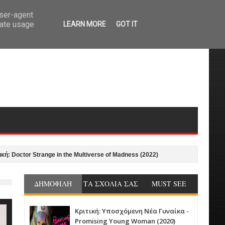
user-agent
rate usage
LEARN MORE
GOT IT
Strange in the Multiverse of Madness (2022)
Κριτική: Ο Άνθρωπος απ' τον
ΔΗΜΟΦΙΛΗ
ΤΑ ΣΧΟΛΙΑ ΣΑΣ
MUST SEE
Κριτική: Υποσχόμενη Νέα Γυναίκα -
Promising Young Woman (2020)