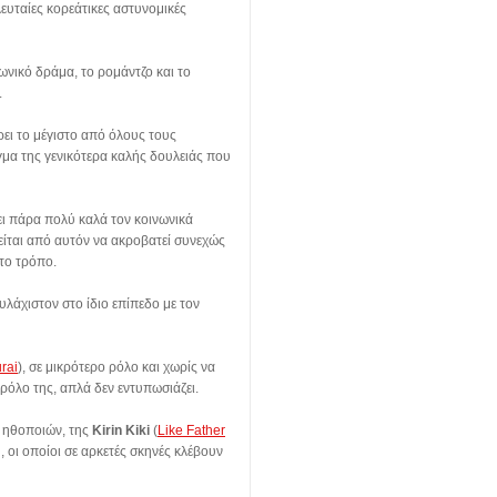
ευταίες κορεάτικες αστυνομικές
ωνικό δράμα, το ρομάντζο και το
.
ει το μέγιστο από όλους τους
γμα της γενικότερα καλής δουλειάς που
ζει πάρα πολύ καλά τον κοινωνικά
είται από αυτόν να ακροβατεί συνεχώς
το τρόπο.
υλάχιστον στο ίδιο επίπεδο με τον
rai
), σε μικρότερο ρόλο και χωρίς να
όλο της, απλά δεν εντυπωσιάζει.
ν ηθοποιών, της
Kirin Kiki
(
Like Father
, οι οποίοι σε αρκετές σκηνές κλέβουν