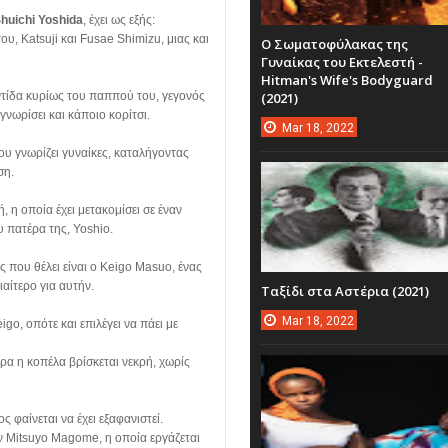
huichi Yoshida
, έχει ως εξής:
ου, Katsuji και Fusae Shimizu, μιας και
Ο Σωματοφύλακας της
Γυναίκας του Εκτελεστή -
Hitman's Wife's Bodyguard
(2021)
ντίδα κυρίως του παππού του, γεγονός
 γνωρίσει και κάποιο κορίτσι.
Mar
18,
2022
που γνωρίζει γυναίκες, καταλήγοντας
ση.
, η οποία έχει μετακομίσει σε έναν
ου πατέρα της, Yoshio.
ς που θέλει είναι ο Keigo Masuo, ένας
ιαίτερο για αυτήν.
Ταξίδι στα Αστέρια (2021)
Mar
18,
2022
go, οπότε και επιλέγει να πάει με
έρα η κοπέλα βρίσκεται νεκρή, χωρίς
 φαίνεται να έχει εξαφανιστεί.
την Mitsuyo Magome, η οποία εργάζεται