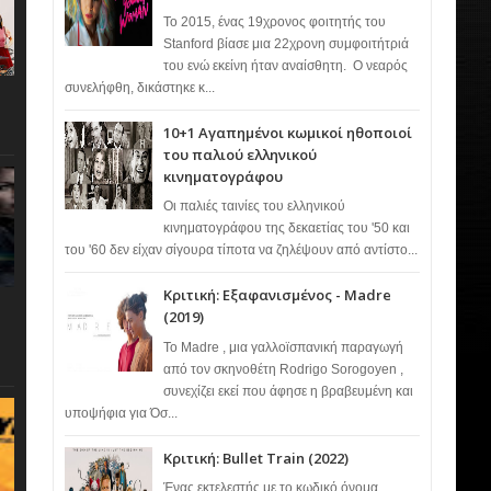
Το 2015, ένας 19χρονος φοιτητής του
Stanford βίασε μια 22χρονη συμφοιτήτριά
του ενώ εκείνη ήταν αναίσθητη. Ο νεαρός
συνελήφθη, δικάστηκε κ...
10+1 Αγαπημένοι κωμικοί ηθοποιοί
του παλιού ελληνικού
κινηματογράφου
Οι παλιές ταινίες του ελληνικού
κινηματογράφου της δεκαετίας του '50 και
του '60 δεν είχαν σίγουρα τίποτα να ζηλέψουν από αντίστο...
Κριτική: Εξαφανισμένος - Madre
(2019)
Το Madre , μια γαλλοϊσπανική παραγωγή
από τον σκηνοθέτη Rodrigo Sorogoyen ,
συνεχίζει εκεί που άφησε η βραβευμένη και
υποψήφια για Όσ...
Κριτική: Bullet Train (2022)
Ένας εκτελεστής με το κωδικό όνομα…