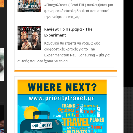
«Πασχαλίτσα» ( Brad Pitt ) αναλαμβάνει μια
φαινομενικά εύκολη δουλειά που απαιτεί
την ανεύρεση ενός χαρ...
Review: Το Πείραμα - The
Experiment
Κανονικά θα έπρεπε να γράψω δύο
διαφορετικές κριτικές για το The
Experiment του Paul Scheuring – μία για
αυτούς που δεν έχουν δει το ori...