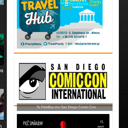
0)
Το FilmBoy στο San Diego Comic-Con
η