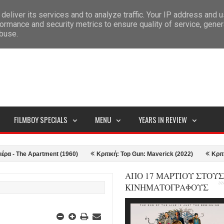
deliver its services and to analyze traffic. Your IP address and 
ITEMAP
ormance and security metrics to ensure quality of service, gene
abuse.
FILMBOY SPECIALS
MENU
YEARS IN REVIEW
partment (1960)
Κριτική: Top Gun: Maverick (2022)
Κριτική: Doctor 
ΑΠΟ 17 ΜΑΡΤΙΟΥ ΣΤΟΥΣ
ΚΙΝΗΜΑΤΟΓΡΑΦΟΥΣ