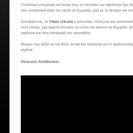
Γενικότερα μπορούμε να πούμε πως το επιτελείο των ηθοποιών έχει π
που ουσιαστικά κάνει την ταινία να ξεχωρίζει, μαζί με το σενάριο και τη
Συνοψίζοντας, το
Villain
(
Akunin
ο Ιαπωνικός τίτλος) αν και ουσιαστι
στυλ ταινίας, έχει αρκετά στοιχεία, τα οποία την κάνουν να ξεχωρίζει,
οφείλεται και στην καταγωγή του σκηνοθέτη.
Θεωρώ πως αξίζει να την δείτε, αν και δεν πρόκειται για το αριστούρ
κέρδισε.
Παναγιώτης Κοτζαθανάσης.