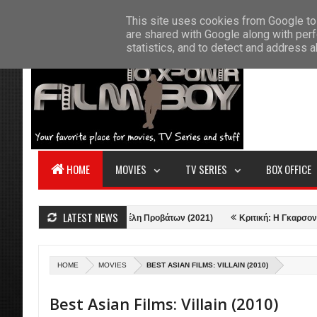
F
This site uses cookies from Google to 
HOME
ABOUT US
CONTACT
S
are shared with Google along with perf
statistics, and to detect and address 
HOME
MOVIES
TV SERIES
BOX OFFICE
LATEST NEWS
2)
Κριτική: Αγέλη Προβάτων (2021)
Κριτική: Η Γκαρσονιέρα - The A
HOME
MOVIES
BEST ASIAN FILMS: VILLAIN (2010)
Best Asian Films: Villain (2010)