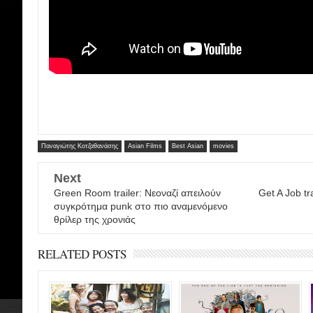
Παναγιώτης Κοτζαθανάσης
Asian Films
Best Asian
movies
Next
Green Room trailer: Νεοναζί απειλούν
Get A Job tr
συγκρότημα punk στο πιο αναμενόμενο
θρίλερ της χρονιάς
RELATED POSTS