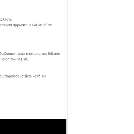
κόλλαγε.
υνέχεια άρρωστη, αλλά δεν είμαι
διαδραματίζεται η ιστορία του βιβλίου
ligion
των
R.E.M..
θα μπορούσε να είναι καλή, θα