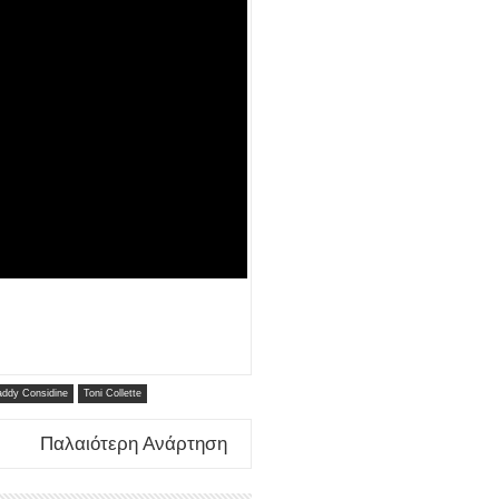
addy Considine
Toni Collette
Παλαιότερη Ανάρτηση