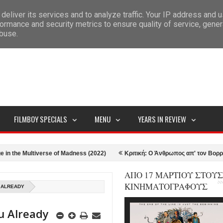
deliver its services and to analyze traffic. Your IP address and 
ITEMAP
ormance and security metrics to ensure quality of service, gene
abuse.
FILMBOY SPECIALS
MENU
YEARS IN REVIEW
tiverse of Madness (2022)
Κριτική: Ο Άνθρωπος απ' τον Βορρά - The Nort
ΑΠΟ 17 ΜΑΡΤΙΟΥ ΣΤΟΥΣ
ΚΙΝΗΜΑΤΟΓΡΑΦΟΥΣ
U ALREADY
u Already