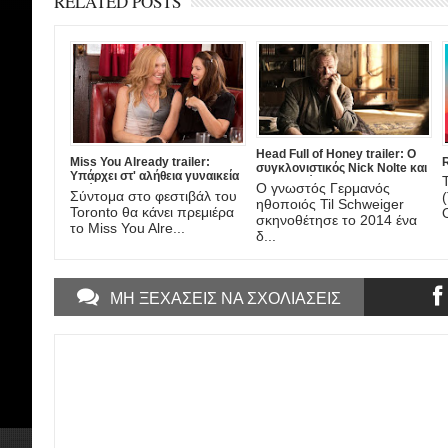
RELATED POSTS
Head Full of Honey trailer: Ο
Miss You Already trailer:
R
συγκλονιστικός Nick Nolte και
Υπάρχει στ' αλήθεια γυναικεία
το Αλτσχάιμερ!
Ο γνωστός Γερμανός
φιλία;
Σύντομα στο φεστιβάλ του
ηθοποιός Til Schweiger
Toronto θα κάνει πρεμιέρα
σκηνοθέτησε το 2014 ένα
το Miss You Alre...
δ...
ΜΗ ΞΕΧΑΣΕΙΣ ΝΑ ΣΧΟΛΙΑΣΕΙΣ