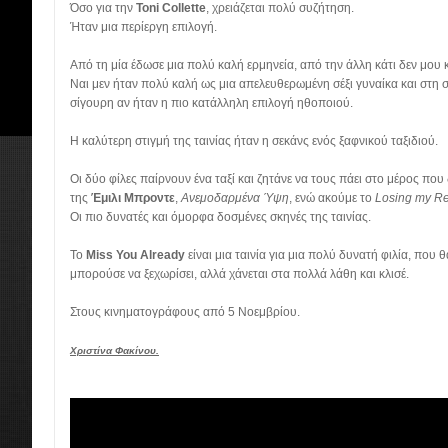
Όσο για την
Toni Collette
, χρειάζεται πολύ συζήτηση.
Ήταν μια περίεργη επιλογή.
Από τη μία έδωσε μια πολύ καλή ερμηνεία, από την άλλη κάτι δεν μου 
Ναι μεν ήταν πολύ καλή ως μια απελευθερωμένη σέξι γυναίκα και στη σ
σίγουρη αν ήταν η πιο κατάλληλη επιλογή ηθοποιού.
Η καλύτερη στιγμή της ταινίας ήταν η σεκάνς ενός ξαφνικού ταξιδιού.
Οι δύο φίλες παίρνουν ένα ταξί και ζητάνε να τους πάει στο μέρος που 
της
Έμιλι Μπροντε
,
Ανεμοδαρμένα Ύψη
, ενώ ακούμε το
Losing my Re
Οι πιο δυνατές και όμορφα δοσμένες σκηνές της ταινίας.
Το
Miss You Already
είναι μια ταινία για μια πολύ δυνατή φιλία, που 
μπορούσε να ξεχωρίσει, αλλά χάνεται στα πολλά λάθη και κλισέ.
Στους κινηματογράφους από 5 Νοεμβρίου.
Χριστίνα Φακίνου.