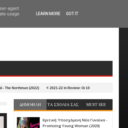
user-agent
rate usage
LEARN MORE
GOT IT
hman (2022)
2021-22 in Review: Οι 10+1 Καλύτερες ταινίες της σεζόν απ
ΔΗΜΟΦΙΛΗ
ΤΑ ΣΧΟΛΙΑ ΣΑΣ
MUST SEE
Κριτική: Υποσχόμενη Νέα Γυναίκα -
Promising Young Woman (2020)