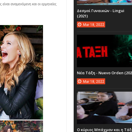
ης είναι αναμενόμενη και οι ερμηνείες
Δεσμοί Γυναικών - Lingui
(2021)
Mar
18,
2022
Νέα Τάξη - Nuevo Orden (202
Mar
18,
2022
Ο κύριος Μπάχμαν και η Τάξ