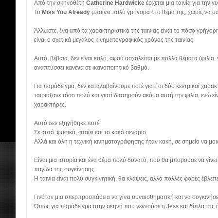
Από την σκηνοθέτη
Catherine Hardwicke
έρχεται μια ταινία για την γυ
Το
Miss You Already
μπαίνει πολύ γρήγορα στο θέμα της, χωρίς να μ
Άλλωστε, ένα από τα χαρακτηριστικά της ταινίας είναι το πόσο γρήγορ
είναι ο σχετικά μεγάλος κινηματογραφικός χρόνος της ταινίας.
Αυτό, βέβαια, δεν είναι καλό, αφού ασχολείται με πολλά θέματα (φιλία,
αναπτύσσει κανένα σε ικανοποιητικό βαθμό.
Για παράδειγμα, δεν καταλαβαίνουμε ποτέ γιατί οι δύο κεντρικοί χαρακτή
ταιριάξανε τόσο πολύ και γιατί διατηρούν ακόμα αυτή την φιλία, ενώ είν
χαρακτήρες.
Αυτό δεν εξηγήθηκε ποτέ.
Σε αυτό, φυσικά, φταίει και το κακό σενάριο.
Αλλά και όλη η τεχνική κινηματογράφησης ήταν κακή, σε σημείο να μοιά
Είναι μια ιστορία και ένα θέμα πολύ δυνατό, που θα μπορούσε να γίνει
παγίδα της συγκίνησης.
Η ταινία είναι πολύ συγκινητική, θα κλάψεις, αλλά πολλές φορές έβλεπε
Γινόταν μια υπερπροσπάθεια να γίνει συναισθηματική και να συγκινήσε
Όπως για παράδειγμα στην σκηνή που γεννούσε η Jess και δίπλα της ή