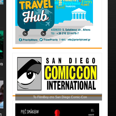
0)
Το FilmBoy στο San Diego Comic-Con
η