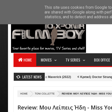
F
This site uses cookies from Google to 
HOME
ABOUT US
CONTACT
S
are shared with Google along with perf
statistics, and to detect and address 
HOME
MOVIES
TV SERIES
BOX OFFICE
LATEST NEWS
Κριτική: Top Gun: Maverick (2022)
Κριτική: Doctor Strange in the Mul
HOME
TONI COLLETTE
REVIEW: ΜΟΥ ΛΕΊΠΕΙΣ ΉΔΗ - MISS YO
Review: Μου Λείπεις Ήδη - Miss Yo