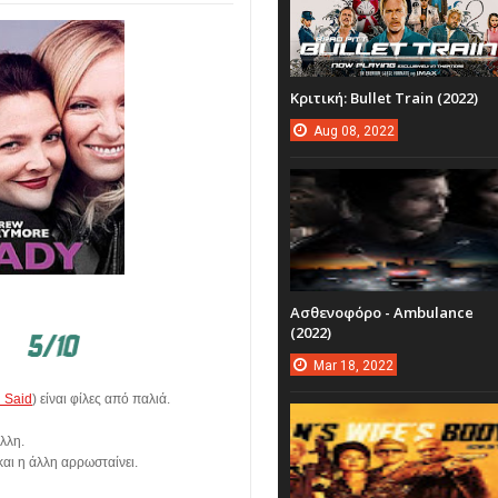
Κριτική: Bullet Train (2022)
Aug
08,
2022
Ασθενοφόρο - Ambulance
(2022)
Mar
18,
2022
 Said
) είναι φίλες από παλιά.
άλλη.
 και η άλλη αρρωσταίνει.