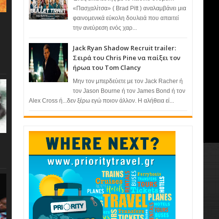
«Πασχαλίτσα» ( Brad Pitt ) αναλαμβάνει μια
φαινομενικά εύκολη δουλειά που απαιτεί
την ανεύρεση ενός χαρ...
Jack Ryan Shadow Recruit trailer:
Σειρά του Chris Pine να παίξει τον
ήρωα του Tom Clancy
Μην τον μπερδεύετε με τον Jack Racher ή
τον Jason Bourne ή τον James Bond ή τον
Alex Cross ή...δεν ξέρω εγώ ποιον άλλον. Η αλήθεια εί...