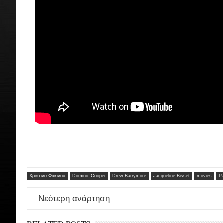
Χριστίνα Φακίνου
Dominic Cooper
Drew Barrymore
Jacqueline Bisset
movies
P
Νεότερη ανάρτηση