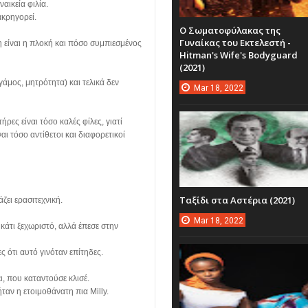
ναικεία φιλία.
ακρηγορεί.
Ο Σωματοφύλακας της
Γυναίκας του Εκτελεστή -
η είναι η πλοκή και πόσο συμπιεσμένος
Hitman's Wife's Bodyguard
(2021)
 γάμος, μητρότητα) και τελικά δεν
Mar
18,
2022
ρες είναι τόσο καλές φίλες, γιατί
αι τόσο αντίθετοι και διαφορετικοί
Ταξίδι στα Αστέρια (2021)
ζει ερασιτεχνική.
Mar
18,
2022
 κάτι ξεχωριστό, αλλά έπεσε στην
ς ότι αυτό γινόταν επίτηδες.
ι, που καταντούσε κλισέ.
ταν η ετοιμοθάνατη πια Milly.