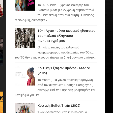
Το 2015, ένας 19χρονος φοιτητής του
Stanford βίασε μια 22χρονη συμφοιτήτριά
του ενώ εκείνη ήταν αναίσθητη. Ο νεαρός
συνελήφθη, δικάστηκε κ...
10+1 Αγαπημένοι κωμικοί ηθοποιοί
του παλιού ελληνικού
κινηματογράφου
Οι παλιές ταινίες του ελληνικού
κινηματογράφου της δεκαετίας του '50 και
του '60 δεν είχαν σίγουρα τίποτα να ζηλέψουν από αντίστο...
Κριτική: Εξαφανισμένος - Madre
(2019)
Το Madre , μια γαλλοϊσπανική παραγωγή
από τον σκηνοθέτη Rodrigo Sorogoyen ,
συνεχίζει εκεί που άφησε η βραβευμένη και
υποψήφια για Όσ...
Κριτική: Bullet Train (2022)
Ένας εκτελεστής με το κωδικό όνομα…