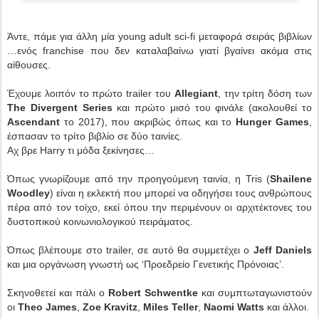
Άντε, πάμε για άλλη μία young adult sci-fi μεταφορά σειράς βιβλίων
…ενός franchise που δεν καταλαβαίνω γιατί βγαίνει ακόμα στις
αίθουσες.
Έχουμε λοιπόν το πρώτο trailer του
Allegiant
, την τρίτη δόση των
The Divergent Series
και πρώτο μισό του φινάλε (ακολουθεί το
Ascendant
το 2017), που ακριβώς όπως και το
Hunger Games
,
έσπασαν το τρίτο βιβλίο σε δύο ταινίες.
Αχ βρε Harry τι μόδα ξεκίνησες…
Όπως γνωρίζουμε από την προηγούμενη ταινία, η Tris (
Shailene
Woodley
) είναι η εκλεκτή που μπορεί να οδηγήσει τους ανθρώπους
πέρα από τον τοίχο, εκεί όπου την περιμένουν οι αρχιτέκτονες του
δυστοπικού κοινωνιολογικού πειράματος.
Όπως βλέπουμε στο trailer, σε αυτό θα συμμετέχει ο
Jeff Daniels
και μια οργάνωση γνωστή ως ‘Προεδρείο Γενετικής Πρόνοιας’.
Σκηνοθετεί και πάλι ο
Robert Schwentke
και συμπτωταγωνιστούν
οι
Theo James
,
Zoe Kravitz
,
Miles Teller
,
Naomi Watts
και άλλοι.