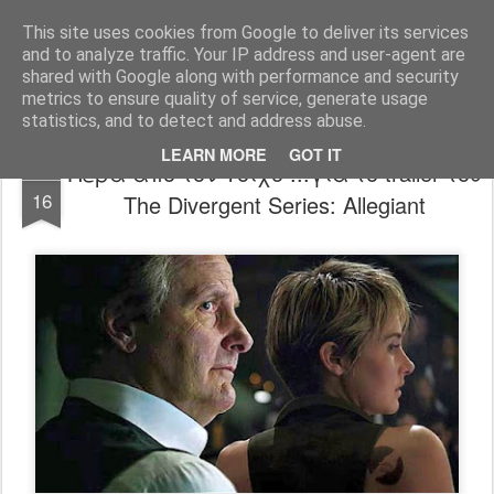
FilmBoy
This site uses cookies from Google to deliver its services
and to analyze traffic. Your IP address and user-agent are
shared with Google along with performance and security
metrics to ensure quality of service, generate usage
statistics, and to detect and address abuse.
LEARN MORE
GOT IT
Πέρα από τον Τοίχο ...για το trailer του
SEP
16
The Divergent Series: Allegiant