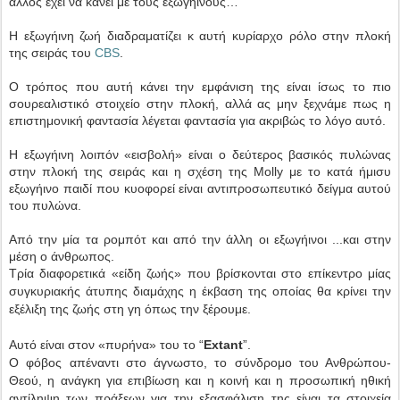
άλλος έχει να κάνει με τους εξωγήινους…
Η εξωγήινη ζωή διαδραματίζει κ αυτή κυρίαρχο ρόλο στην πλοκή
της σειράς του
CBS
.
Ο τρόπος που αυτή κάνει την εμφάνιση της είναι ίσως το πιο
σουρεαλιστικό στοιχείο στην πλοκή, αλλά ας μην ξεχνάμε πως η
επιστημονική φαντασία λέγεται φαντασία για ακριβώς το λόγο αυτό.
Η εξωγήινη λοιπόν «εισβολή» είναι ο δεύτερος βασικός πυλώνας
στην πλοκή της σειράς και η σχέση της Molly με το κατά ήμισυ
εξωγήινο παιδί που κυοφορεί είναι αντιπροσωπευτικό δείγμα αυτού
του πυλώνα.
Από την μία τα ρομπότ και από την άλλη οι εξωγήινοι ...και στην
μέση ο άνθρωπος.
Τρία διαφορετικά «είδη ζωής» που βρίσκονται στο επίκεντρο μίας
συγκυριακής άτυπης διαμάχης η έκβαση της οποίας θα κρίνει την
εξέλιξη της ζωής στη γη όπως την ξέρουμε.
Αυτό είναι στον «πυρήνα» του το “
Extant
”.
Ο φόβος απέναντι στο άγνωστο, το σύνδρομο του Ανθρώπου-
Θεού, η ανάγκη για επιβίωση και η κοινή και η προσωπική ηθική
αντίληψη των πράξεων για την εξασφάλιση της είναι τα στοιχεία