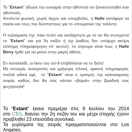
Το “
Extant
” έδωσε την ευκαιρία στην ηθοποιό να ξανασυστηθεί σαν
ηθοποιός.
Απόλυτα φυσική, χωρίς άγχος και υπερβολές, η
Halle
κατάφερε να
πείσει και τους πιο δύσπιστους για το υποκριτικό της ταλέντο.
Η τηλεόραση της πάει πολύ και ανεξάρτητα με το αν θα συνεχιστεί
το “
Extant
” και για 3η σεζόν ή όχι (καθώς δεν υπάρχει ακόμη
επίσημη πληροφόρηση επ’ αυτού), το σίγουρο είναι πως η
Halle
Berry
ήρθε για να μείνει στην μικρή οθόνη.
Εν κατακλείδι, οι fans του sci-fi επιβάλλεται να το δείτε!
Με συνεχείς ανατροπές και γρήγορη πλοκή, αρκετή πληροφορία,
πολλά ειδικά εφέ, το “
Extant
” είναι ο ορισμός της καλοκαιρινής
σειράς καθώς δεν θα σας κάτσει «βαριά» στην βραδινή σας
ψυχαγωγία!
To “
Extant
” έκανε πρεμιέρα στις 9 Ιουλίου του 2014
στο
CBS
, διανύει την 2η σεζόν του και μέχρι στιγμής έχουν
προβληθεί 23 επεισόδια συνολικά.
Τα γυρίσματα της σειράς πραγματοποιούνται στο Los
Angeles.