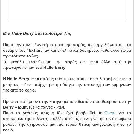
Μια Halle Berry Στα Καλύτερα Της
Παρά την πολύ δυνατή ιστορία της σειράς, ας μη γελιόμαστε …το
σενάριο του “
Extant
” αν και εκπληκτικά δομημένο, κάθε άλλο παρά
πρωτότυπο το λες.
Το μεγάλο πλεονέκτημα της σειράς δεν είναι άλλο από την
πρωταγωνίστρια του
Halle Berry
.
H
Halle Berry
είναι από τις ηθοποιούς που είτε θα λατρέψεις είτε θα
μισήσεις ...δεν υπάρχει μέση οδό για την αποδοχή των ερμηνειών
της από το κοινό.
Προσωπικά ήμουν στην κατηγορία των θεατών που θεωρούσαν την
Berry
–ερμηνευτικά πάντα - χάλι.
Παρά το γεγονός πως η ίδια έχει βραβευθεί με
Oscar
για το
υποκριτικό της ταλέντο, πολλές από τις επιλογές της σε ότι αφορά
ρόλους της στερούσαν μια πιο ευρεία θετική αναγνώριση από το
κοινό.