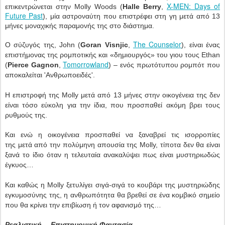
X-MEN: Days of
επικεντρώνεται στην Molly Woods (
Halle Berry
,
Future Past
), μία αστροναύτη που επιστρέφει στη γη μετά από 13
μήνες μοναχικής παραμονής της στο διάστημα.
The Counselor
Ο σύζυγός της, John (
Goran Visnjic
,
), είναι ένας
επιστήμονας της ρομποτικής και «δημιουργός» του γιου τους Ethan
Tomorrowland
(
Pierce Gagnon
,
) – ενός πρωτότυπου ρομπότ που
αποκαλείται 'Ανθρωποειδές'.
Η επιστροφή της Molly μετά από 13 μήνες στην οικογένεια της δεν
είναι τόσο εύκολη για την ίδια, που προσπαθεί ακόμη βρει τους
ρυθμούς της.
Και ενώ η οικογένεια προσπαθεί να ξαναβρεί τις ισορροπίες
της μετά από την πολύμηνη απουσία της Molly, τίποτα δεν θα είναι
ξανά το ίδιο όταν η τελευταία ανακαλύψει πως είναι μυστηριωδώς
έγκυος…
Και καθώς η Molly ξετυλίγει σιγά-σιγά το κουβάρι της μυστηριώδης
εγκυμοσύνης της, η ανθρωπότητα θα βρεθεί σε ένα κομβικό σημείο
που θα κρίνει την επιβίωση ή τον αφανισμό της…
Ρεαλιστική …Επιστημονική Φαντασία