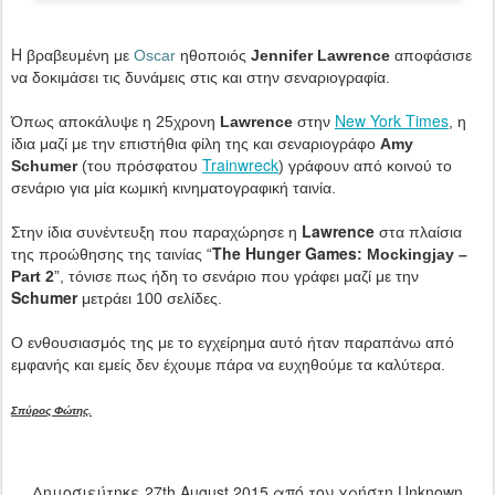
H
βραβευμένη με
Oscar
ηθοποιός
Jennifer
Lawrence
αποφάσισε
να δοκιμάσει τις δυνάμεις στις και στην σεναριογραφία.
New
York
Times
Όπως αποκάλυψε η 25χρονη
Lawrence
στην
, η
ίδια μαζί με την επιστήθια φίλη της και σεναριογράφο
Amy
Trainwreck
Schumer
(του πρόσφατου
) γράφουν από κοινού το
σενάριο για μία κωμική κινηματογραφική ταινία.
Lawrence
Στην ίδια συνέντευξη που παραχώρησε η
στα πλαίσια
The
Hunger
Games
της προώθησης της ταινίας “
: Mockingjay –
Part 2
”, τόνισε πως ήδη το σενάριο που γράφει μαζί με την
Schumer
μετράει 100 σελίδες.
Ο ενθουσιασμός της με το εγχείρημα αυτό ήταν παραπάνω από
εμφανής και εμείς δεν έχουμε πάρα να ευχηθούμε τα καλύτερα.
Σπύρος Φώτης.
Δημοσιεύτηκε
27th August 2015
από τον χρήστη Unknown