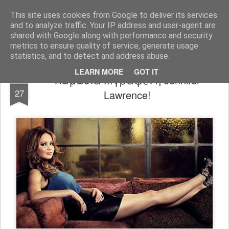
FilmBoy
This site uses cookies from Google to deliver its services
and to analyze traffic. Your IP address and user-agent are
shared with Google along with performance and security
metrics to ensure quality of service, generate usage
statistics, and to detect and address abuse.
LEARN MORE
GOT IT
Κωμωδία ...γράφει η Jennifer
AUG
27
Lawrence!