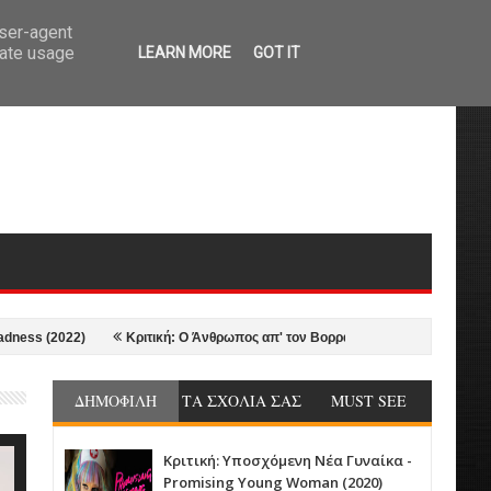
user-agent
rate usage
LEARN MORE
GOT IT
2022)
Κριτική: Ο Άνθρωπος απ' τον Βορρά - The Northman (2022)
2
ΔΗΜΟΦΙΛΗ
ΤΑ ΣΧΟΛΙΑ ΣΑΣ
MUST SEE
Κριτική: Υποσχόμενη Νέα Γυναίκα -
Promising Young Woman (2020)