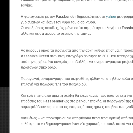
ταινίας.
Η φωτογραφία με τον
Fassbender
δημοσιεύτηκε στο
yahoo
με αφορμή
γυρισμάτων και έκανε τον γύρο του διαδικτύου.
Οι αντιδράσεις ποικίλες, όχι μόνο σε ότι αφορά την επιλογή του
Fassb
αλλά και σε ότι αφορά το σενάριο της ταινίας.
Ας πάρουμε όμως τα πράγματα από την αρχή καθώς επίσημα, η προσπ
Assasin
’
s
Creed
στον κινηματογράφο ξεκίνησε το 2011 και τέσσερα χ
από την αρχή σε ένα συνεχώς μεταβαλλόμενο κινηματογραφικό
project
πρωταγωνιστικό ρόλο.
Παραγωγοί, σεναριογράφοι και σκηνοθέτες ήλθαν και απήλθαν, αλλά 
επιλογή για πολλούς
fans
του παιχνιδιού.
Και ενώ έπειτα από αρκετή σκέψη θα έλεγε κανείς πως ίσως να έχει ένα
επιδόσεις του
Fassbender
ως στο
parkour
εποχής, οι παραγωγοί της 
συμπεριλάβουν καμία από τις ιστορίες ή τους ήρωες του βιντεοπαιχνιδι
Αντιθέτως – και προκειμένου να αποφύγουν περαιτέρω κριτική από 
καλύτερο το να δημιουργήσουν έναν νέο χαρακτήρα αποκλειστικά για τ