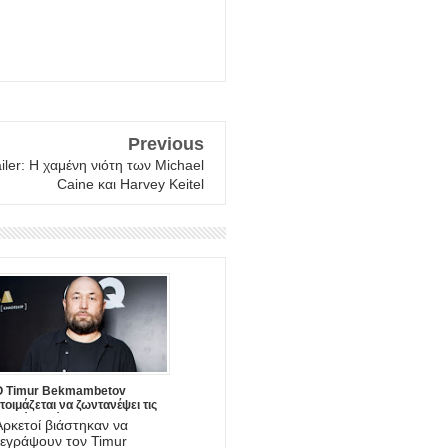
Previous
ailer: Η χαμένη νιότη των Michael
Caine και Harvey Keitel
Ο Timur Bekmambetov
τοιμάζεται να ζωντανέψει τις
στορίες τρόμου του Stan Lee!
Αρκετοί βιάστηκαν να
ξεγράψουν τον Timur