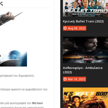
ις
Κριτική: Bullet Train (2022)
Aug
08,
2022
Ασθενοφόρο - Ambulance
(2022)
ν μεταφορά του δημοφιλούς
Mar
18,
2022
οτέλεσμα αρκετοί να αμφισβητούν την
ησαν μία φωτογραφία του
Michael
υ κεντρικού ήρωα της επερχόμενης