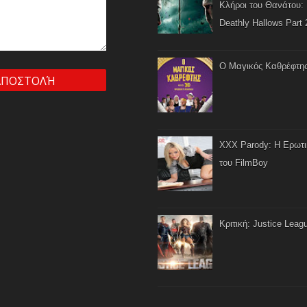
Κλήροι του Θανάτου: 
Deathly Hallows Part 
Ο Μαγικός Καθρέφτη
XXX Parody: Η Ερωτ
του FilmBoy
Κριτική: Justice Leag