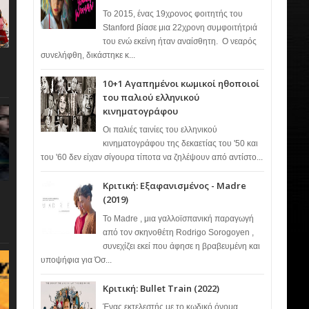
Το 2015, ένας 19χρονος φοιτητής του
Stanford βίασε μια 22χρονη συμφοιτήτριά
του ενώ εκείνη ήταν αναίσθητη. Ο νεαρός
συνελήφθη, δικάστηκε κ...
10+1 Αγαπημένοι κωμικοί ηθοποιοί
του παλιού ελληνικού
κινηματογράφου
Οι παλιές ταινίες του ελληνικού
κινηματογράφου της δεκαετίας του '50 και
του '60 δεν είχαν σίγουρα τίποτα να ζηλέψουν από αντίστο...
Κριτική: Εξαφανισμένος - Madre
(2019)
Το Madre , μια γαλλοϊσπανική παραγωγή
από τον σκηνοθέτη Rodrigo Sorogoyen ,
συνεχίζει εκεί που άφησε η βραβευμένη και
υποψήφια για Όσ...
Κριτική: Bullet Train (2022)
Ένας εκτελεστής με το κωδικό όνομα…