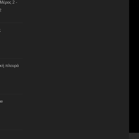
Μέρος 2 -
2
ς
ική πλευρά
ue