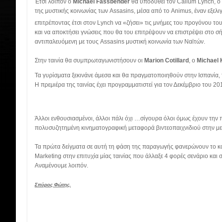
Έτσι λοιπόν ο
Michael
Fassbender
θα υποδυθεί τον
Callum
Lynch,
ο 
της μυστικής κοινωνίας των
Assasins
, μέσα από το
Animus
, έναν εξε
επιτρέποντας έτσι στον
Lynch
να «ζήσει» τις μνήμες του προγόνου το
και να αποκτήσει γνώσεις που θα του επιτρέψουν να επιστρέψει στο σή
αντιπαλευόμενη με τους
Assasins
μυστική κοινωνία των Ναϊτών.
Στην ταινία θα συμπρωταγωνιστήσουν οι
Marion
Cotillard
, ο
Michael
Τα γυρίσματα ξεκινάνε άμεσα και θα πραγματοποιηθούν στην Ισπανία, 
Η πρεμιέρα της ταινίας έχει προγραμματιστεί για τον Δεκέμβριο του 20
Άλλοι ενθουσιασμένοι, άλλοι πάλι όχι …σίγουρα όλοι όμως έχουν την π
πολυσυζητημένη κινηματογραφική μεταφορά βιντεοπαιχνιδιού στην μ
Τα πρώτα δείγματα σε αυτή τη φάση της παραγωγής φανερώνουν το κα
Marketing
στην επιτυχία μίας ταινίας που άλλαξε 4 φορές σενάριο και
Αναμένουμε λοιπόν.
Σπύρος Φώτης.