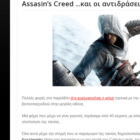
Assasin’s Creed ...και οι αντιδράσε
Πολλές φορές στο παρελθόν
είχε κυκλοφορήσει η φήμη
σχετικά με τη
βιντεοπαιχνιδιού στην μεγάλη οθόνη.
Μία φήμη που μέχρι να γίνει γεγονός περάσαμε από 40 κύματα, με απ
υλοποίηση της ταινίας.
Όλα αυτά μέχρι την στιγμή που οι παραγωγοί της ταινίας δημοσιοποί
Fassbender
(δείτε την παρακάτω)
με την στολή του Callum Lynch, το