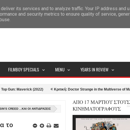
deliver its services and to analyze traffic. Your IP address and 
ITEMAP
ormance and security metrics to ensure quality of service, gene
abuse.
FILMBOY SPECIALS
MENU
YEARS IN REVIEW
n: Maverick (2022)
Κριτική: Doctor Strange in the Multiverse of Madness (
ΑΠΟ 17 ΜΑΡΤΙΟΥ ΣΤΟΥΣ
ΚΙΝΗΜΑΤΟΓΡΑΦΟΥΣ
N’S CREED ...ΚΑΙ ΟΙ ΑΝΤΙΔΡΆΣΕΙΣ
α το