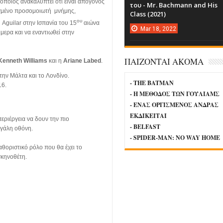
οποίος ανακαλύπτει ότι είναι απόγονος
του - Mr. Bachmann and His
λιγμένο προσομοιωτή
μνήμης,
Class (2021)
ου
υ
Aguilar
στην Ισπανία του 15
αιώνα
Mar
18,
2022
μερα και να εναντιωθεί στην
ΠΑΙΖΟΝΤΑΙ ΑΚΟΜΑ
Kenneth
Williams
και η
Ariane
Labed
.
την Μάλτα και το Λονδίνο.
- THE BATMAN
16.
- Η ΜΕΘΟΔΟΣ ΤΩΝ ΓΟΥΛΙΑΜΣ
- ΕΝΑΣ ΟΡΓΙΣΜΕΝΟΣ ΑΝΔΡΑΣ
ΕΚΔΙΚΕΙΤΑΙ
εριέργεια να δουν την πιο
- BELFAST
εγάλη οθόνη.
- SPIDER-MAN: NO WAY HOME
θοριστικό ρόλο που θα έχει το
 σκηνοθέτη.