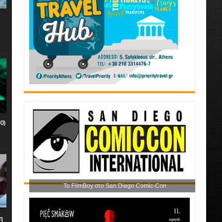
0)
Το FilmBoy στο San Diego Comic-Con
η