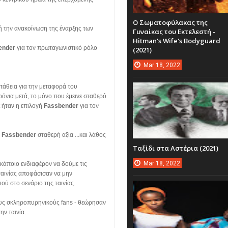
Ο Σωματοφύλακας της
 την ανακοίνωση της έναρξης των
Γυναίκας του Εκτελεστή -
Hitman's Wife's Bodyguard
ender
για τον πρωταγωνιστικό ρόλο
(2021)
Mar
18,
2022
άθεια για την μεταφορά του
ρόνια μετά, το μόνο που έμεινε σταθερό
ήταν η επιλογή
Fassbender
για τον
ο
Fassbender
σταθερή αξία ...και λάθος
Ταξίδι στα Αστέρια (2021)
Mar
18,
2022
 κάποιο ενδιαφέρον να δούμε τις
ταινίας αποφάσισαν να μην
ού στο σενάριο της ταινίας.
τους σκληροπυρηνικούς
fans
- θεώρησαν
ην ταινία.