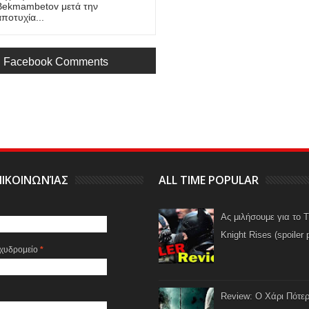
Bekmambetov μετά την
αποτυχία...
Facebook Comments
ΙΚΟΙΝΩΝΊΑΣ
ALL TIME POPULAR
Ας μιλήσουμε για το 
Knight Rises (spoiler 
αχυδρομείο
*
Review: Ο Χάρι Πότερ