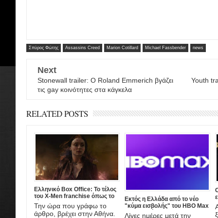
Σπύρος Φώτης
Assassins Creed
Marion Cotillard
Michael Fassbender
news
Next
Stonewall trailer: Ο Roland Emmerich βγάζει
Youth tr
τις gay κοινότητες στα κάγκελα
RELATED POSTS
Ελληνικό Box Office: Το τέλος
του X-Men franchise όπως το
ε
Εκτός η Ελλάδα από το νέο
ξέραμε
ι
Την ώρα που γράφω το
"κύμα εισβολής" του HBO Max
στην Ευρώπη
άρθρο, βρέχει στην Αθήνα.
Λίγες ημέρες μετά την