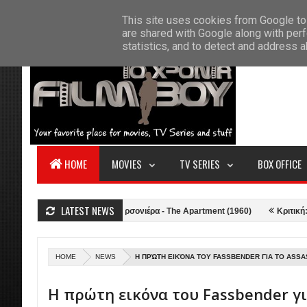
F
This site uses cookies from Google to 
HOME
ABOUT US
CONTACT
S
are shared with Google along with perf
statistics, and to detect and address 
HOME
MOVIES
TV SERIES
BOX OFFICE
LATEST NEWS
21)
Κριτική: Η Γκαρσονιέρα - The Apartment (1960)
Κριτική: Top Gu
HOME
NEWS
Η ΠΡΏΤΗ ΕΙΚΌΝΑ ΤΟΥ FASSBENDER ΓΙΑ ΤΟ ASSASI
Η πρώτη εικόνα του Fassbender γι