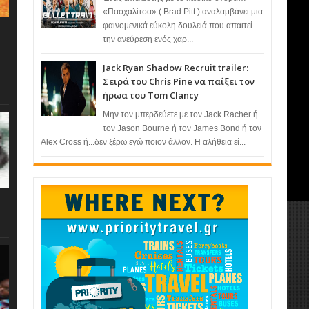
«Πασχαλίτσα» ( Brad Pitt ) αναλαμβάνει μια
φαινομενικά εύκολη δουλειά που απαιτεί
την ανεύρεση ενός χαρ...
Jack Ryan Shadow Recruit trailer:
Σειρά του Chris Pine να παίξει τον
ήρωα του Tom Clancy
Μην τον μπερδεύετε με τον Jack Racher ή
τον Jason Bourne ή τον James Bond ή τον
Alex Cross ή...δεν ξέρω εγώ ποιον άλλον. Η αλήθεια εί...