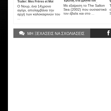
Έρωτας στα χρόνια του
Trailer: Mes Frères et Moi
Χρυσού Πυρετού, στη νέα
έ
Με εξαίρεση το The Salton
Ο Νουρ, ένα 14χρονο
ταινία του DJ Caruso
A
Sea (2002) που ουσιαστικά
αγόρι, απολαμβάνει την
τον έβαλε και στο ...
αρχή των καλοκαιρινών του
...
ΜΗ ΞΕΧΑΣΕΙΣ ΝΑ ΣΧΟΛΙΑΣΕΙΣ