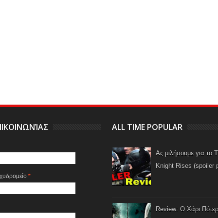
ΙΚΟΙΝΩΝΊΑΣ
ALL TIME POPULAR
Ας μιλήσουμε για το 
Knight Rises (spoiler 
αχυδρομείο
*
Review: Ο Χάρι Πότερ