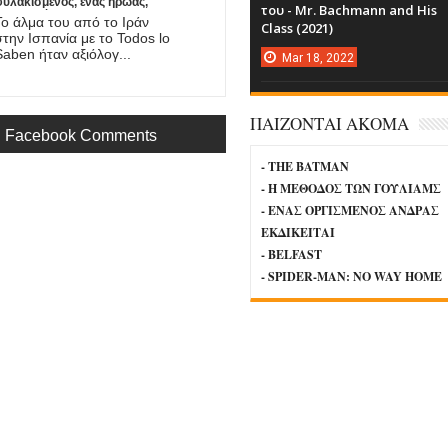
φυλακισμένος, ένας ήρωας,
του - Mr. Bachmann and His
νας πατέρας. Έρχεται στο
Το άλμα του από το Ιράν
Class (2021)
mazon η νέα ταινία του
στην Ισπανία με το Todos lo
Asghar Farhadi!
Saben ήταν αξιόλογ...
Mar
18,
2022
ΠΑΙΖΟΝΤΑΙ ΑΚΟΜΑ
Facebook Comments
- THE BATMAN
- Η ΜΕΘΟΔΟΣ ΤΩΝ ΓΟΥΛΙΑΜΣ
- ΕΝΑΣ ΟΡΓΙΣΜΕΝΟΣ ΑΝΔΡΑΣ
ΕΚΔΙΚΕΙΤΑΙ
- BELFAST
- SPIDER-MAN: NO WAY HOME