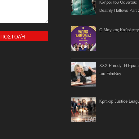
Κλήροι του Θανάτου: 
Deathly Hallows Part 
Ο Μαγικός Καθρέφτη
XXX Parody: Η Ερωτ
του FilmBoy
Κριτική: Justice Leag