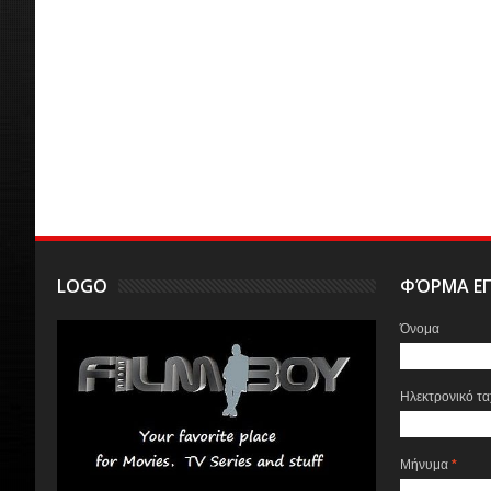
LOGO
ΦΌΡΜΑ ΕΠ
Όνομα
Ηλεκτρονικό τ
Μήνυμα
*