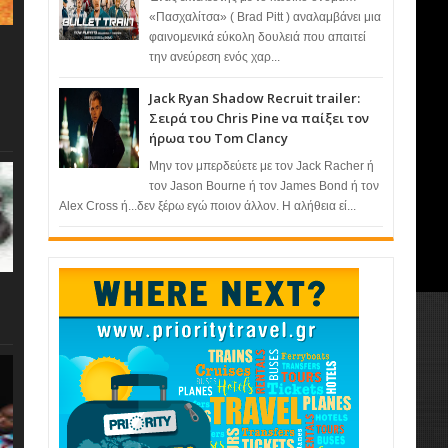
«Πασχαλίτσα» ( Brad Pitt ) αναλαμβάνει μια
φαινομενικά εύκολη δουλειά που απαιτεί
την ανεύρεση ενός χαρ...
Jack Ryan Shadow Recruit trailer:
Σειρά του Chris Pine να παίξει τον
ήρωα του Tom Clancy
Μην τον μπερδεύετε με τον Jack Racher ή
τον Jason Bourne ή τον James Bond ή τον
Alex Cross ή...δεν ξέρω εγώ ποιον άλλον. Η αλήθεια εί...