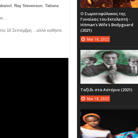
abanol
,
Ray Stevenson
,
Tatiana
Ο Σωματοφύλακας της
son…
Γυναίκας του Εκτελεστή -
Hitman's Wife's Bodyguard
(2021)
στις 10 Σεπτέμβρη …αλλά καθήστε
Mar
18,
2022
Ταξίδι στα Αστέρια (2021)
Mar
18,
2022