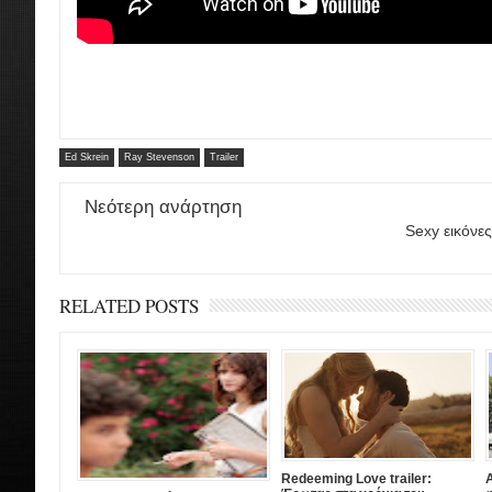
Ed Skrein
Ray Stevenson
Trailer
Νεότερη ανάρτηση
Sexy εικόνες
RELATED POSTS
Redeeming Love trailer:
A