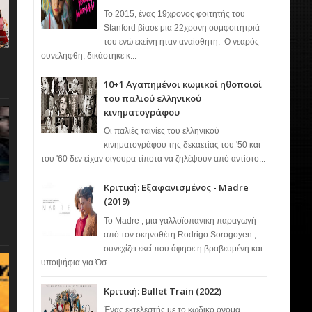
Το 2015, ένας 19χρονος φοιτητής του
Stanford βίασε μια 22χρονη συμφοιτήτριά
του ενώ εκείνη ήταν αναίσθητη. Ο νεαρός
συνελήφθη, δικάστηκε κ...
10+1 Αγαπημένοι κωμικοί ηθοποιοί
του παλιού ελληνικού
κινηματογράφου
Οι παλιές ταινίες του ελληνικού
κινηματογράφου της δεκαετίας του '50 και
του '60 δεν είχαν σίγουρα τίποτα να ζηλέψουν από αντίστο...
Κριτική: Εξαφανισμένος - Madre
(2019)
Το Madre , μια γαλλοϊσπανική παραγωγή
από τον σκηνοθέτη Rodrigo Sorogoyen ,
συνεχίζει εκεί που άφησε η βραβευμένη και
υποψήφια για Όσ...
Κριτική: Bullet Train (2022)
Ένας εκτελεστής με το κωδικό όνομα…