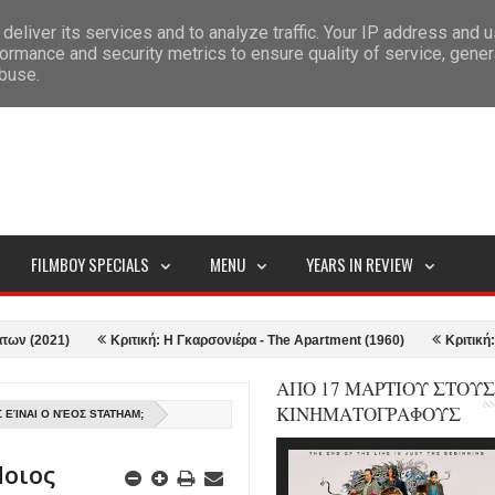
deliver its services and to analyze traffic. Your IP address and 
ITEMAP
ormance and security metrics to ensure quality of service, gene
abuse.
FILMBOY SPECIALS
MENU
YEARS IN REVIEW
21)
Κριτική: Η Γκαρσονιέρα - The Apartment (1960)
Κριτική: Top Gu
ΑΠΟ 17 ΜΑΡΤΙΟΥ ΣΤΟΥΣ
ΚΙΝΗΜΑΤΟΓΡΑΦΟΥΣ
 ΕΊΝΑΙ Ο ΝΈΟΣ STATHAM;
Ποιος