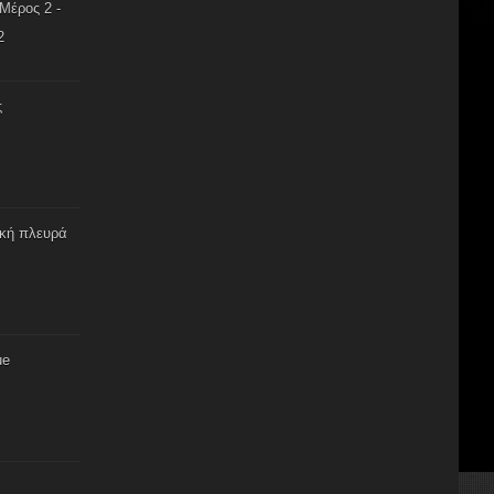
Μέρος 2 -
2
ς
ική πλευρά
ue