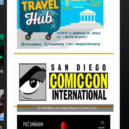
0)
Το FilmBoy στο San Diego Comic-Con
η