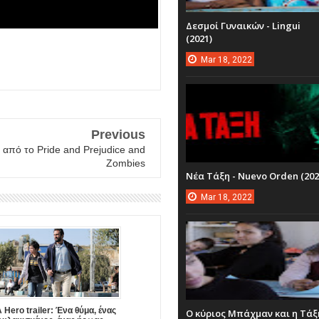
Δεσμοί Γυναικών - Lingui
(2021)
Mar
18,
2022
Previous
 από το Pride and Prejudice and
Zombies
Νέα Τάξη - Nuevo Orden (202
Mar
18,
2022
 Hero trailer: Ένα θύμα, ένας
Ο κύριος Μπάχμαν και η Τάξ