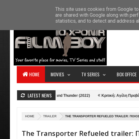
F
This site uses cookies from Google to 
HOME
ABOUT US
CONTACT
S
are shared with Google along with perf
statistics, and to detect and address 
HOME
MOVIES
TV SERIES
BOX OFFICE
LATEST NEWS
Κριτική: Thor: Love and Thunder (2022)
Κριτική: Αγέλη Προβάτων (20
HOME
TRAILER
THE TRANSPORTER REFUELED TRAILER: ΠΟΙΟΣ
The Transporter Refueled trailer: 