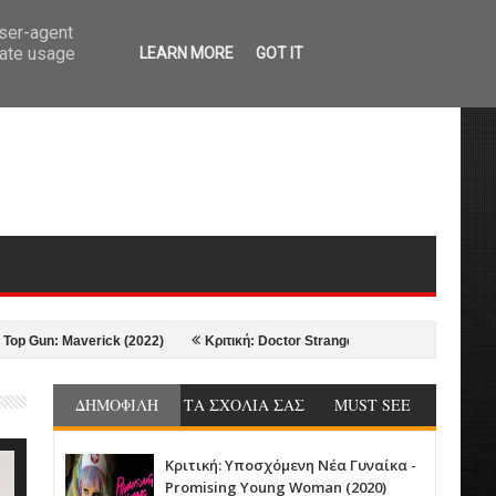
user-agent
rate usage
LEARN MORE
GOT IT
n: Maverick (2022)
Κριτική: Doctor Strange in the Multiverse of Madness 
ΔΗΜΟΦΙΛΗ
ΤΑ ΣΧΟΛΙΑ ΣΑΣ
MUST SEE
Κριτική: Υποσχόμενη Νέα Γυναίκα -
Promising Young Woman (2020)