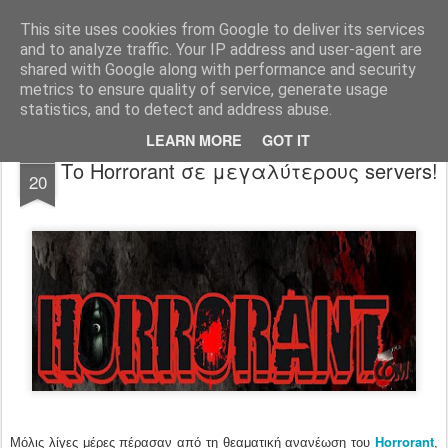
FilmBoy
This site uses cookies from Google to deliver its services
and to analyze traffic. Your IP address and user-agent are
shared with Google along with performance and security
metrics to ensure quality of service, generate usage
statistics, and to detect and address abuse.
LEARN MORE
GOT IT
JUL
Το Horrorant σε μεγαλύτερους servers!
20
Horrorant
Μόλις λίγες μέρες πέρασαν από τη θεαματική ανανέωση του
,