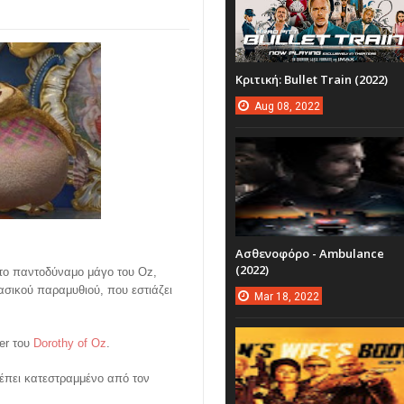
Κριτική: Bullet Train (2022)
Aug
08,
2022
Ασθενοφόρο - Ambulance
(2022)
το παντοδύναμο μάγο του Oz,
σικού παραμυθιού, που εστιάζει
Mar
18,
2022
er του
Dorothy of Oz
.
λέπει κατεστραμμένο από τον