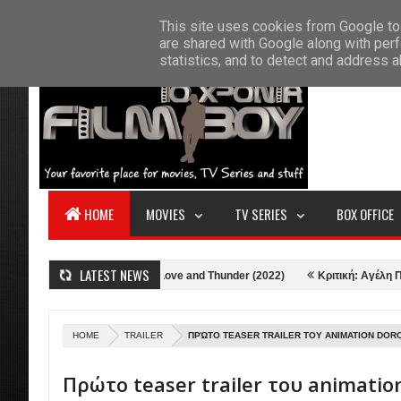
F
This site uses cookies from Google to 
HOME
ABOUT US
CONTACT
S
are shared with Google along with perf
statistics, and to detect and address 
HOME
MOVIES
TV SERIES
BOX OFFICE
LATEST NEWS
2)
Κριτική: Thor: Love and Thunder (2022)
Κριτική: Αγέλη Προβάτων
HOME
TRAILER
ΠΡΏΤΟ TEASER TRAILER ΤΟΥ ANIMATION DOR
Πρώτο teaser trailer του animatio