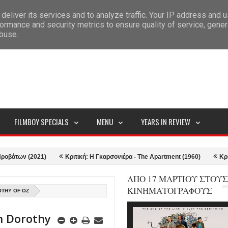
deliver its services and to analyze traffic. Your IP address and 
ITEMAP
ormance and security metrics to ensure quality of service, gene
abuse.
FILMBOY SPECIALS
MENU
YEARS IN REVIEW
 (2021)
Κριτική: Η Γκαρσονιέρα - The Apartment (1960)
Κριτική: To
ΑΠΟ 17 ΜΑΡΤΙΟΥ ΣΤΟΥΣ
ΚΙΝΗΜΑΤΟΓΡΑΦΟΥΣ
OTHY OF OZ
n Dorothy