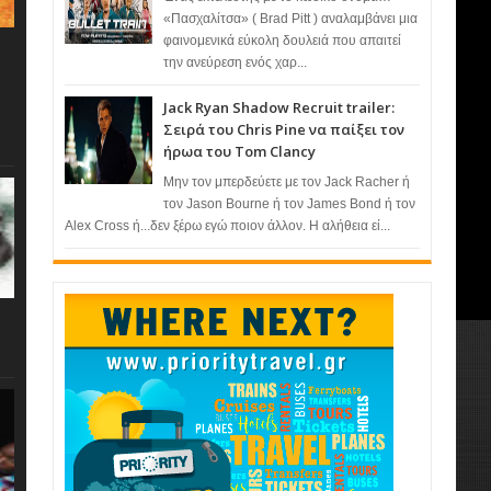
«Πασχαλίτσα» ( Brad Pitt ) αναλαμβάνει μια
φαινομενικά εύκολη δουλειά που απαιτεί
την ανεύρεση ενός χαρ...
Jack Ryan Shadow Recruit trailer:
Σειρά του Chris Pine να παίξει τον
ήρωα του Tom Clancy
Μην τον μπερδεύετε με τον Jack Racher ή
τον Jason Bourne ή τον James Bond ή τον
Alex Cross ή...δεν ξέρω εγώ ποιον άλλον. Η αλήθεια εί...