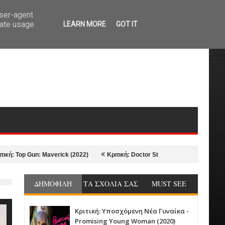
user-agent
rate usage
LEARN MORE
GOT IT
p Gun: Maverick (2022)
Κριτική: Doctor Strange in the Multiverse of Madn
ΔΗΜΟΦΙΛΗ
ΤΑ ΣΧΟΛΙΑ ΣΑΣ
MUST SEE
Κριτική: Υποσχόμενη Νέα Γυναίκα -
Promising Young Woman (2020)