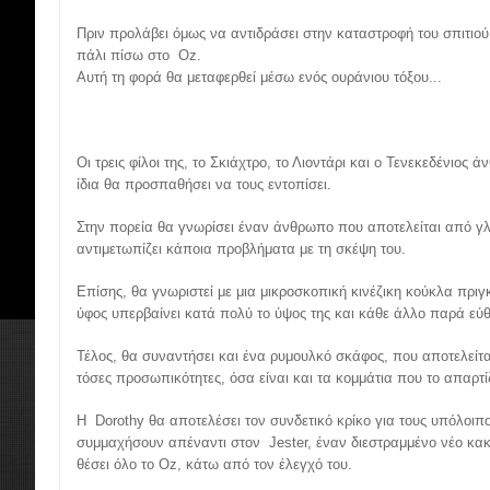
Πριν προλάβει όμως να αντιδράσει στην καταστροφή του σπιτιού 
πάλι πίσω στο Oz.
Αυτή τη φορά θα μεταφερθεί μέσω ενός ουράνιου τόξου...
Οι τρεις φίλοι της, το Σκιάχτρο, το Λιοντάρι και ο Τενεκεδένιος 
ίδια θα προσπαθήσει να τους εντοπίσει.
Στην πορεία θα γνωρίσει έναν άνθρωπο που αποτελείται από γλ
αντιμετωπίζει κάποια προβλήματα με τη σκέψη του.
Επίσης, θα γνωριστεί με μια μικροσκοπική κινέζικη κούκλα πριγ
ύφος υπερβαίνει κατά πολύ το ύψος της και κάθε άλλο παρά εύθ
Τέλος, θα συναντήσει και ένα ρυμουλκό σκάφος, που αποτελείτα
τόσες προσωπικότητες, όσα είναι και τα κομμάτια που το απαρτί
Η Dorothy θα αποτελέσει τον συνδετικό κρίκο για τους υπόλοιπου
συμμαχήσουν απέναντι στον Jester, έναν διεστραμμένο νέο κα
θέσει όλο το Oz, κάτω από τον έλεγχό του.