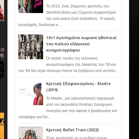
Το 2015, ένας 19χρονος φοιτητής του
Stanford βίασε μια 22χρονη συμφοιτήτριά
του ενώ εκείνη ήταν αναίσθητη. Ο νεαρός
συνελήφθη, δικάστηκε κ...
10+1 Αγαπημένοι κωμικοί ηθοποιοί
του παλιού ελληνικού
κινηματογράφου
Οι παλιές ταινίες του ελληνικού
κινηματογράφου της δεκαετίας του '50 και
του '60 δεν είχαν σίγουρα τίποτα να ζηλέψουν από αντίστο...
Κριτική: Εξαφανισμένος - Madre
(2019)
Το Madre , μια γαλλοϊσπανική παραγωγή
από τον σκηνοθέτη Rodrigo Sorogoyen ,
συνεχίζει εκεί που άφησε η βραβευμένη και
υποψήφια για Όσ...
Κριτική: Bullet Train (2022)
Ένας εκτελεστής με το κωδικό όνομα…