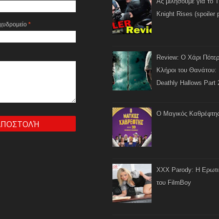
Ας μιλήσουμε για το 
Knight Rises (spoiler 
αχυδρομείο
*
Review: Ο Χάρι Πότερ
Κλήροι του Θανάτου: 
Deathly Hallows Part 
Ο Μαγικός Καθρέφτη
XXX Parody: Η Ερωτ
του FilmBoy