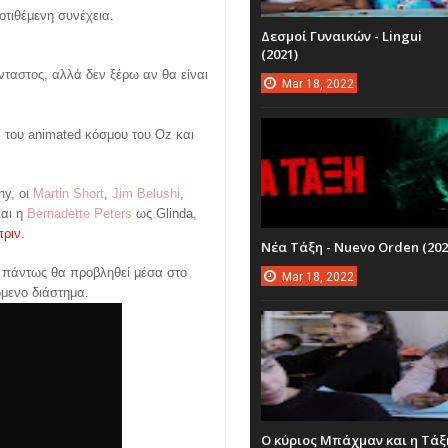
οτιθέμενη συνέχεια.
Δεσμοί Γυναικών - Lingui
(2021)
νταστος, αλλά δεν ξέρω αν θα είναι
Mar
18,
2022
α του animated κόσμου του Oz και
hy, οι
Martin Short
,
Jim Belushi
,
και η
Bernadette Peters
ως Glinda,
πριν
.
Νέα Τάξη - Nuevo Orden (202
πάντως θα προβληθεί μέσα στο
Mar
18,
2022
όμενο διάστημα.
Ο κύριος Μπάχμαν και η Τάξ