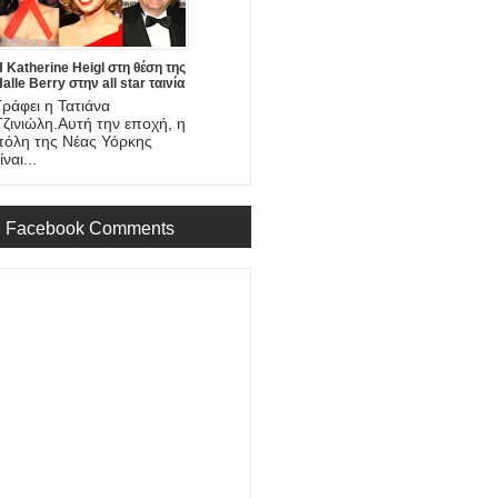
 Katherine Heigl στη θέση της
alle Berry στην all star ταινία
New Year's Eve
Γράφει η Τατιάνα
Τζινιώλη.Αυτή την εποχή, η
πόλη της Νέας Υόρκης
ίναι...
Facebook Comments