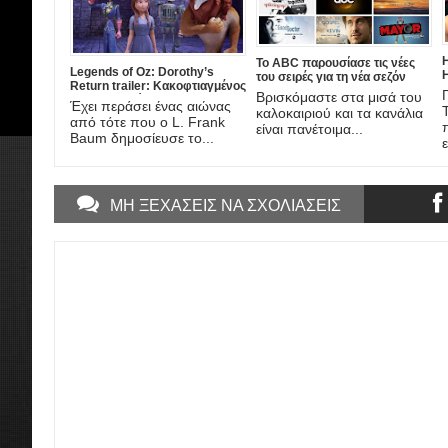
Η
Το ABC παρουσίασε τις νέες
Legends of Oz: Dorothy’s
H
του σειρές για τη νέα σεζόν
Return trailer: Κακοφτιαγμένος
’17-’18 (trailers)
Βρισκόμαστε στα μισά του
animated Μάγος του Οζ
Έχει περάσει ένας αιώνας
καλοκαιριού και τα κανάλια
από τότε που ο L. Frank
είναι πανέτοιμα...
Baum δημοσίευσε το...
ε
ΜΗ ΞΕΧΑΣΕΙΣ ΝΑ ΣΧΟΛΙΑΣΕΙΣ