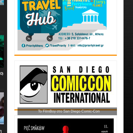
0)
Το FilmBoy στο San Diego Comic-Con
η