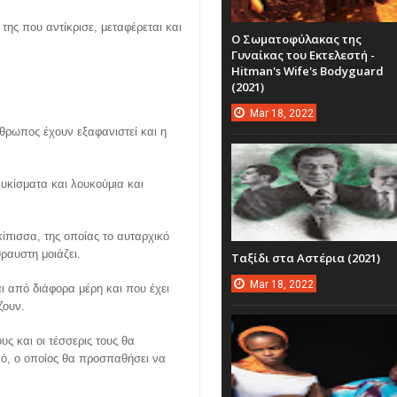
της που αντίκρισε, μεταφέρεται και
Ο Σωματοφύλακας της
Γυναίκας του Εκτελεστή -
Hitman's Wife's Bodyguard
(2021)
Mar
18,
2022
άνθρωπος έχουν εξαφανιστεί και η
υκίσματα και λουκούμια και
κίπισσα, της οποίας το αυταρχικό
ραυστη μοιάζει.
Ταξίδι στα Αστέρια (2021)
Mar
18,
2022
ι από διάφορα μέρη και που έχει
ζουν.
ς και οι τέσσερις τους θα
κό, ο οποίος θα προσπαθήσει να