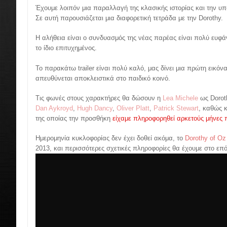
Έχουμε λοιπόν μια παραλλαγή της κλασικής ιστορίας και την υπ
Σε αυτή παρουσιάζεται μια διαφορετική τετράδα με την Dorothy.
Η αλήθεια είναι ο συνδυασμός της νέας παρέας είναι πολύ ευφά
το ίδιο επιτυχημένος.
Το παρακάτω trailer είναι πολύ καλό, μας δίνει μια πρώτη εικόν
απευθύνεται αποκλειστικά στο παιδικό κοινό.
Τις φωνές στους χαρακτήρες θα δώσουν η
Lea Michele
ως Dorot
Dan Aykroyd
,
Hugh Dancy
,
Oliver Platt
,
Patrick Stewart
, καθώς 
της οποίας την προσθήκη
είχαμε πληροφορηθεί αρκετούς μήνες 
Ημερομηνία κυκλοφορίας δεν έχει δοθεί ακόμα, το
Dorothy of Oz
2013, και περισσότερες σχετικές πληροφορίες θα έχουμε στο επ