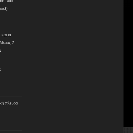
The Dark
post)
 και οι
Μέρος 2 -
2
ς
ική πλευρά