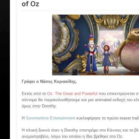
of Oz
Γράφει ο Νάσος Κυριακίδης.
Εκτός από το
Oz: The Great and Powerful
που επικεντρώνεται σ
σύντομα θα παρακολουθήσουμε και μια animated εκδοχή του κλα
όμως στην Dorothy.
Η
Summertime Entertainment
κυκλοφόρησε το πρώτο teaser trail
Η πλοκή ξεκινά όταν η Dorothy επιστρέφει στο Κάνσας και το β
ανεμοστρόβιλο, λόγω του οποίου η ίδια βρέθηκε στο Oz.