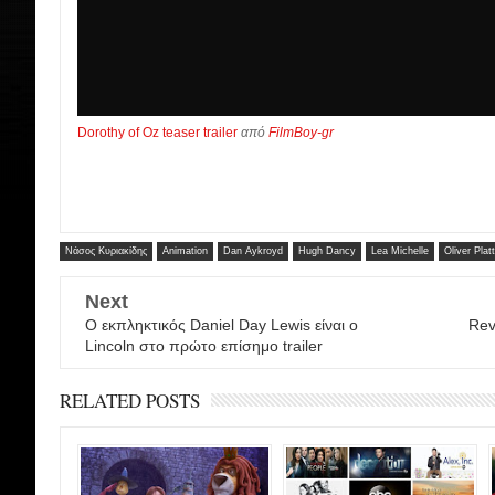
Dorothy of Oz teaser trailer
από
FilmBoy-gr
Νάσος Κυριακίδης
Animation
Dan Aykroyd
Hugh Dancy
Lea Michelle
Oliver Platt
Next
Ο εκπληκτικός Daniel Day Lewis είναι ο
Rev
Lincoln στο πρώτο επίσημο trailer
RELATED POSTS